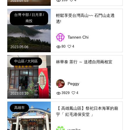
169
4
2023.07.03
台灣 中部 / 日月潭 /
輕鬆享受台灣高山~~ 石門山走透
南投
透!
Tannen Chi
80
4
2023.05.06
中山區 / 大同區
林華泰 茶行 ～ 送禮自用兩相宜
Peggy
3929
4
2023.03.10
高雄市
【 高雄鳳山區】祭祀日本海軍的廟
宇「 紅毛港保安堂 」
yumiko