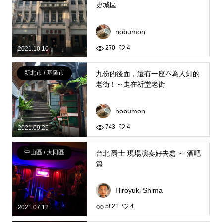
史城區
nobumon
270
4
2021.10.10
新北市 / 基隆市
九份的後面，還有一座不為人知的
老街！～走在祈堂老街
nobumon
743
4
2021.09.26
中山區 / 大同區
台北 爵士 現場演奏好去處 ～ 酒吧
篇
Hiroyuki Shima
5821
4
2021.07.12