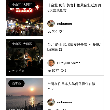
中山區 / 大同區
【台北 夜市 美食】推薦台北近郊的
5大當地夜市
nobumon
300
4
2021.07.12
中山區 / 大同區
台北 爵士 現場演奏好去處 ～ 餐廳/
咖啡廳 篇
Hiroyuki Shima
5277
5
2021.07.08
淡水區
台灣在住日本人為何選擇住在淡
水？
nobumon