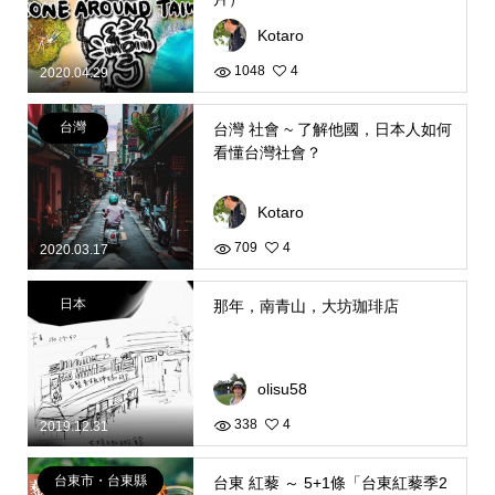
Kotaro
1048
4
2020.04.29
台灣
台灣 社會 ~ 了解他國，日本人如何
看懂台灣社會？
Kotaro
709
4
2020.03.17
日本
那年，南青山，大坊珈琲店
olisu58
338
4
2019.12.31
台東市・台東縣
台東 紅藜 ～ 5+1條「台東紅藜季2