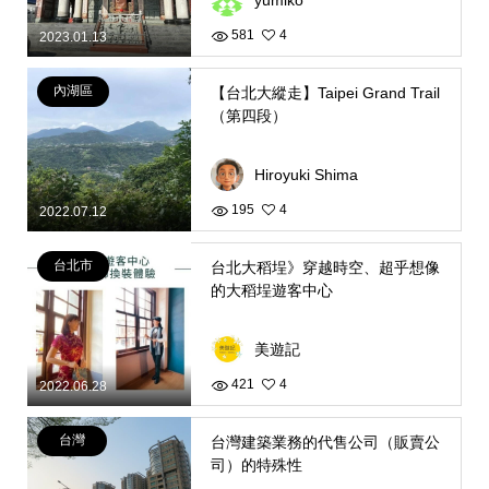
581
4
2023.01.13
內湖區
【台北大縱走】Taipei Grand Trail
（第四段）
Hiroyuki Shima
195
4
2022.07.12
台北市
台北大稻埕》穿越時空、超乎想像
的大稻埕遊客中心
美遊記
421
4
2022.06.28
台灣
台灣建築業務的代售公司（販賣公
司）的特殊性