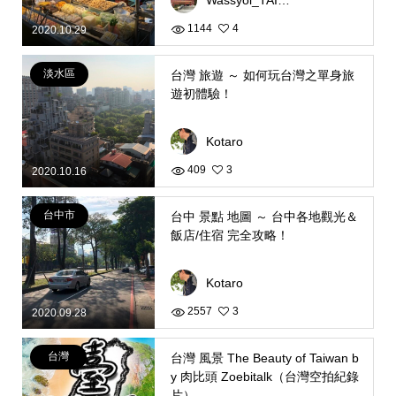
1144
4
2020.10.29
淡水區
台灣 旅遊 ～ 如何玩台灣之單身旅
遊初體驗！
Kotaro
409
3
2020.10.16
台中市
台中 景點 地圖 ～ 台中各地觀光＆
飯店/住宿 完全攻略！
Kotaro
2557
3
2020.09.28
台灣
台灣 風景 The Beauty of Taiwan b
y 肉比頭 Zoebitalk（台灣空拍紀錄
片）