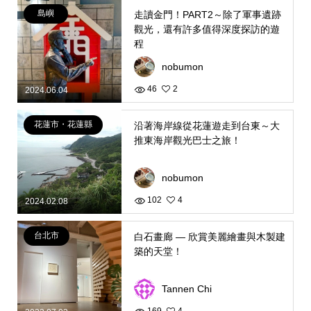
島嶼
走讀金門！PART2～除了軍事遺跡
觀光，還有許多值得深度探訪的遊
程
nobumon
46
2
2024.06.04
花蓮市・花蓮縣
沿著海岸線從花蓮遊走到台東～大
推東海岸觀光巴士之旅！
nobumon
102
4
2024.02.08
台北市
白石畫廊 — 欣賞美麗繪畫與木製建
築的天堂！
Tannen Chi