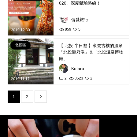
020」深度體驗路線！
偏愛旅行
859
5
2019.12.30
北投區
【 北投 半日遊 】來去古樸的溫泉
「北投瀧乃湯」＆「北投溫泉博物
館」
Kotaro
2
3523
2
2019.11.17
1
2
