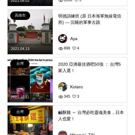
1036
5
2021.06.02
高雄市
明德訓練班 (原 日本海軍無線電信
所) — 沉睡的軍事古蹟
Aya
898
4
2021.04.13
台灣
2020 亞洲最佳酒吧50強 ： 台灣5
家入選！
Kotaro
345
3
2020.12.11
台灣
鹹酥雞 ～ 台灣必吃靈魂美食，日本
人也愛！
Wassyoi_TAIWAN