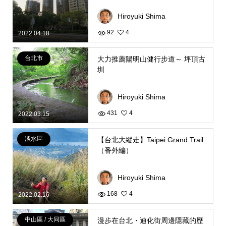
Hiroyuki Shima
92
4
2022.04.18
台北市
大力推薦陽明山健行步道～ 坪頂古
圳
Hiroyuki Shima
431
4
2022.03.15
淡水區
【台北大縱走】Taipei Grand Trail
（番外編）
Hiroyuki Shima
168
4
2022.02.16
中山區 / 大同區
漫步在台北・迪化街周邊隱藏的歷