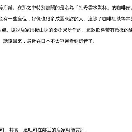
等店鋪。在那之中特別熱鬧的是名為「牡丹雲水聚杯」的咖啡館
也有一些座位，好像也很多成團來訪的人。這除了咖啡紅茶等常
受歡迎。據說店家用後山採的桑樹果所作的。這款飲料帶有微微的
。話說回來，最近在日本不太容易看到奶昔了。
司。其實，這吐司在鄰近的店家就能買到。