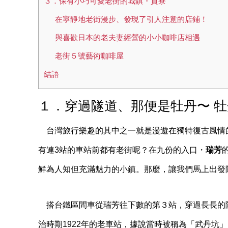
３．保有小巧可愛老街的城鎮・貢寮
在寧靜地老街漫步、發現了引人注意的店鋪！
與喜歡日本的老夫妻經營的小小咖啡店相遇
老街５號藝術咖啡屋
結語
１．穿過隧道、那便是牡丹〜 
台灣旅行樂趣的其中之一就是漫遊在獨特復古風情
有連3站的車站前都有老街呢？在九份的入口・
瑞芳
鮮為人知但充滿魅力的小鎮。那麼，讓我們馬上出發
搭台鐵區間車從瑞芳往下數的第３站，穿過長長的
治時期1922年的老車站，據說當時被稱為「武丹坑