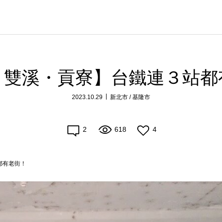
・雙溪・貢寮】台鐵連３站都
2023.10.29
新北市 / 基隆市
2
618
4
都有老街！