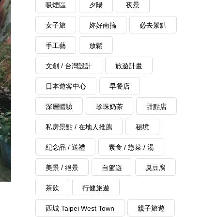
吸煙區
夕陽
夜景
女子旅
妳好南搞
必去景點
手工藝
放鬆
文創 / 台灣設計
旅遊計畫
日本遊客中心
早餐店
深層體驗
珍珠奶茶
甜點店
私房景點 / 在地人推薦
秘境
紀念品 / 送禮
素食 / 惣菜 / 湯
美景 / 絕景
自駕遊
臭豆腐
茶飲
行健旅遊
西城 Taipei West Town
親子旅遊