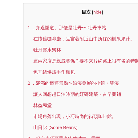
目次
[
hide
]
１．穿過隧道、那便是牡丹〜 牡丹車站
在懷舊咖啡廳，品嘗著附近山中所採的樹果果汁。
牡丹雲水聚杯
這兩家店是親戚關係？要不來片網路上很有名的特
兔耳絲烘焙手作麵包
２．滿滿的懷舊景點〜沿溪發展的小鎮・雙溪
讓人回想起日治時期的紅磚建築・古早藥鋪
林益和堂
市場角落出現，小巧時尚的街頭咖啡館。
山日比 (Some Beans)