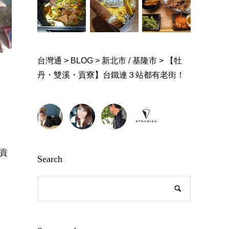
台灣通
>
BLOG
>
新北市 / 基隆市
>
【牡
丹・雙溪・貢寮】台鐵連３站都有老街！
 貢
Search