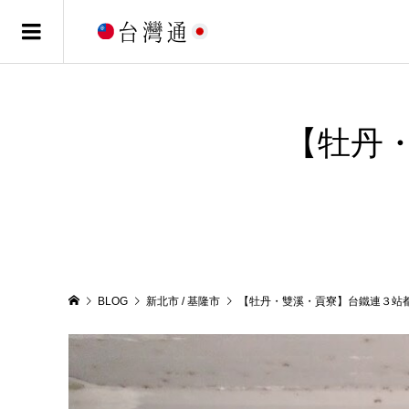
【牡丹
BLOG
新北市 / 基隆市
【牡丹・雙溪・貢寮】台鐵連３站