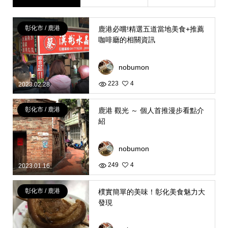
彰化市 / 鹿港
鹿港必嚐!精選五道當地美食+推薦
咖啡廳的相關資訊
nobumon
223
4
2023.02.28
彰化市 / 鹿港
鹿港 觀光 ～ 個人首推漫步看點介
紹
nobumon
249
4
2023.01.16
彰化市 / 鹿港
樸實簡單的美味！彰化美食魅力大
發現