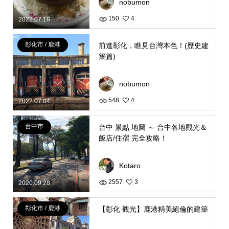
nobumon
150
4
2022.07.18
彰化市 / 鹿港
前進彰化，瞧見台灣本色！(歷史建
築篇)
nobumon
548
4
2022.07.04
台中市
台中 景點 地圖 ～ 台中各地觀光＆
飯店/住宿 完全攻略！
Kotaro
2557
3
2020.09.28
彰化市 / 鹿港
【彰化 觀光】鹿港精美絕倫的建築