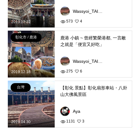
Wassyoi_TAIWAN
573
4
2019.12.22
彰化市 / 鹿港
鹿港 小鎮 ~ 曾經繁榮港都, 一言敝
之就是「便宜又好吃」
Wassyoi_TAIWAN
275
6
2019.12.18
台灣
【彰化 景點】彰化扇形車站・八卦
山大佛風景區
Aya
1131
3
2019.04.30