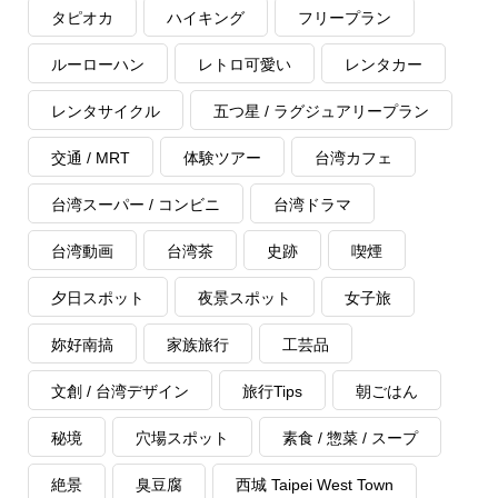
タピオカ
ハイキング
フリープラン
ルーローハン
レトロ可愛い
レンタカー
レンタサイクル
五つ星 / ラグジュアリープラン
交通 / MRT
体験ツアー
台湾カフェ
台湾スーパー / コンビニ
台湾ドラマ
台湾動画
台湾茶
史跡
喫煙
夕日スポット
夜景スポット
女子旅
妳好南搞
家族旅行
工芸品
文創 / 台湾デザイン
旅行Tips
朝ごはん
秘境
穴場スポット
素食 / 惣菜 / スープ
絶景
臭豆腐
西城 Taipei West Town