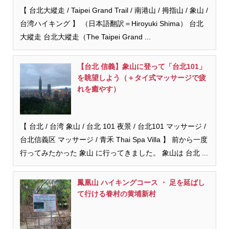
【 台北大縱走 / Taipei Grand Trail / 南港山 / 拇指山 / 象山 /
台湾ハイキング 】 （日本語翻訳＝Hiroyuki Shima） 台北
大縱走 台北大縱走（The Taipei Grand ...
【台北 信義】象山に登って「台北101」
を眺望しよう（＋タイ式マッサージで疲
れを癒やす）
【 台北 / 台湾 象山 / 台北 101 夜景 / 台北101 マッサージ /
台北信義区 マッサージ / 青禾 Thai Spa Villa 】 前から一度
行ってみたかった 象山 に行ってきました。 象山は 台北 ...
鳳凰山 ハイキングコース ・ 足を延ばし
て行ける眷村の黄埔新村