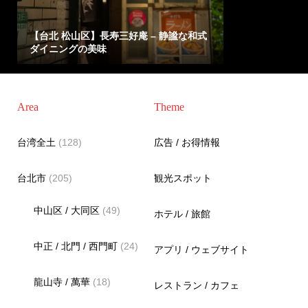
【台北 松山区】長寿三好庵 – 静謐な和式
ダイニングの美味
Area
Theme
台湾全土
(128)
広告 / お得情報
台北市
(205)
観光スポット
中山区 / 大同区
(49)
ホテル / 旅館
中正 / 北門 / 西門町
(24)
アプリ / ウェブサイト
龍山寺 / 萬華
(18)
レストラン / カフェ