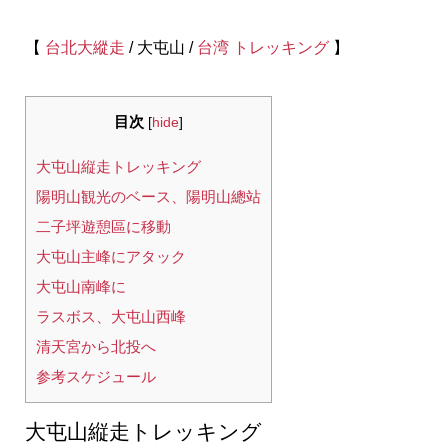
【
台北大縱走
/ 大屯山 /
台湾 トレッキング
】
目次
[
hide
]
大屯山縦走トレッキング
陽明山観光のベース、陽明山總站
二子坪遊憩區に移動
大屯山主峰にアタック
大屯山南峰に
ラスボス、大屯山西峰
清天宮から北投へ
参考スケジュール
大屯山縦走トレッキング