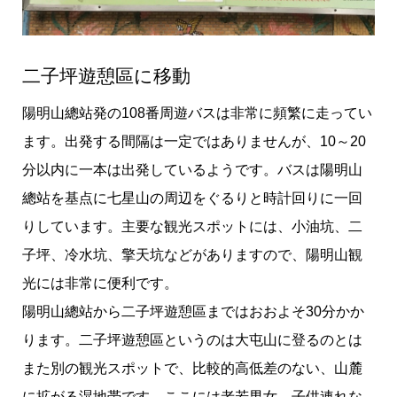
二子坪遊憩區に移動
陽明山總站発の108番周遊バスは非常に頻繁に走ってい
ます。出発する間隔は一定ではありませんが、10～20
分以内に一本は出発しているようです。バスは陽明山
總站を基点に七星山の周辺をぐるりと時計回りに一回
りしています。主要な観光スポットには、小油坑、二
子坪、冷水坑、擎天坑などがありますので、陽明山観
光には非常に便利です。
陽明山總站から二子坪遊憩區まではおおよそ30分かか
ります。二子坪遊憩區というのは大屯山に登るのとは
また別の観光スポットで、比較的高低差のない、山麓
に拡がる湿地帯です。ここには老若男女、子供連れな