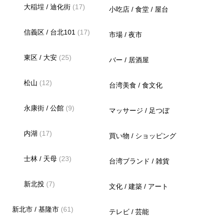
大稲埕 / 迪化街
(17)
小吃店 / 食堂 / 屋台
信義区 / 台北101
(17)
市場 / 夜市
東区 / 大安
(25)
バー / 居酒屋
松山
(12)
台湾美食 / 食文化
永康街 / 公館
(9)
マッサージ / 足つぼ
内湖
(17)
買い物 / ショッピング
士林 / 天母
(23)
台湾ブランド / 雑貨
新北投
(7)
文化 / 建築 / アート
新北市 / 基隆市
(61)
テレビ / 芸能