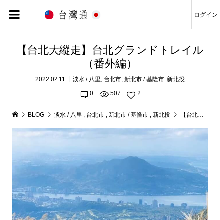
ログイン
【台北大縱走】台北グランドトレイル
（番外編）
2022.02.11
淡水 / 八里
,
台北市
,
新北市 / 基隆市
,
新北投
0
507
2
BLOG
淡水 / 八里
,
台北市
,
新北市 / 基隆市
,
新北投
【台北大縱走】台北グランドトレイル（番外編）