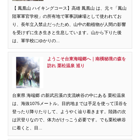
【 鳳凰山 ハイキングコース】高雄 鳳凰山 は、元々「鳳山
陸軍軍官学校」の所有地で軍事訓練場として使われてお
り、長年立入禁止だったため、山中の動植物が人間の影響
を受けずに生き生きと生息しています。山から下りた後
は、軍学校にゆかりの...
ようこそ台東海端郷へ｜南橫秘境の森を
訪れ 栗松温泉 巡り
台東県 海端郷 の新武呂溪の支流峡谷の中にある 栗松温泉
は、海抜1075メートル。目的地までは手足を使って渓谷を
登ったり降りたりして、ようやく辿り着きます。陸路の次
は沢登りなので、体力がけっこう必要です。でも栗松峡谷
に着くと、目...