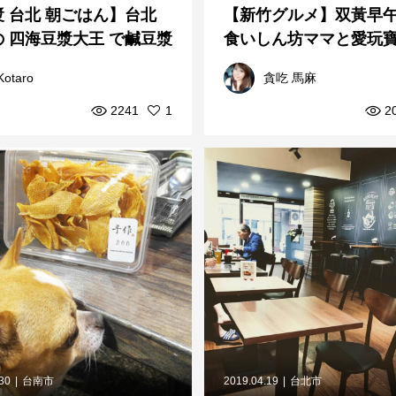
 台北 朝ごはん】台北
【新竹グルメ】双黃早午餐
 四海豆漿大王 で鹹豆漿
食いしん坊ママと愛玩
能
活日記
Kotaro
貪吃 馬麻
2241
1
2
.30
台南市
2019.04.19
台北市