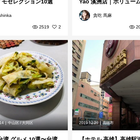
イモセレクション10選
Yao 溪洲店｜ボリュー
ぷりのブランチ！
shinka
貪吃 馬麻
2519
2
2
.14
中山区 / 大同区
2019.12.29
高雄市
台湾 グルメ 10選〜台湾
【ホテル 高雄】高雄駅