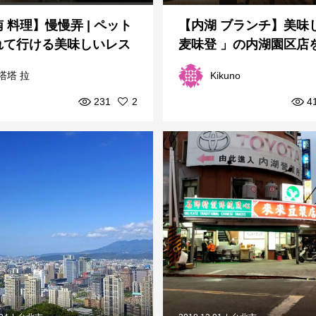
 料理】慢慢弄 | ペット
【内湖 ブランチ】美味
れて行ける美味しいレス
麦味登 」の内湖園区店
ン
塔塔 拉
Kikuno
231
2
4