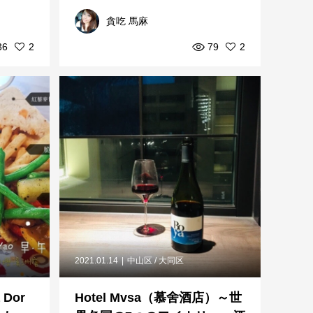
農漁協同組合の支援に...
貪吃 馬麻
36
2
79
2
2021.01.14
中山区 / 大同区
Dor
Hotel Mvsa（慕舍酒店）～世