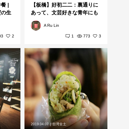
 |
【板橋】好初二二：裏通りに
寶の生
あって、文芸好きな青年にも
人気のある朝ごはん店
A Ru Lin
03
2
1
773
3
2019.04.07
台湾全土