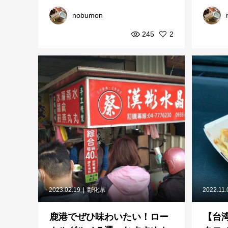
旅する
紹介
nobumon
245
2
2023.02.19
彰化県
2022.11.
鹿港でぜひ味わいたい！ロー
【台