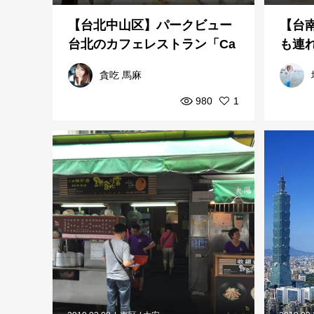
【台北中山区】パークビュー
【台南
台北のカフェレストラン「Ca
も連
fe49」 | 食いしん坊ママと...
トラ
貪吃 馬麻
980
1