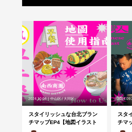
2024.10.04
中山区 / 大同区
2024.09
スタイリッシュな台北ブラン
スタ
チマップEP4【地図イラスト
チマ
編】──台湾人になるには、
ガイ