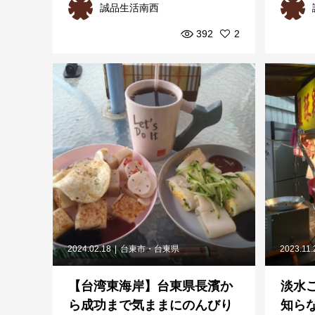
誠品生活南西
朝...
に...
392
2
2024.02.18
台東市・台東県
2023.11.
【台湾東海岸】台東県長濱か
淡水
ら成功まで気ままにのんびり
知ら