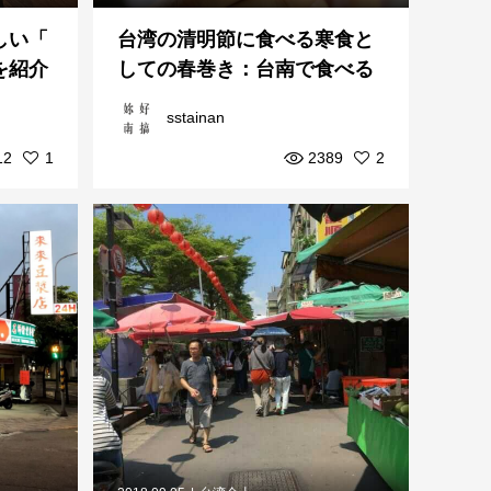
しい「
台湾の清明節に食べる寒食と
を紹介
しての春巻き：台南で食べる
べき2つの人気春巻き店
sstainan
12
1
2389
2