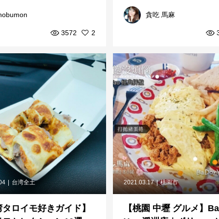
します
しくて栄養たっぷり！
nobumon
貪吃 馬麻
3572
2
04
台湾全土
2021.03.17
桃園市
湾タロイモ好きガイド】
【桃園 中壢 グルメ】Ba 