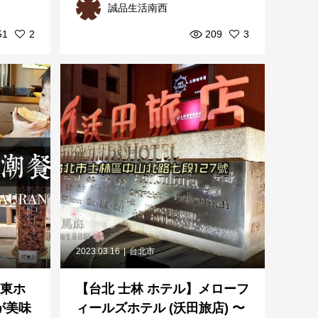
誠品生活南西
51
2
209
3
2023.03.16
台北市
台東ホ
【台北 士林 ホテル】メローフ
が美味
ィールズホテル (沃田旅店) 〜