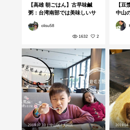
【高雄 朝ごはん】古早味鹹
【豆漿
粥：台湾南部では美味しいサ
中山の
バヒー雑炊を食べるために
を堪
olisu58
早...
1632
2
2019.07.10
中山区 / 大同区
2019.04