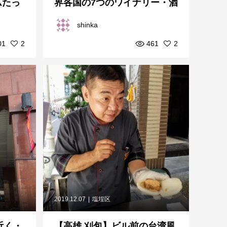
ムたっ
界各国の7つのワイナリー・酒
蔵と提携。台湾唯一のミシ...
shinka
01
2
461
2
2019.12.07
塩埕区
近く・
【高雄 刈包】ビル前の台湾風