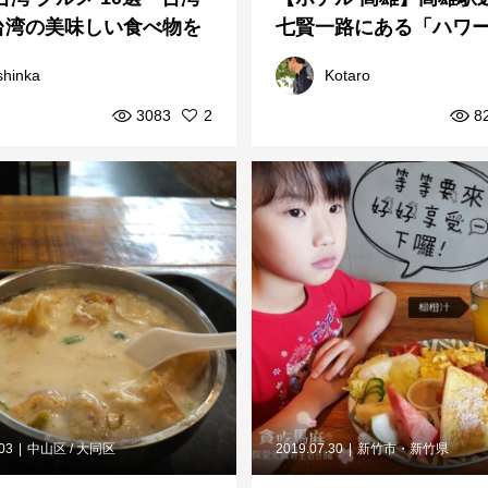
台湾の美味しい食べ物を
七賢一路にある「ハワー
します！
ラザ ホテル 高雄」
shinka
Kotaro
3083
2
8
.03
中山区 / 大同区
2019.07.30
新竹市・新竹県