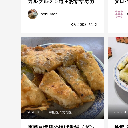
カルグルメ５選＋おすすめカ
タロ
フェ情報
nobumon
2003
2
2020.10.11
中山区 / 大同区
2020.01
重慶豆漿店の揚げ蛋餅（ダン
厳選 