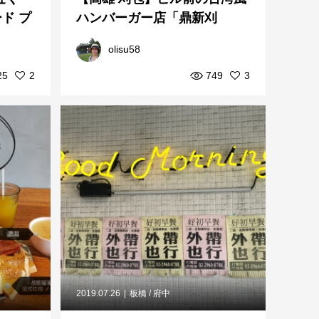
ド プ
ハンバーガー店「鼎新刈
包」〜小路散策で出会う高雄
olisu58
グ...
25
2
749
3
2019.07.26
板橋 / 府中