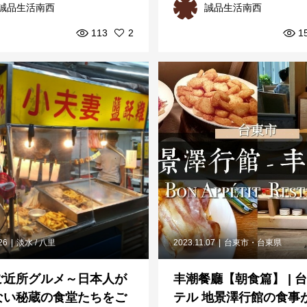
誠品生活南西
誠品生活南西
ご...
113
2
1
26
淡水 / 八里
2023.11.07
台東市・台東県
ご近所グルメ～日本人が
丰潮餐廳【朝食篇】 | 
ない秘蔵の食堂たちをご
テル 地景澤行館の食事