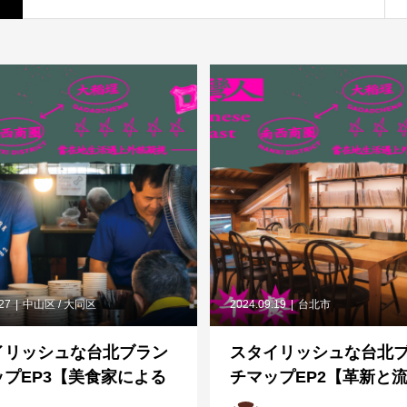
.27
中山区 / 大同区
2024.09.19
台北市
イリッシュな台北ブラン
スタイリッシュな台北
ップEP3【美食家による
チマップEP2【革新と
ド編】──台湾人になる
編】──台湾人になるに