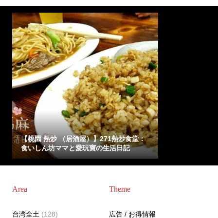
【桃園 熱炒 （居酒屋）】271熱炒食堂：
食いしん坊ママと愛玩寶の生活日記
Area
Theme
台湾全土
(128)
広告 / お得情報