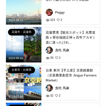
Peggy
323
2
2024.09.24
花蓮市・花蓮県
花蓮豊濱【観光スポット】光豊道
路 x 翠谷福徳正神 x 百年アカギ |
道に迷ったけれ...
貪吃 馬麻
30
2
2024.06.01
台東市・台東県
台東 東河【手土産】京亜銘菓館
（京亜農業創意市 Jingya Farmers
Market）
貪吃 馬麻
32
2
2024.03.10