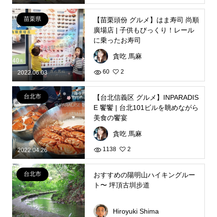
苗栗県
【苗栗頭份 グルメ】はま寿司 尚順
廣場店 | 子供もびっくり！レール
に乗ったお寿司
貪吃 馬麻
60
2
2022.06.03
台北市
【台北信義区 グルメ】INPARADIS
E 饗饗 | 台北101ビルを眺めながら
美食の饗宴
貪吃 馬麻
1138
2
2022.04.26
台北市
おすすめの陽明山ハイキングルー
ト〜 坪頂古圳步道
Hiroyuki Shima