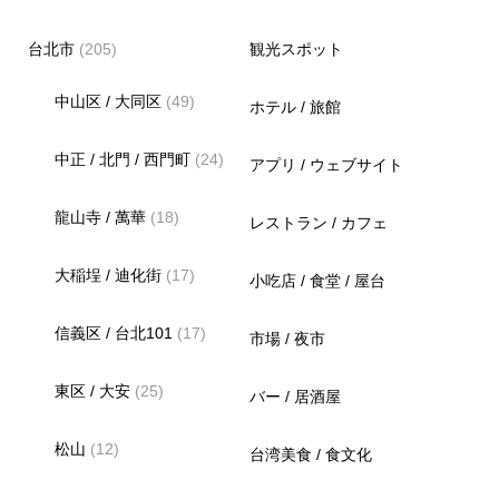
台北市
(205)
観光スポット
中山区 / 大同区
(49)
ホテル / 旅館
中正 / 北門 / 西門町
(24)
アプリ / ウェブサイト
龍山寺 / 萬華
(18)
レストラン / カフェ
大稲埕 / 迪化街
(17)
小吃店 / 食堂 / 屋台
信義区 / 台北101
(17)
市場 / 夜市
東区 / 大安
(25)
バー / 居酒屋
松山
(12)
台湾美食 / 食文化