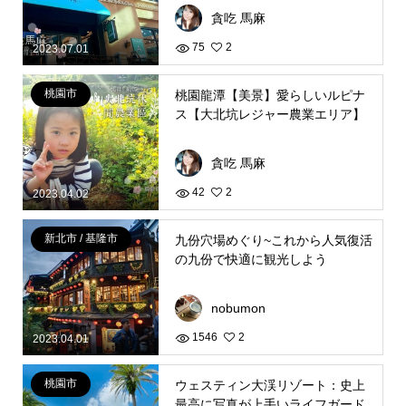
貪吃 馬麻
75
2
2023.07.01
桃園市
桃園龍潭【美景】愛らしいルピナ
ス【大北坑レジャー農業エリア】
貪吃 馬麻
42
2
2023.04.02
新北市 / 基隆市
九份穴場めぐり~これから人気復活
の九份で快適に観光しよう
nobumon
1546
2
2023.04.01
桃園市
ウェスティン大渓リゾート：史上
最高に写真が上手いライフガード