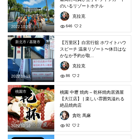
のいるリゾートホテル
克拉克
646
2
2022.10.20
新北市 / 基隆市
【万里区】白宮行舘 ホワイトハウ
スビーチ 温泉リゾート〜休日はな
かなか予約が取...
克拉克
86
2
2022.10.19
桃園市
桃園 中壢 焼肉 – 乾杯焼肉居酒屋
【大江店】 | 楽しい雰囲気溢れる
絶品焼肉店
貪吃 馬麻
92
2
2022.10.10