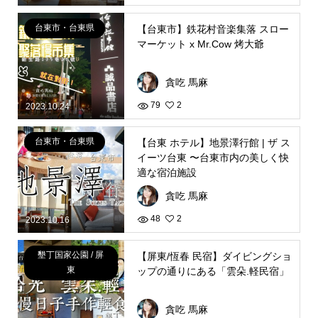
台東市・台東県
【台東市】鉄花村音楽集落 スロー
マーケット x Mr.Cow 烤大爺
貪吃 馬麻
79
2
2023.10.24
台東市・台東県
【台東 ホテル】地景澤行館 | ザ ス
イーツ台東 〜台東市内の美しく快
適な宿泊施設
貪吃 馬麻
48
2
2023.10.16
墾丁国家公園 / 屏
【屏東/恆春 民宿】ダイビングショ
東
ップの通りにある「雲朵.軽民宿」
貪吃 馬麻