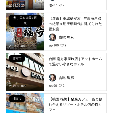
37
2
2023.09.25
墾丁国家公園 / 屏
【屏東】車城福安宮 | 屏東海岸線
東
の絶景 x 明王朝時代に建てられた
福安宮
貪吃 馬麻
160
2
2023.09.08
台南市
台南 南方家屋旅店 | アットホーム
で温かい小さなホテル
貪吃 馬麻
90
2
2023.08.02
桃園市
【桃園 楊梅】猫森カフェ | 猫と触
れ合えるリゾートホテル内の猫カ
フェ