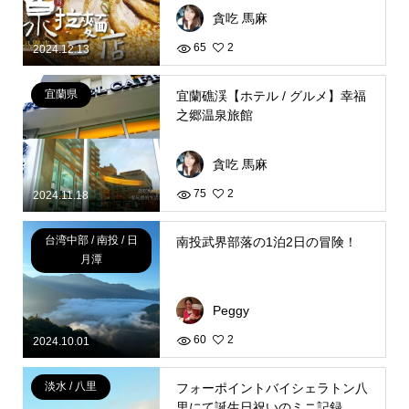
貪吃 馬麻
65
2
2024.12.13
宜蘭県
宜蘭礁渓【ホテル / グルメ】幸福
之郷温泉旅館
貪吃 馬麻
75
2
2024.11.18
台湾中部 / 南投 / 日
南投武界部落の1泊2日の冒険！
月潭
Peggy
60
2
2024.10.01
淡水 / 八里
フォーポイントバイシェラトン八
里にて誕生日祝いのミニ記録