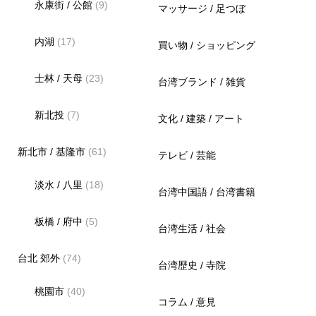
永康街 / 公館
(9)
マッサージ / 足つぼ
内湖
(17)
買い物 / ショッピング
士林 / 天母
(23)
台湾ブランド / 雑貨
新北投
(7)
文化 / 建築 / アート
新北市 / 基隆市
(61)
テレビ / 芸能
淡水 / 八里
(18)
台湾中国語 / 台湾書籍
板橋 / 府中
(5)
台湾生活 / 社会
台北 郊外
(74)
台湾歴史 / 寺院
桃園市
(40)
コラム / 意見