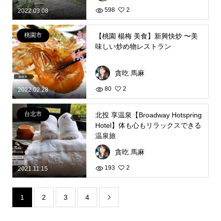
598
2
2022.03.08
桃園市
【桃園 楊梅 美食】新興快炒 〜美
味しい炒め物レストラン
貪吃 馬麻
80
2
2022.02.28
台北市
北投 享温泉【Broadway Hotspring
Hotel】体も心もリラックスできる
温泉旅
貪吃 馬麻
193
2
2021.11.15
1
2
3
4
