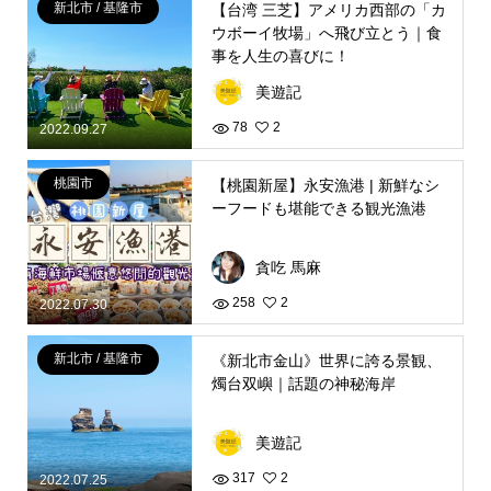
新北市 / 基隆市
【台湾 三芝】アメリカ西部の「カ
ウボーイ牧場」へ飛び立とう｜食
事を人生の喜びに！
美遊記
78
2
2022.09.27
桃園市
【桃園新屋】永安漁港 | 新鮮なシ
ーフードも堪能できる観光漁港
貪吃 馬麻
258
2
2022.07.30
新北市 / 基隆市
《新北市金山》世界に誇る景観、
燭台双嶼｜話題の神秘海岸
美遊記
317
2
2022.07.25