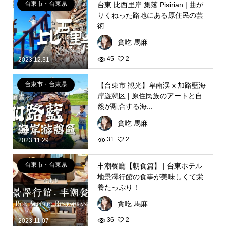
台東市・台東県
台東 比西里岸 集落 Pisirian | 曲が
りくねった路地にある原住民の芸
術
貪吃 馬麻
45
2
2023.12.31
台東市・台東県
【台東市 観光】卑南渓 x 加路藍海
岸遊憩区 | 原住民族のアートと自
然が融合する海...
貪吃 馬麻
31
2
2023.11.29
台東市・台東県
丰潮餐廳【朝食篇】 | 台東ホテル
地景澤行館の食事が美味しくて栄
養たっぷり！
貪吃 馬麻
36
2
2023.11.07