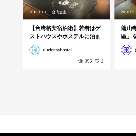
2018.10.01
台湾全土
2018.09
【台湾格安宿泊術】若者はゲ
龍山
ストハウスやホステルに泊ま
區」
るべし！（台北ゲストハウ...
duckstayhostel
355
2