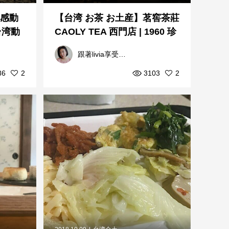
も感動
【台湾 お茶 お土産】茗窖茶莊
台湾動
CAOLY TEA 西門店 | 1960 珍
...
藏 老茶 がおすすめ ❤跟...
跟著livia享受人生
86
2
3103
2