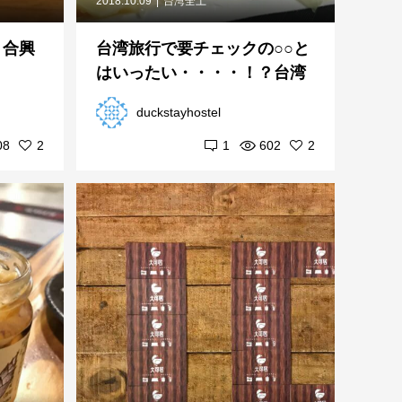
2018.10.09
台湾全土
？合興
台湾旅行で要チェックの○○と
はいったい・・・・！？台湾
素食の屋台
duckstayhostel
08
2
1
602
2