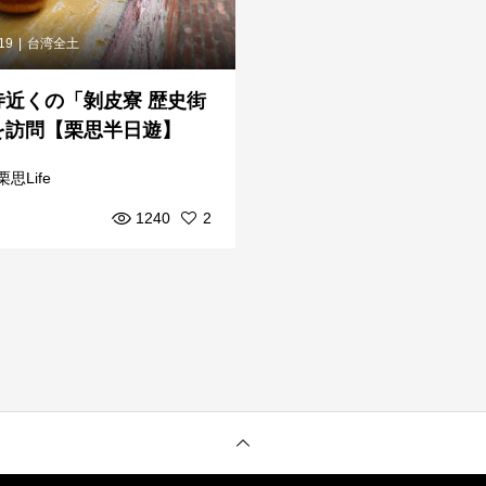
.19
台湾全土
寺近くの「剝皮寮 歴史街
を訪問【栗思半日遊】
栗思Life
1240
2