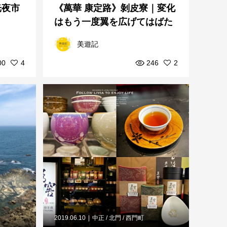
光夜市
《萬華 康定路》剝皮寮｜変化
はもう一度翼を広げてはばた
くために
美遊記
00
4
246
2
2019.06.10
中正 / 北門 / 西門町