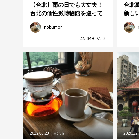
【台北】雨の日でも大丈夫！
台北
台北の個性派博物館を巡って
新し
みよう
nobumon
649
2
2022.03.20
台北市
2020.12