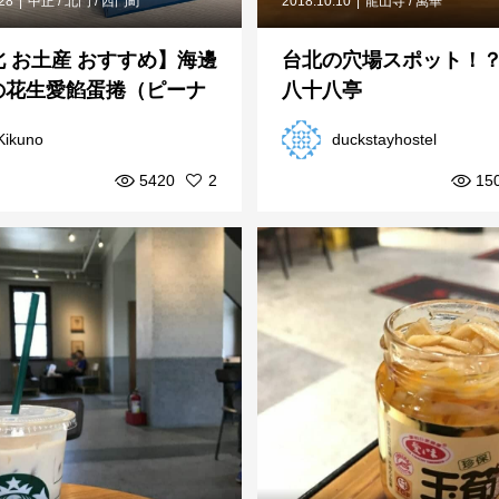
.28
中正 / 北門 / 西門町
2018.10.10
龍山寺 / 萬華
 お土産 おすすめ】海邊
台北の穴場スポット！
の花生愛餡蛋捲（ピーナ
八十八亭
エッグロール）
Kikuno
duckstayhostel
5420
2
15