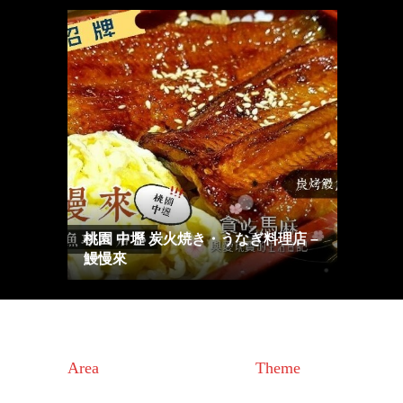
桃園 中壢 炭火焼き・うなぎ料理店 –
鰻慢來
Area
Theme