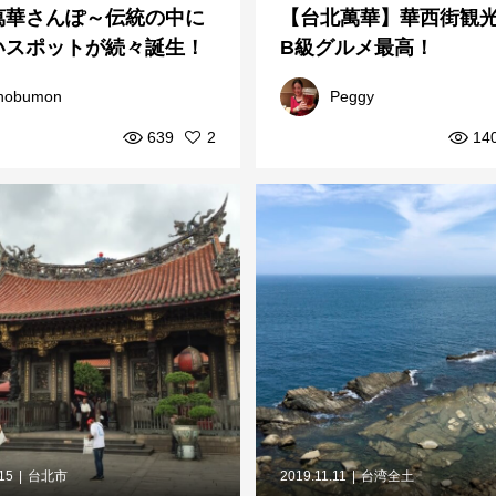
萬華さんぽ～伝統の中に
【台北萬華】華西街観
いスポットが続々誕生！
B級グルメ最高！
nobumon
Peggy
639
2
14
.15
台北市
2019.11.11
台湾全土