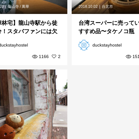
.03
龍山寺 / 萬華
2018.10.02
台北市
華林宅】龍山寺駅から徒
台湾スーパーに売って
分！スタバファンには欠
すすめ品〜タケノコ瓶
ない台北観光スポット
duckstayhostel
duckstayhostel
1166
2
15