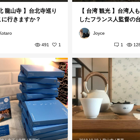
北 龍山寺 】台北寺巡り
【 台湾 観光 】台湾人
こに行きますか？
したフランス人監督の
画から台湾旅行おすすめス
Kotaro
Joyce
491
1
1
12