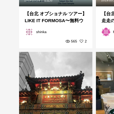
2019.05.03
台北市
2019.03
【台北 オプショナル ツアー】
【台北
LIKE IT FORMOSA〜無料ウ
走走
ォーキングでの台北ガイド
ッツ
shinka
565
2