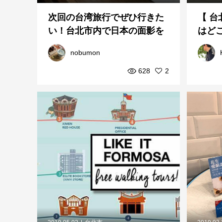
次回の台湾旅行でぜひ行きた
【 台
い！台北市内で日本の面影を
はど
残すカフェ４選
nobumon
628
2