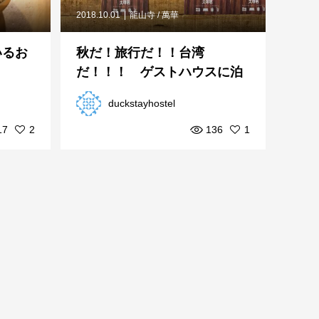
2018.10.01
龍山寺 / 萬華
いるお
秋だ！旅行だ！！台湾
だ！！！ ゲストハウスに泊
まろうよ
duckstayhostel
17
2
136
1