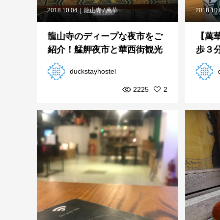
2018.10.04
龍山寺 / 萬華
2018.10
龍山寺のディープな夜市をご
【萬
紹介！艋舺夜市と華西街観光
歩３
夜市
かせ
duckstayhostel
2225
2