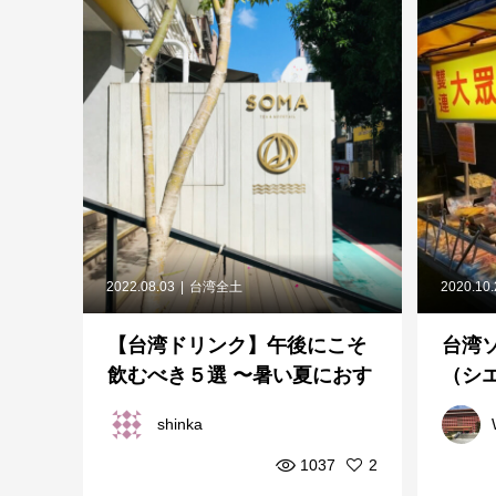
2022.08.03
台湾全土
2020.10
【台湾ドリンク】午後にこそ
台湾
飲むべき５選 〜暑い夏におす
（シ
すめの飲み物
shinka
1037
2