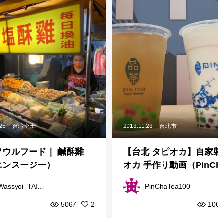
.25
台湾全土
2018.11.28
台北市
ソウルフード｜ 鹹酥雞
【台北 タピオカ】自家
エンスージー）
オカ 手作り動画（PinC
茶）
Wassyoi_TAIWAN
PinChaTea100
5067
2
10