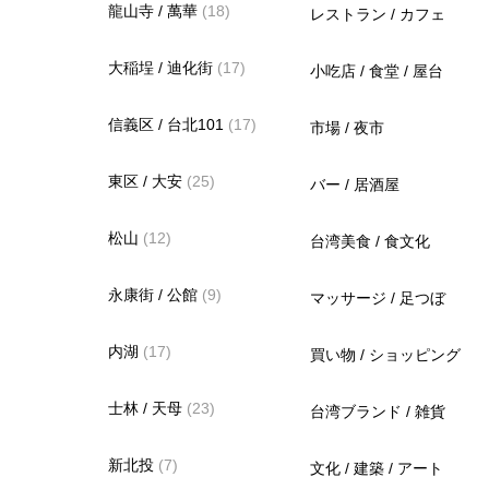
龍山寺 / 萬華
(18)
レストラン / カフェ
大稲埕 / 迪化街
(17)
小吃店 / 食堂 / 屋台
信義区 / 台北101
(17)
市場 / 夜市
東区 / 大安
(25)
バー / 居酒屋
松山
(12)
台湾美食 / 食文化
永康街 / 公館
(9)
マッサージ / 足つぼ
内湖
(17)
買い物 / ショッピング
士林 / 天母
(23)
台湾ブランド / 雑貨
新北投
(7)
文化 / 建築 / アート