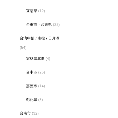
宜蘭県
(12)
台東市・台東県
(22)
台湾中部 / 南投 / 日月潭
(54)
雲林県北港
(4)
台中市
(25)
嘉義市
(14)
彰化県
(8)
台南市
(32)