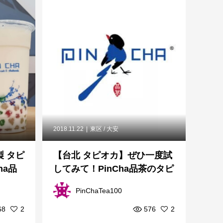
2018.11.22
東区 / 大安
製 タピ
【台北 タピオカ】ぜひ一度試
ha品
してみて！PinCha品茶のタピ
オカミルクティー
PinChaTea100
68
2
576
2