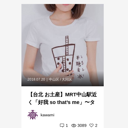
2018.07.20
中山区 / 大同区
【台北 お土産】MRT中山駅近
く「好我 so that’s me」〜タ
ピオカミルクティの...
kawami
1
3089
2