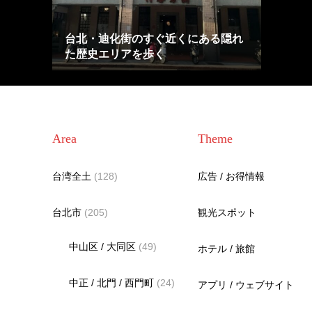
台北・迪化街のすぐ近くにある隠れ
た歴史エリアを歩く
Area
Theme
台湾全土
(128)
広告 / お得情報
台北市
(205)
観光スポット
中山区 / 大同区
(49)
ホテル / 旅館
中正 / 北門 / 西門町
(24)
アプリ / ウェブサイト