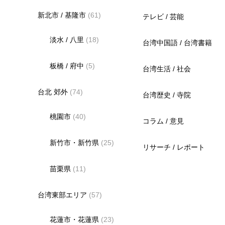
新北市 / 基隆市
(61)
テレビ / 芸能
淡水 / 八里
(18)
台湾中国語 / 台湾書籍
板橋 / 府中
(5)
台湾生活 / 社会
台北 郊外
(74)
台湾歴史 / 寺院
桃園市
(40)
コラム / 意見
新竹市・新竹県
(25)
リサーチ / レポート
苗栗県
(11)
台湾東部エリア
(57)
花蓮市・花蓮県
(23)