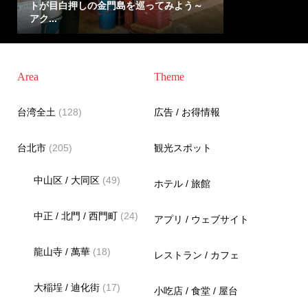
トが目白押しの金門島を巡ってみよう～
アク...
Area
Theme
台湾全土
(128)
広告 / お得情報
台北市
(205)
観光スポット
中山区 / 大同区
(49)
ホテル / 旅館
中正 / 北門 / 西門町
(24)
アプリ / ウェブサイト
龍山寺 / 萬華
(18)
レストラン / カフェ
大稲埕 / 迪化街
(17)
小吃店 / 食堂 / 屋台