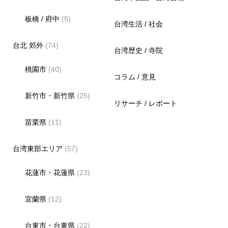
板橋 / 府中
(5)
台湾生活 / 社会
台北 郊外
(74)
台湾歴史 / 寺院
桃園市
(40)
コラム / 意見
新竹市・新竹県
(25)
リサーチ / レポート
苗栗県
(11)
台湾東部エリア
(57)
花蓮市・花蓮県
(23)
宜蘭県
(12)
台東市・台東県
(22)