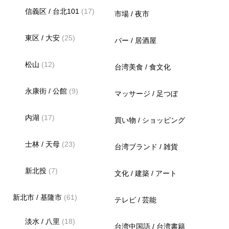
信義区 / 台北101
(17)
市場 / 夜市
東区 / 大安
(25)
バー / 居酒屋
松山
(12)
台湾美食 / 食文化
永康街 / 公館
(9)
マッサージ / 足つぼ
内湖
(17)
買い物 / ショッピング
士林 / 天母
(23)
台湾ブランド / 雑貨
新北投
(7)
文化 / 建築 / アート
新北市 / 基隆市
(61)
テレビ / 芸能
淡水 / 八里
(18)
台湾中国語 / 台湾書籍