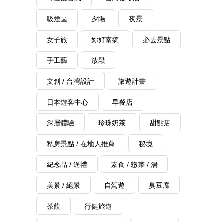
吸煙區
夕陽
夜景
女子旅
妳好南搞
必去景點
手工藝
放鬆
文創 / 台灣設計
旅遊計畫
日本遊客中心
早餐店
深層體驗
珍珠奶茶
甜點店
私房景點 / 在地人推薦
秘境
紀念品 / 送禮
素食 / 惣菜 / 湯
美景 / 絕景
自駕遊
臭豆腐
茶飲
行健旅遊