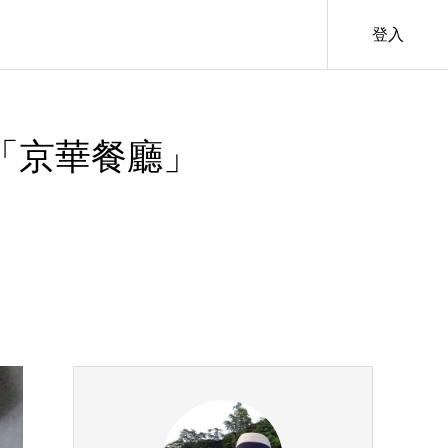
登入
華「京華餐廳」