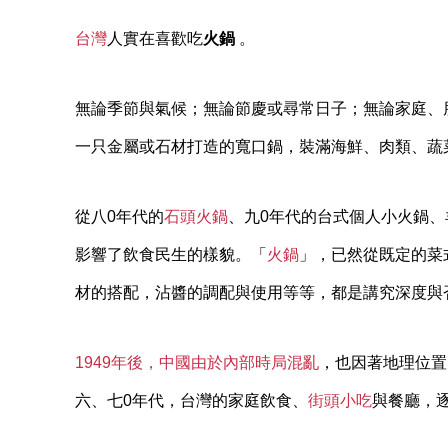
台灣
人實在喜歡吃
火鍋
。
無論季節與氣候；無論節慶或尋常日子；無論家庭、
一只金屬或石材打造的寬口鍋，裝滿海鮮、肉類、蔬
從八0年代的
石頭火鍋
、九0年代的台式個人小火鍋、
影響了飲食民生的樣貌。「
火鍋
」，已然從既定的菜
材的搭配，沾醬的調配與使用等等，都是講究深度與
1949年後，中國由於內部時局混亂
，也因著地理位置
六、七0年代，台灣的家庭飲食、
街頭小吃
與餐廳，