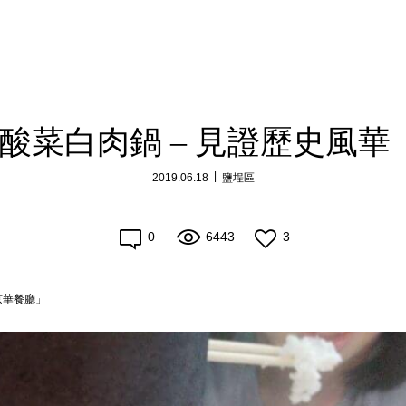
｜酸菜白肉鍋 – 見證歷史風
2019.06.18
鹽埕區
0
6443
3
京華餐廳」