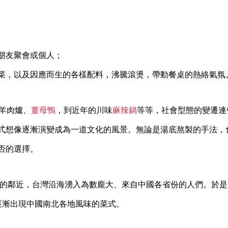
朋友聚會或個人；
菜，以及因應而生的各樣配料，沸騰滾燙，帶動餐桌的熱絡氣氛
羊肉爐、
薑母鴨
，到近年的川味
麻辣鍋
等等，社會型態的變遷連
式想像逐漸演變成為一道文化的風景。無論是湯底熬製的手法，
否的選擇。
的鄰近，台灣沿海湧入為數龐大、來自中國各省份的人們。於是
逐漸出現中國南北各地風味的菜式。