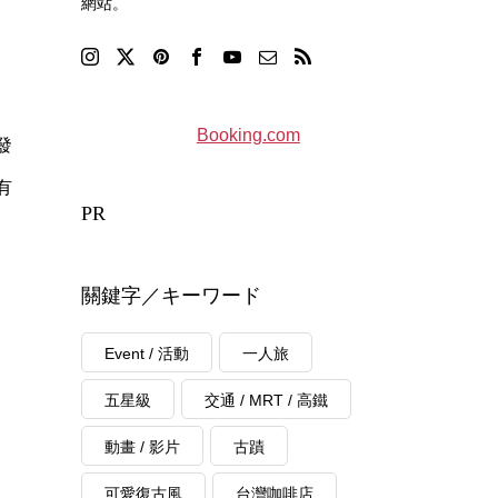
網站。
Booking.com
發
有
PR
關鍵字／キーワード
Event / 活動
一人旅
五星級
交通 / MRT / 高鐵
動畫 / 影片
古蹟
可愛復古風
台灣咖啡店