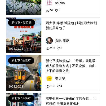
shinka
57
4
2023.03.03
新竹市・新竹縣
西大發 爆漿 城隍包 | 城隍廟大膽創
新的美味包子
貪吃 馬麻
233
3
2023.01.25
新北市 / 基隆市
新北平溪線景點》「舒服」就是最
迷人的旅遊方式｜不限次數、自由
上下的鐵道之旅
美遊記
136
4
2022.10.18
新北市 / 基隆市
萬里假日一位難求的度假會館 – 白
宮行館 沙灘溫泉度假村