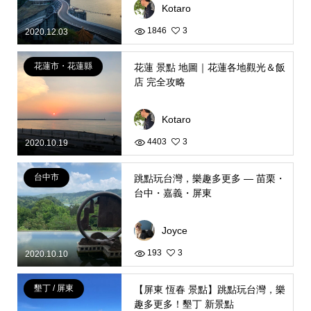
Kotaro
1846
3
2020.12.03
花蓮市・花蓮縣
花蓮 景點 地圖｜花蓮各地觀光＆飯
店 完全攻略
Kotaro
4403
3
2020.10.19
台中市
跳點玩台灣，樂趣多更多 — 苗栗・
台中・嘉義・屏東
Joyce
193
3
2020.10.10
墾丁 / 屏東
【屏東 恆春 景點】跳點玩台灣，樂
趣多更多！墾丁 新景點