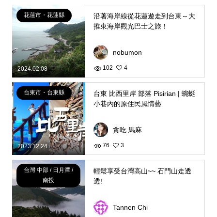
花蓮市・花蓮縣
沿著海岸線從花蓮遊走到台東～大
推東海岸觀光巴士之旅！
nobumon
102
4
2024.02.08
台東市・台東縣
台東 比西里岸 部落 Pisirian | 蜿蜒
小巷內的原住民風情藝
貪吃 馬麻
76
3
2023.12.24
台灣 中部 / 日月潭 /
輕鬆享受台灣高山~~ 石門山走透
南投
透!
Tannen Chi