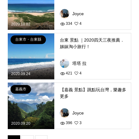
Joyce
334
4
2020.10.02
台東市・台東縣
台東 景點 ｜2020四天三夜推薦．
姊妹淘小旅行！
塔塔 拉
421
4
2020.09.24
嘉義市
【嘉義 景點】跳點玩台灣，樂趣多
更多
Joyce
396
3
2020.09.20