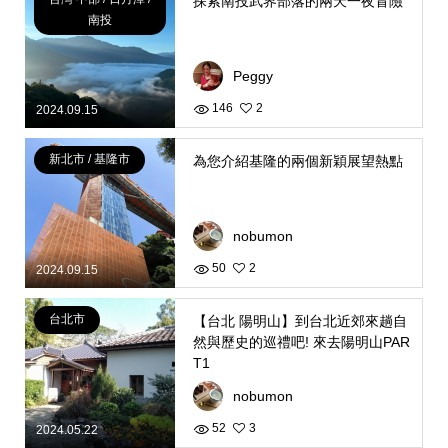
探索南投武界部落的兩天一夜冒險
南投
Peggy
146
2
2024.09.15
新北市 / 基隆市
為您介紹基隆的兩個新穎展望熱點
nobumon
50
2
2024.09.15
台北市
【台北 陽明山】到台北近郊來趟自
然與歷史的巡禮吧! 來去陽明山PAR
T1
nobumon
52
3
2024.05.22