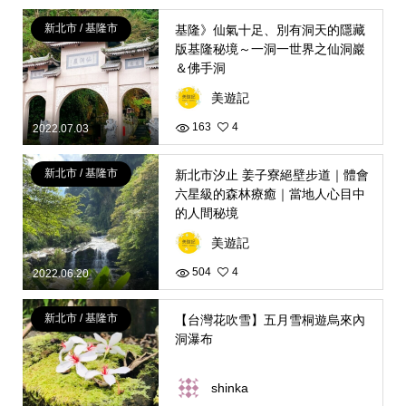
新北市 / 基隆市
基隆》仙氣十足、別有洞天的隱藏
版基隆秘境～一洞一世界之仙洞巖
＆佛手洞
美遊記
163
4
2022.07.03
新北市 / 基隆市
新北市汐止 姜子寮絕壁步道｜體會
六星級的森林療癒｜當地人心目中
的人間秘境
美遊記
504
4
2022.06.20
新北市 / 基隆市
【台灣花吹雪】五月雪桐遊烏來內
洞瀑布
shinka