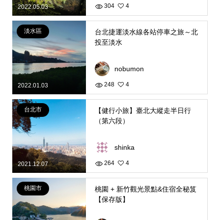
304
4
2022.05.03
淡水區
台北捷運淡水線各站停車之旅～北
投至淡水
nobumon
248
4
2022.01.03
台北市
【健行小旅】臺北大縱走半日行
（第六段）
shinka
264
4
2021.12.07
桃園市
桃園 + 新竹觀光景點&住宿全秘笈
【保存版】