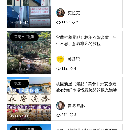
克拉克
1139
5
2022.10.14
宜蘭市 / 礁溪
宜蘭推薦景點》林美石磐步道｜生
生不息、意義非凡的旅程
美遊記
112
4
2022.08.04
桃園市
桃園新屋【景點 / 美食】永安漁港 |
擁有海鮮市場愜意悠閒的觀光漁港
貪吃 馬麻
374
3
2022.07.29
新北市 / 基隆市