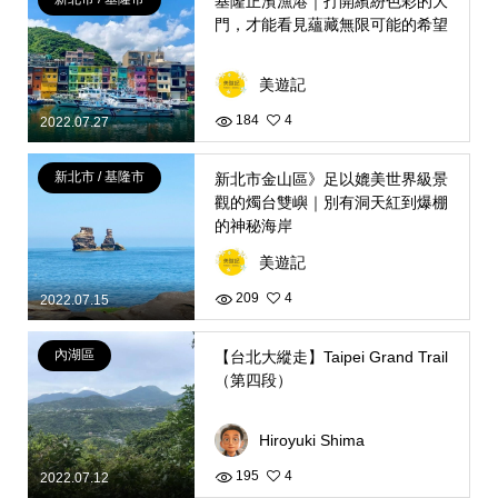
基隆正濱漁港｜打開繽紛色彩的大
門，才能看見蘊藏無限可能的希望
美遊記
184
4
2022.07.27
新北市 / 基隆市
新北市金山區》足以媲美世界級景
觀的燭台雙嶼｜別有洞天紅到爆棚
的神秘海岸
美遊記
209
4
2022.07.15
內湖區
【台北大縱走】Taipei Grand Trail
（第四段）
Hiroyuki Shima
195
4
2022.07.12