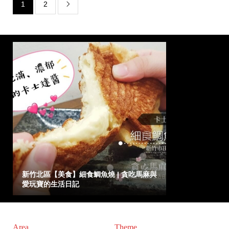
1
2

新竹北區【美食】細食鯛魚燒 | 貪吃馬麻與
愛玩寶的生活日記
Area
Theme