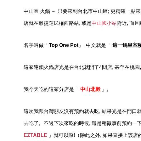
中山區 火鍋 ～ 只要來到台北市中山區; 更精確一點
店就在離捷運民権西路站, 或是
中山國小站
附近, 而
名字叫做「
Top One Pot
」, 中文就是「
這一鍋皇室
這家連鎖火鍋店光是在台北就開了4間店, 甚至在桃園, 
我今天吃的這家分店是「
中山北殿
」。
這次我跟台灣朋友沒有預約就去吃, 結果光是在門口
去吃了。不過下次來吃的時候, 還是稍微事前預約一下
EZTABLE
」就可以囉!（除此之外, 如果直接上該