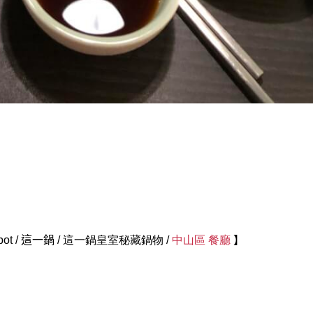
pot
/
這一鍋
/ 這一鍋皇室秘藏鍋物 /
中山區 餐廳
】