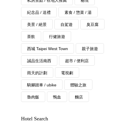
私房景點 / 在地人推薦
秘境
紀念品 / 送禮
素食 / 惣菜 / 湯
美景 / 絕景
自駕遊
臭豆腐
茶飲
行健旅遊
西城 Taipei West Town
親子旅遊
誠品生活南西
超市 / 便利店
雨天的計劃
電視劇
騎腳踏車 / ubike
體驗之旅
魯肉飯
鴨血
麵店
Hotel Search