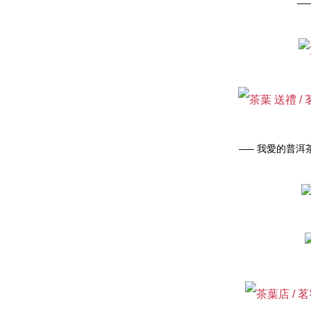
—
—– 我愛的普