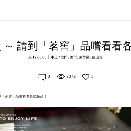
盒 ～ 請到「茗窖」品嚐看看
2019.06.05
中正 / 北門 / 西門
,
萬華區 / 龍山寺
0
2072
3
請到「茗窖」品嚐看看各式茶品！