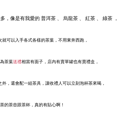
像是有我愛的 普洱茶 、 烏龍茶 、 紅茶 、 綠茶 ，
次就可以入手各式各樣的茶葉，不用東奔西跑，
為茶葉
送禮
相當有面子，店內有賣單罐也有賣禮盒，
之外，還會配一組茶具，讓收禮人可以立刻泡杯茶來喝，
茶的茶壺跟茶杯，真的有貼心啊！