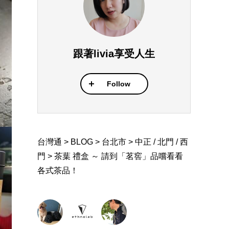
跟著livia享受人生
Follow
台灣通
>
BLOG
>
台北市
>
中正 / 北門 / 西
門
>
茶葉 禮盒 ～ 請到「茗窖」品嚐看看
各式茶品！