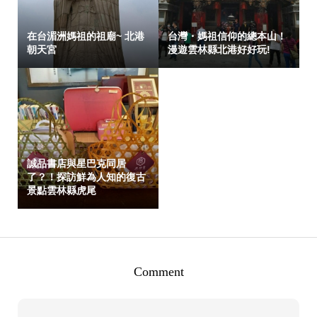
在台湄洲媽祖的祖廟~ 北港
台灣・媽祖信仰的總本山！
朝天宮
漫遊雲林縣北港好好玩!
誠品書店與星巴克同居
了？！探訪鮮為人知的復古
景點雲林縣虎尾
Comment