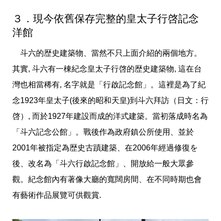
３．現今依舊保存完整的皇太子行啓記念
洋館
斗六的歴史建築物、當然不只上面介紹的兩個地方。
其實, 斗六有一棟紀念皇太子行啓的歴史建築物, 這在台
灣也相當稀有, 名字就是「行啟記念館」。這裡是為了紀
念1923年皇太子(後來的昭和天皇)到斗六拜訪（日文：行
啓）, 而於1927年建設而成的洋式建築。當初落成時名為
「斗六記念公館」。戰後作為政府鎮公所使用、並於
2001年被指定為歴史古蹟建築、在2006年經過修復を
後、改名為「斗六行啟記念館」、開放給一般大眾參
觀。紀念館內有著像大廳的寬闊房間、在不同時期也會
有藝術作品展覽可供觀賞.