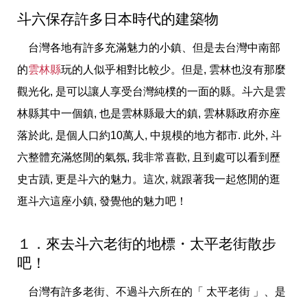
斗六保存許多日本時代的建築物
台灣各地有許多充滿魅力的小鎮、但是去台灣中南部
的
雲林縣
玩的人似乎相對比較少。但是, 雲林也沒有那麼
觀光化, 是可以讓人享受台灣純樸的一面的縣。斗六是雲
林縣其中一個鎮, 也是雲林縣最大的鎮, 雲林縣政府亦座
落於此, 是個人口約10萬人, 中規模的地方都市. 此外, 斗
六整體充滿悠閒的氣氛, 我非常喜歡, 且到處可以看到歷
史古蹟, 更是斗六的魅力。這次, 就跟著我一起悠閒的逛
逛斗六這座小鎮, 發覺他的魅力吧！
１．來去斗六老街的地標・太平老街散步
吧！
台灣有許多老街、不過斗六所在的「 太平老街 」、是