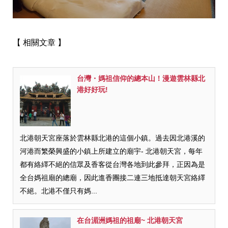
【 相關文章 】
台灣・媽祖信仰的總本山！漫遊雲林縣北
港好好玩!
北港朝天宮座落於雲林縣北港的這個小鎮。過去因北港溪的
河港而繁榮興盛的小鎮上所建立的廟宇- 北港朝天宮，每年
都有絡繹不絕的信眾及香客從台灣各地到此參拜，正因為是
全台媽祖廟的總廟，因此進香團接二連三地抵達朝天宮絡繹
不絕。北港不僅只有媽...
在台湄洲媽祖的祖廟~ 北港朝天宮