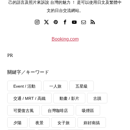
己的語言及照片來訴說 台灣的魅力 ！ 是可以使用日文及繁體中
文的日台交流網站。
Booking.com
PR
關鍵字／キーワード
Event / 活動
一人旅
五星級
交通 / MRT / 高鐵
動畫 / 影片
古蹟
可愛復古風
台灣咖啡店
吸煙區
夕陽
夜景
女子旅
妳好南搞