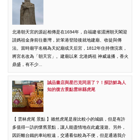
北港朝天宮的源起相傳是在1694年，自福建省湄洲朝天閣迎
請媽祖金身前往臺灣，於笨港登陸後就地建廟、收徒與傳
法。當時廟宇名稱為天妃廟或天后宮，1812年住持僧浣衷，
將宮名改為「朝天宮」。建廟以來 北港媽祖 神威遠播，香火
鼎盛，有不少...
誠品書店與星巴克同居了？！探訪鮮為人
知的復古景點雲林縣虎尾
【 雲林虎尾 景點 】雖然虎尾是座比較小的城鎮，但是有許
多值得一訪的懷舊景點，讓人能盡情地在此處漫遊。另外，
因距離台鐵的車站較遠，交通看似較為不便，但是通過我介