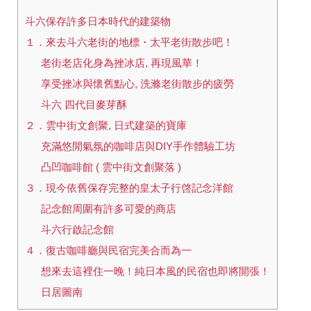
斗六保存許多日本時代的建築物
１．來去斗六老街的地標・太平老街散步吧！
老街老店化身為挫冰店, 再現風華！
享受挫冰與懷舊點心, 洗滌老街散步的疲勞
斗六 四代目麥芽酥
２．雲中街文創聚, 日式建築的寶庫
充滿悠閒氣氛的咖啡店與DIY手作體驗工坊
凸凹咖啡館 ( 雲中街文創聚落 )
３．現今依舊保存完整的皇太子行啓記念洋館
記念館周圍有許多可愛的商店
斗六行啟記念館
４．復古咖啡廳與民宿完美合而為一
想來去這裡住一晚！純日本風的民宿也即將開張！
日居圖南