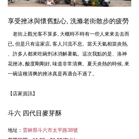
享受挫冰與懷舊點心, 洗滌老街散步的疲勞
老街上觀光客不算多, 大概時不時有一些人來來去去而
已, 但是只有這家店, 客人川流不息。當天天氣相當炎熱,
、許多人都來吃碗剉冰消解暑氣。這次我點的是、洛神
花挫冰, 酸度剛剛好, 味道非常清爽。夏天炎熱的時候, 來
一碗這種清爽的挫冰真是再適合不過了。
【店家資訊】
斗六 四代目麥芽酥
地址：
雲林県斗六市太平路38號