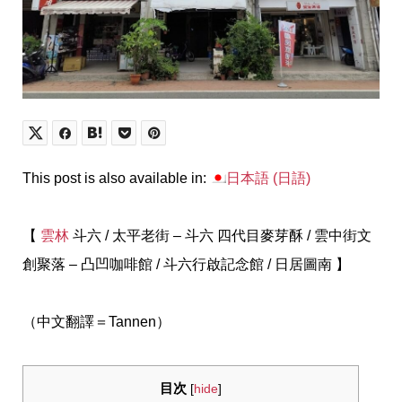
This post is also available in:
日本語
(
日語
)
【
雲林
斗六 / 太平老街 – 斗六 四代目麥芽酥 / 雲中街文
創聚落 – 凸凹咖啡館 / 斗六行啟記念館 / 日居圖南 】
（中文翻譯＝Tannen）
目次
[
hide
]