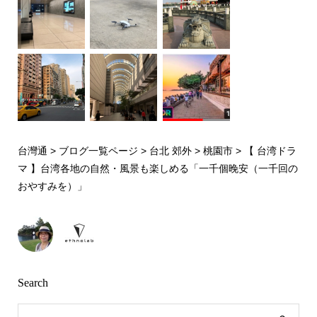
台灣通
>
ブログ一覧ページ
>
台北 郊外
>
桃園市
>
【 台湾ドラ
マ 】台湾各地の自然・風景も楽しめる「一千個晚安（一千回の
おやすみを）」
Search