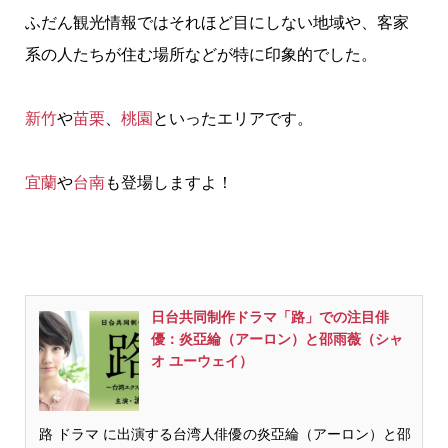
ふだん観光情報ではそれほど目にしない地域や、客家
系の人たちが住む場所などが特に印象的でした。
新竹
や
苗栗
、
桃園
といったエリアです。
宜蘭
や
台南
も登場しますよ！
日台共同制作ドラマ「路」での注目俳
優：炎亞綸（アーロン）と邵雨薇（シャ
オ ユーウェイ）
路 ドラマ に出演する台湾人俳優の炎亞綸（アーロン）と邵