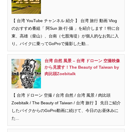
【 台湾 YouTube チャンネル 紹介 】 台湾 旅行 動画 Vlog
のおすすめ番組「 阿Sun 旅‧行‧攝 」を紹介します！特に台
東、高雄（柴山）、台南（七股海堤）が個人的なお気に入
り。バイクに乗ってGoProで撮影した動...
台湾 自然 風景 – 台湾 ドローン 空撮映像
から見渡す！The Beauty of Taiwan by
肉比頭Zoebitalk
【 台湾 ドローン 空撮 / 台湾 自然 / 台湾 風景 / 肉比頭
Zoebitalk / The Beauty of Taiwan / 台湾 旅行 】 先日ご紹介
したバイクからのGoPro動画に続けて、今日のお昼休みに
た...