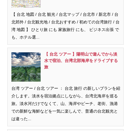
【 台北 地図 / 台北 観光 / 台北マップ / 台北市 / 新北市 / 台
北郊外 / 台北観光地 / 台北おすすめ / 初めての台湾旅行 / 台
湾 地図 】 ひとり旅 にも 家族旅行 にも、 ビジネス出張 で
も、ホテル選...
【 台北 ツアー 】陽明山で遊んでから淡
水で宿泊、台湾北部海岸をドライブする
旅
台湾 ツアー / 台北 ツアー ： 台北 旅行 の新しいプランを紹
介します。淡水を宿泊拠点にしながら、台湾北海岸を巡る
旅。淡水河だけでなくて、山、海岸やビーチ、老街、漁港
での新鮮な海鮮などを一気に楽しんで、普通の台北観光と
は違った...