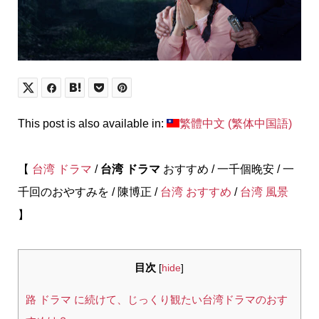
This post is also available in:
繁體中文
(
繁体中国語
)
【
台湾
ドラマ
/
台湾 ドラマ
おすすめ / 一千個晚安 / 一
千回のおやすみを / 陳博正 /
台湾 おすすめ
/
台湾 風景
】
目次
[
hide
]
路 ドラマ に続けて、じっくり観たい台湾ドラマのおす