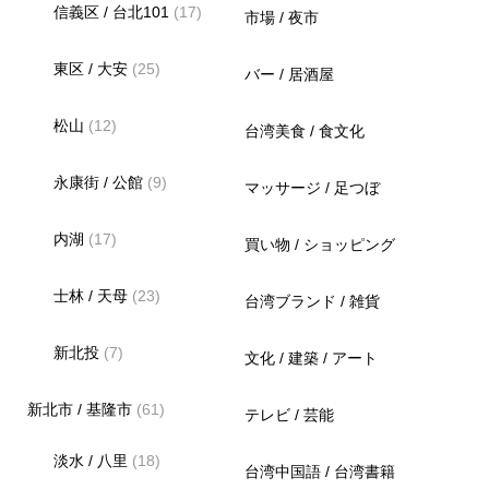
信義区 / 台北101
(17)
市場 / 夜市
東区 / 大安
(25)
バー / 居酒屋
松山
(12)
台湾美食 / 食文化
永康街 / 公館
(9)
マッサージ / 足つぼ
内湖
(17)
買い物 / ショッピング
士林 / 天母
(23)
台湾ブランド / 雑貨
新北投
(7)
文化 / 建築 / アート
新北市 / 基隆市
(61)
テレビ / 芸能
淡水 / 八里
(18)
台湾中国語 / 台湾書籍