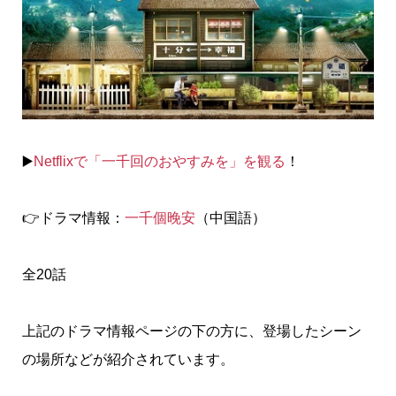
▶️
Netflixで「一千回のおやすみを」を観る
！
👉ドラマ情報：
一千個晚安
（中国語）
全20話
上記のドラマ情報ページの下の方に、登場したシーン
の場所などが紹介されています。