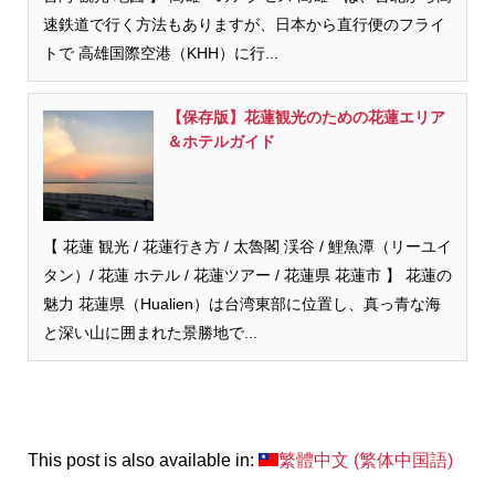
速鉄道で行く方法もありますが、日本から直行便のフライ
トで 高雄国際空港（KHH）に行...
【保存版】花蓮観光のための花蓮エリア
＆ホテルガイド
【 花蓮 観光 / 花蓮行き方 / 太魯閣 渓谷 / 鯉魚潭（リーユイ
タン）/ 花蓮 ホテル / 花蓮ツアー / 花蓮県 花蓮市 】 花蓮の
魅力 花蓮県（Hualien）は台湾東部に位置し、真っ青な海
と深い山に囲まれた景勝地で...
This post is also available in:
繁體中文
(
繁体中国語
)