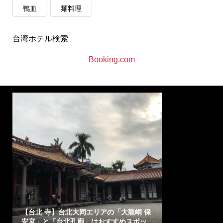
鴨血
麺料理
台湾ホテル検索
Booking.com
【台北 寺】台北大同エリアの「大龍峒 保
安宮」と「台北孔廟」はおすすめスポッ