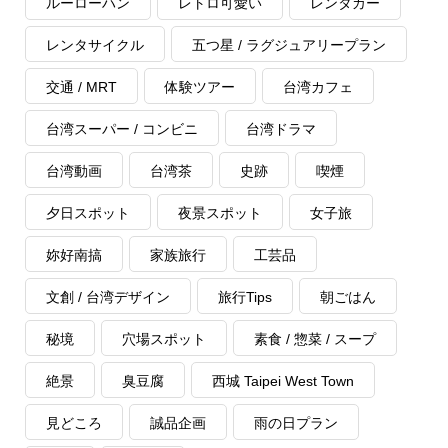
ルーローハン
レトロ可愛い
レンタカー
レンタサイクル
五つ星 / ラグジュアリープラン
交通 / MRT
体験ツアー
台湾カフェ
台湾スーパー / コンビニ
台湾ドラマ
台湾動画
台湾茶
史跡
喫煙
夕日スポット
夜景スポット
女子旅
妳好南搞
家族旅行
工芸品
文創 / 台湾デザイン
旅行Tips
朝ごはん
秘境
穴場スポット
素食 / 惣菜 / スープ
絶景
臭豆腐
西城 Taipei West Town
見どころ
誠品企画
雨の日プラン