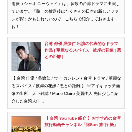
雨薇（シャオ ユーウェイ）は、多数の台湾ドラマに出演し
ています。「路」の放送後はたくさんの日本の新しいファ
ンが探すかもしれないので、こちらで紹介しておきます
ね！...
台湾 俳優 吳慷仁 出演の代表的なドラマ
作品 | 華麗なるスパイス | 彼岸の花嫁 | 悪
との距離 |
【 台湾 俳優 / 吳慷仁 / ウー カンレン / 台湾 ドラマ / 華麗な
るスパイス / 彼岸の花嫁 / 悪との距離 】 ※アイキャッチ画
像の出所：天下雑誌 / Marie Claire 美麗佳人 先日少しご紹
介した台湾人俳...
【 台湾 YouTube 紹介 】おすすめの台湾
旅行動画チャンネル「阿Sun 旅‧行‧攝」