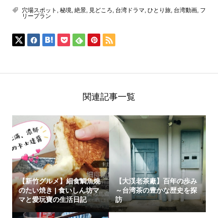
穴場スポット
,
秘境
,
絶景
,
見どころ
,
台湾ドラマ
,
ひとり旅
,
台湾動画
,
フ
リープラン
関連記事一覧
【新竹グルメ】細食鯛魚燒
【大渓老茶廠】百年の歩み
のたい焼き | 食いしん坊マ
～台湾茶の豊かな歴史を探
マと愛玩寶の生活日記
訪