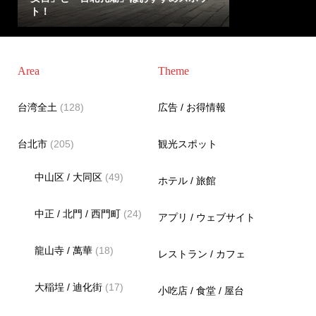
ト！
Area
Theme
台湾全土
(128)
広告 / お得情報
台北市
(205)
観光スポット
中山区 / 大同区
(49)
ホテル / 旅館
中正 / 北門 / 西門町
(24)
アプリ / ウェブサイト
龍山寺 / 萬華
(18)
レストラン / カフェ
大稲埕 / 迪化街
(17)
小吃店 / 食堂 / 屋台