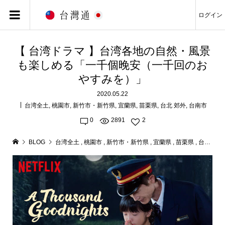
ログイン
【 台湾ドラマ 】台湾各地の自然・風景
も楽しめる「一千個晚安（一千回のお
やすみを）」
2020.05.22
台湾全土
,
桃園市
,
新竹市・新竹県
,
宜蘭県
,
苗栗県
,
台北 郊外
,
台南市
0
2891
2
BLOG
台湾全土
,
桃園市
,
新竹市・新竹県
,
宜蘭県
,
苗栗県
,
台北 郊外