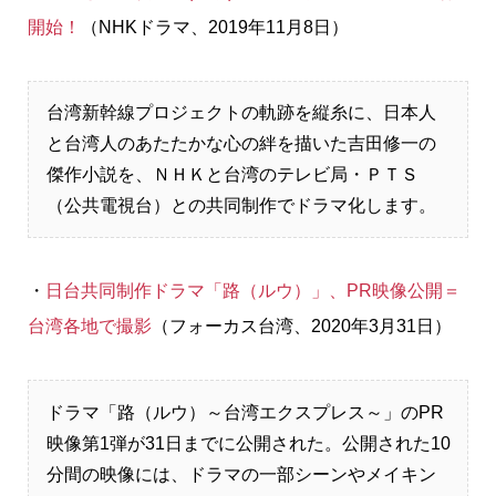
開始！
（NHKドラマ、2019年11月8日）
台湾新幹線プロジェクトの軌跡を縦糸に、日本人
と台湾人のあたたかな心の絆を描いた吉田修一の
傑作小説を、ＮＨＫと台湾のテレビ局・ＰＴＳ
（公共電視台）との共同制作でドラマ化します。
・
日台共同制作ドラマ「路（ルウ）」、PR映像公開＝
台湾各地で撮影
（フォーカス台湾、2020年3月31日）
ドラマ「路（ルウ）～台湾エクスプレス～」のPR
映像第1弾が31日までに公開された。公開された10
分間の映像には、ドラマの一部シーンやメイキン