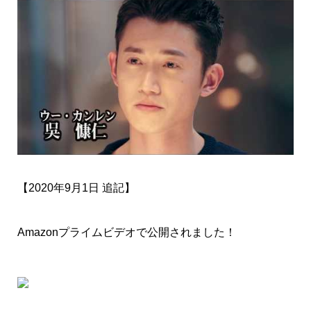
【2020年9月1日 追記】
Amazonプライムビデオで公開されました！