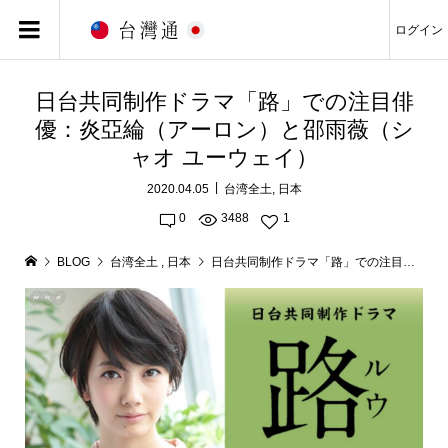
ログイン
日台共同制作ドラマ「路」での注目俳
優：炎亞綸（アーロン）と邵雨薇（シ
ャオ ユーウェイ）
2020.04.05
台湾全土
,
日本
0
3488
1
BLOG
台湾全土
,
日本
日台共同制作ドラマ「路」での注目俳優：炎亞綸（アーロン）と邵雨薇（シャオ ユーウェイ）