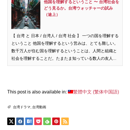
他国を理解するということ 〜 台湾社会を
どう見るか。台湾ウォッチャーの試み
（途上）
【 台湾 と 日本 / 台湾人 / 台湾 社会 】 一つの国を理解する
ということ 他国を理解するという営みは、とても難しい。
数千万人が住む国を理解するということは、人間と組織と
社会を理解することだ。たまたま知っている数人の友人...
This post is also available in:
繁體中文
(
繁体中国語
)
台湾ドラマ
,
台湾動画