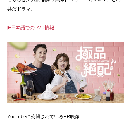
共演ドラマ。
▶️日本語でのDVD情報
YouTubeに公開されているPR映像