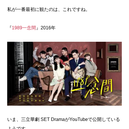
私が一番最初に観たのは、これですね。
『
1989一念間
』2016年
いま、三立華劇 SET DramaがYouTubeで公開している
ようです。