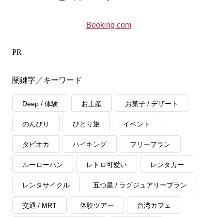
Booking.com
PR
關鍵字／キーワード
Deep / 体験
お土産
お菓子 / デザート
のんびり
ひとり旅
イベント
タピオカ
ハイキング
フリープラン
ルーローハン
レトロ可愛い
レンタカー
レンタサイクル
五つ星 / ラグジュアリープラン
交通 / MRT
体験ツアー
台湾カフェ