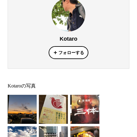
Kotaro
フォローする
Kotaroの写真