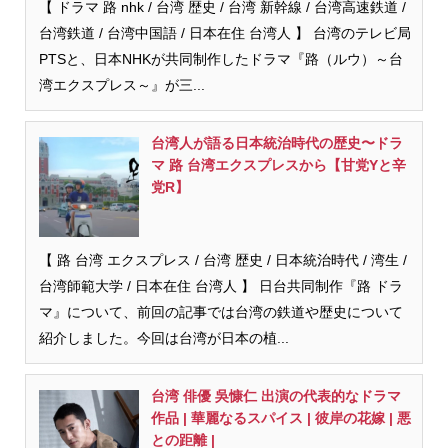
【 ドラマ 路 nhk / 台湾 歴史 / 台湾 新幹線 / 台湾高速鉄道 /
台湾鉄道 / 台湾中国語 / 日本在住 台湾人 】 台湾のテレビ局
PTSと、日本NHKが共同制作したドラマ『路（ルウ）～台
湾エクスプレス～』が三...
台湾人が語る日本統治時代の歴史〜ドラ
マ 路 台湾エクスプレスから【甘党Yと辛
党R】
【 路 台湾 エクスプレス / 台湾 歴史 / 日本統治時代 / 湾生 /
台湾師範大学 / 日本在住 台湾人 】 日台共同制作『路 ドラ
マ』について、前回の記事では台湾の鉄道や歴史について
紹介しました。今回は台湾が日本の植...
台湾 俳優 吳慷仁 出演の代表的なドラマ
作品 | 華麗なるスパイス | 彼岸の花嫁 | 悪
との距離 |