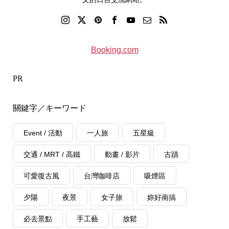
Booking.com
PR
關鍵字／キーワード
Event / 活動
一人旅
五星級
交通 / MRT / 高鐵
動畫 / 影片
古蹟
可愛復古風
台灣咖啡店
吸煙區
夕陽
夜景
女子旅
妳好南搞
必去景點
手工藝
放鬆