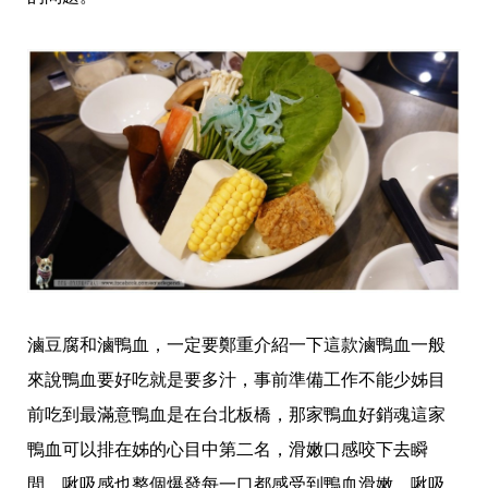
滷豆腐和滷鴨血，一定要鄭重介紹一下這款滷鴨血一般
來說鴨血要好吃就是要多汁，事前準備工作不能少姊目
前吃到最滿意鴨血是在台北板橋，那家鴨血好銷魂這家
鴨血可以排在姊的心目中第二名，滑嫩口感咬下去瞬
間，啾吸感也整個爆發每一口都感受到鴨血滑嫩，啾吸