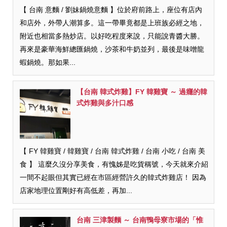
【 台南 意麵 / 劉妹鍋燒意麵 】位於府前路上，座位有店內
和店外，外帶人潮算多。這一帶畢竟都是上班族必經之地，
附近也相當多熱炒店。以好吃程度來說，只能說青醬大勝。
再來是豪華海鮮總匯鍋燒，沙茶和牛奶並列，最後是味噌龍
蝦鍋燒。那如果...
【台南 韓式炸雞】FY 韓雞寶 ～ 過癮的韓
式炸雞與多汁口感
【 FY 韓雞寶 / 韓雞寶 / 台南 韓式炸雞 / 台南 小吃 / 台南 美
食 】 這麼久沒分享美食，有愧姊是吃貨稱號，今天就來介紹
一間不起眼但其實已經在市區經營許久的韓式炸雞店！ 因為
店家地理位置剛好有高低差，再加...
台南 三津製麵 ～ 台南鴨母寮市場的「惟