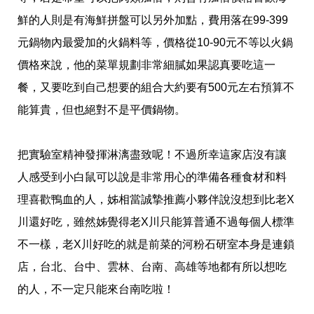
鮮的人則是有海鮮拼盤可以另外加點，費用落在99-399
元鍋物內最愛加的火鍋料等，價格從10-90元不等以火鍋
價格來說，他的菜單規劃非常細膩如果認真要吃這一
餐，又要吃到自己想要的組合大約要有500元左右預算不
能算貴，但也絕對不是平價鍋物。
把實驗室精神發揮淋漓盡致呢！不過所幸這家店沒有讓
人感受到小白鼠可以說是非常用心的準備各種食材和料
理喜歡鴨血的人，姊相當誠摯推薦小夥伴說沒想到比老X
川還好吃，雖然姊覺得老X川只能算普通不過每個人標準
不一樣，老X川好吃的就是前菜的河粉石研室本身是連鎖
店，台北、台中、雲林、台南、高雄等地都有所以想吃
的人，不一定只能來台南吃啦！