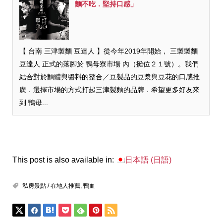
麵不吃．堅持口感」
【 台南 三津製麵 豆達人 】從今年2019年開始， 三製製麵
豆達人 正式的落腳於 鴨母寮市場 內（攤位２１號）。我們
結合對於麵體與醬料的整合／豆製品的豆漿與豆花的口感推
廣．選擇市場的方式打起三津製麵的品牌．希望更多好友來
到 鴨母...
This post is also available in:
日本語
(
日語
)
私房景點 / 在地人推薦
,
鴨血