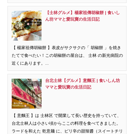
【士林グルメ】楊家祖傳胡椒餅 | 食いし
ん坊ママと愛玩寶の生活日記
【 楊家祖傳胡椒餅 】表皮がサクサクの「 胡椒餅 」を焼き
たてで食べたい！この胡椒餅の屋台は、 士林 の新光病院の
近くにあります。...
台北士林【グルメ】意麵王 | 食いしん坊
ママと愛玩寶の生活日記
【 意麵王 】は 士林区 で開業して長い歴史を持っていて、
台北士林人は小さい頃からここの料理を食べてきました。
ラードを和えた 乾意麺 に、ピリ辛の甜辣醬（スイートチリ