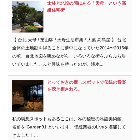
士林と北投の間にある「天母」という高
級住宅街
【 台北 天母 / 芝山駅 / 天母生活市集 / 大葉 高島屋 】 台北
全体の土地勘を得ることに夢中になっていた2014〜2015年
の頃、台北地図を眺めながら、いろいろな街をぷらぷら歩
いていました。ふと興味を持ったのが、淡水...
とっておきの癒しスポットで伝統の音楽
を聴き癒される。
私の瞑想スポットもあるここは、私の秘密の私設美術館。
名前を Garden91 といいます。伝統楽器のLiveを堪能して
きました！...