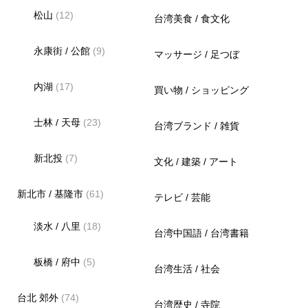
松山
(12)
台湾美食 / 食文化
永康街 / 公館
(9)
マッサージ / 足つぼ
内湖
(17)
買い物 / ショッピング
士林 / 天母
(23)
台湾ブランド / 雑貨
新北投
(7)
文化 / 建築 / アート
新北市 / 基隆市
(61)
テレビ / 芸能
淡水 / 八里
(18)
台湾中国語 / 台湾書籍
板橋 / 府中
(5)
台湾生活 / 社会
台北 郊外
(74)
台湾歴史 / 寺院