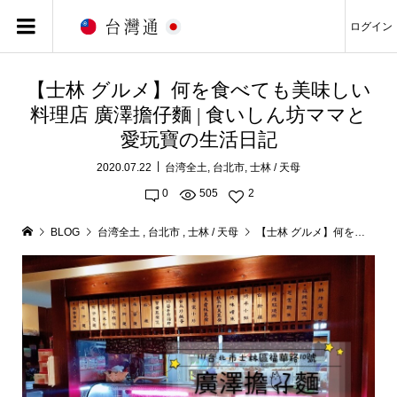
ログイン
【士林 グルメ】何を食べても美味しい
料理店 廣澤擔仔麵 | 食いしん坊ママと
愛玩寶の生活日記
2020.07.22
台湾全土
,
台北市
,
士林 / 天母
0
505
2
BLOG
台湾全土
,
台北市
,
士林 / 天母
【士林 グルメ】何を食べても美味しい料理店 廣澤擔仔麵 | 食いしん坊ママと愛玩寶の生活日記