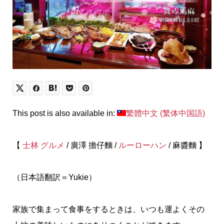
This post is also available in:
繁體中文
(
繁体中国語
)
【
士林 グルメ
/ 廣澤 擔仔麵 /
ルーローハン
/ 麻醬麵 】
（日本語翻訳＝Yukie）
家族で集まって食事をするときは、いつも運よくその