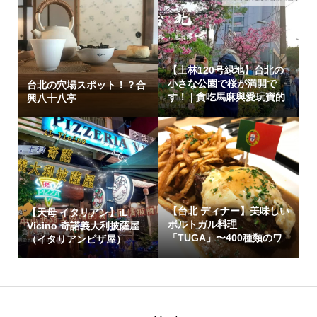
【士林120号緑地】台北の
小さな公園で桜が満開で
台北の穴場スポット！？合
す！ | 貪吃馬麻與愛玩寶的
興八十八亭
生活日記
【台北 ディナー】美味しい
【天母 イタリアン】iL
ポルトガル料理
Vicino 奇諾義大利披薩屋
「TUGA」〜400種類のワ
（イタリアンピザ屋）
インが楽しめます