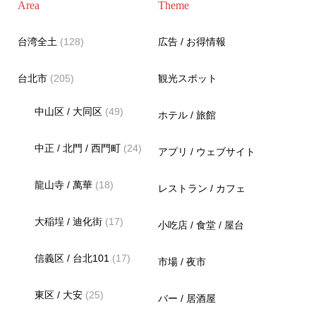
Area
Theme
台湾全土
(128)
広告 / お得情報
台北市
(205)
観光スポット
中山区 / 大同区
(49)
ホテル / 旅館
中正 / 北門 / 西門町
(24)
アプリ / ウェブサイト
龍山寺 / 萬華
(18)
レストラン / カフェ
大稲埕 / 迪化街
(17)
小吃店 / 食堂 / 屋台
信義区 / 台北101
(17)
市場 / 夜市
東区 / 大安
(25)
バー / 居酒屋