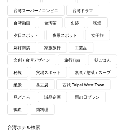
台湾スーパー / コンビニ
台湾ドラマ
台湾動画
台湾茶
史跡
喫煙
夕日スポット
夜景スポット
女子旅
妳好南搞
家族旅行
工芸品
文創 / 台湾デザイン
旅行Tips
朝ごはん
秘境
穴場スポット
素食 / 惣菜 / スープ
絶景
臭豆腐
西城 Taipei West Town
見どころ
誠品企画
雨の日プラン
鴨血
麺料理
台湾ホテル検索