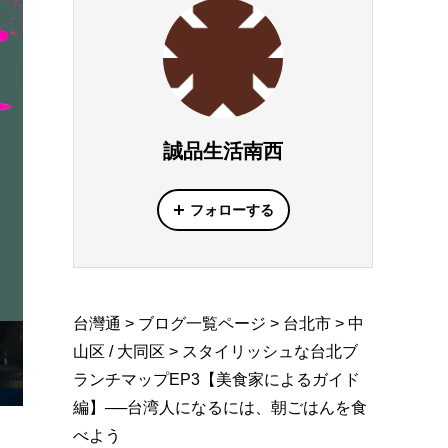
誠品生活南西
フォローする
台灣通
>
ブログ一覧ページ
>
台北市
>
中
山区 / 大同区
>
スタイリッシュな台北ブ
ランチマップEP3【美食家によるガイド
編】──台湾人になるには、朝ごはんを食
べよう