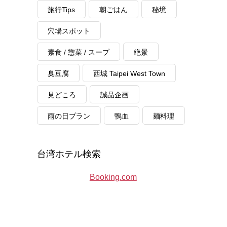
旅行Tips
朝ごはん
秘境
穴場スポット
素食 / 惣菜 / スープ
絶景
臭豆腐
西城 Taipei West Town
見どころ
誠品企画
雨の日プラン
鴨血
麺料理
台湾ホテル検索
Booking.com