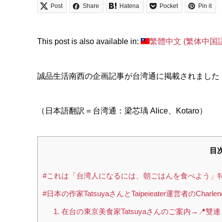
Post
Share
Hatena
Pocket
Pin it
This post is also available in:
繁體中文
(
繁体中国
誠品生活南西の企画記事が台湾通に掲載されました 
（日本語翻訳＝台湾通：梁芯瑀 Alice、Kotaro）
目
#これは「台湾人になるには、朝ごはんを食べよう」
#日本の作家TatsuyaさんとTaipeieater運営者の
1. 在台の東京美食家Tatsuyaさんのご案内→📍雙連 Tokyo Foo