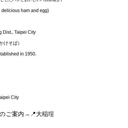
 delicious ham and egg)
Dist., Taipei City
華かけそば）
ablished in 1950.
aipei City
neのご案内→📍大稲埕