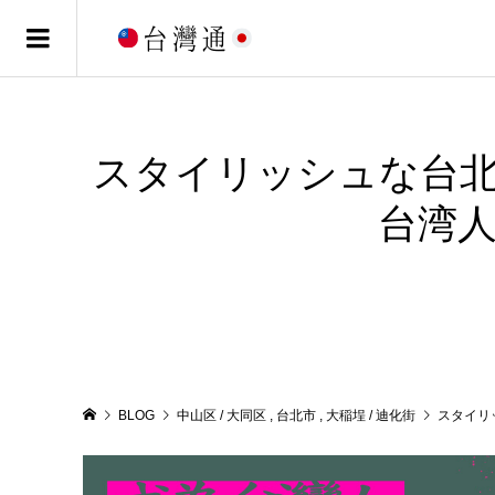
スタイリッシュな台北
台湾
BLOG
中山区 / 大同区
,
台北市
,
大稲埕 / 迪化街
スタイリ