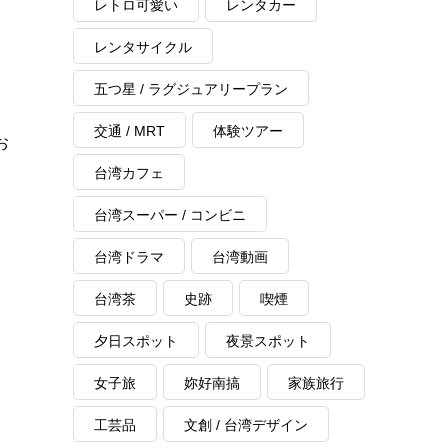
レトロ可愛い
レンタカー
レンタサイクル
五つ星 / ラグジュアリープラン
交通 / MRT
体験ツアー
お
台湾カフェ
台湾スーパー / コンビニ
台湾ドラマ
台湾動画
台湾茶
史跡
喫煙
夕日スポット
夜景スポット
女子旅
妳好南搞
家族旅行
工芸品
文創 / 台湾デザイン