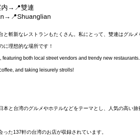
案内→📍雙連
wan→📍Shuanglian
台と斬新なレストランもたくさん。私にとって、雙連はグルメ
のに理想的な場所です！
, featuring both local street vendors and trendy new restaurants. 
ffee, and taking leisurely strolls!
日本と台湾のグルメやホテルなどをテーマとし、人気の高い旅
会った137軒の台湾のお店が収録されています。