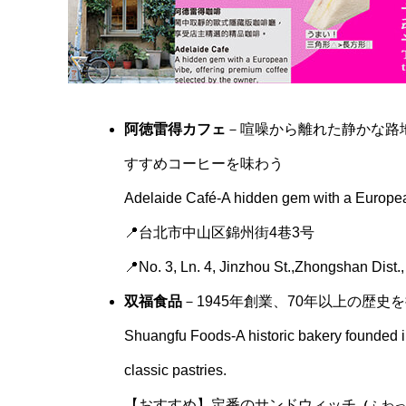
阿徳雷得カフェ
－喧噪から離れた静かな路
すすめコーヒーを味わう
Adelaide Café-A hidden gem with a European
📍台北市中山区錦州街4巷3号
📍No. 3, Ln. 4, Jinzhou St.,Zhongshan Dist.,
双福食品
－1945年創業、70年以上の歴史
Shuangfu Foods-A historic bakery founded in
classic pastries.
【おすすめ】定番のサンドウィッチ
（
ふわ