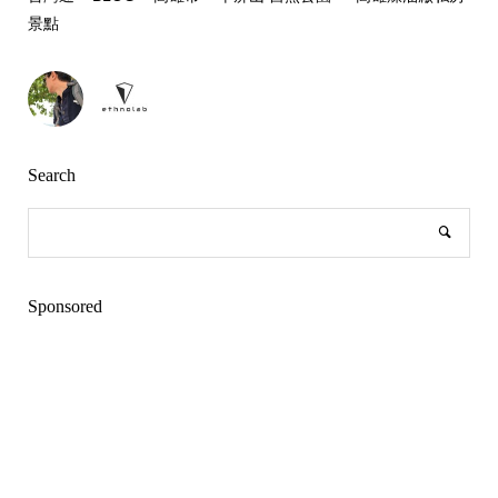
景點
Search
Sponsored