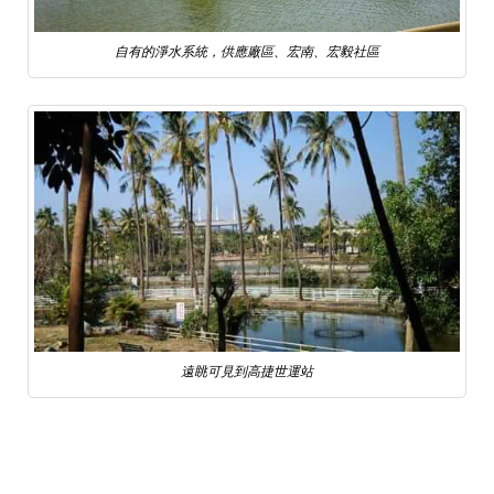
自有的淨水系統，供應廠區、宏南、宏毅社區
遠眺可見到高捷世運站