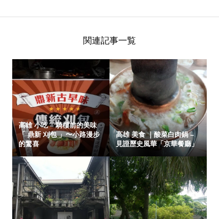
関連記事一覧
高雄 小吃 – 騎樓前的美味
「 鼎新 刈包 」〜小路漫步
高雄 美食 ｜酸菜白肉鍋 –
的驚喜
見證歷史風華「京華餐廳」