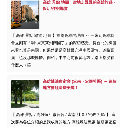
高雄 景點 地圖｜當地走透透的高雄旅遊・
飯店/住宿導覽
【 高雄 景點 導覽 地圖 】推薦高雄的理由 ～ 一來到高雄就
會立刻有「啊~果真來到南國了」的深切感受。從台北的緯度
來看也算是南國，但果然還是高雄最充滿南國風情。道路寬
廣，也沒那麼擁擠。例如，中午之前很多地方，路上都沒有
什麼人（笑...
高雄煉油廠宿舍 (宏南・宏毅社區) ～ 這個
地方曾經這麼美麗！
【 高雄 景點 / 高雄煉油廠宿舍 / 宏南 社區 / 宏毅 社區 】 這
次要為各位介紹的是我成長的地方 高雄煉油總廠 後勁廠區宿