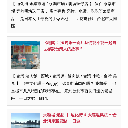
【 迪化街 永樂市場 / 永樂市場 / 明坊珠仔店 】 位在 永樂市
場 旁的明坊珠仔店， 店內專售 亮片、水鑽、珠珠等萬樣商
品， 是日本女生最愛的手做天地。 明坊珠仔店 台北市大同
區...
《老闆！ 滷肉飯一碗》我們能不能一起向
世界說台灣人的故事？
【 台灣 滷肉飯 / 西城 / 台灣燙 / 滷肉飯 / 台灣 小吃 / 台灣 美
食 】 （中文翻譯＝Peggy） 你喜歡滷肉飯嗎？ 我超愛！ 那
是極平凡又特殊的獨特存在。 來到台北市西側河邊的老城
區，一日之始，開門...
大稻埕 景點 ｜ 迪化街 & 大稻埕碼頭 〜台
北河岸新景點 一日遊