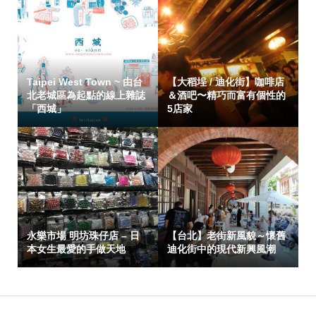
Taipei West Town ~ 由台
【大稻埕 / 迪化街】咖啡店
北老城區為起點的線上雜誌
＆酒吧〜精巧而富有個性的
「西城」
5店家
永樂市場 明坊珠仔店 – 日
【台北】老街新風貌～懷舊
本女生最愛的手做天地
迪化街中的現代新興風潮