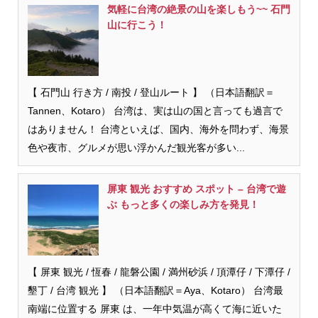
気軽に台湾の絶景の山を楽しもう~~ 石門
山に行こう！
【 石門山 行き方 / 南投 / 登山ルート 】 （日本語翻訳＝
Tannen、Kotaro） 台湾は、実は山の国と言っても過言で
はありません！ 台湾といえば、国内、海外を問わず、海景
色や夜市、グルメが思い浮かんだ観光客が多い...
屏東 観光 おすすめ スポット – 台湾で遊
ぶ もっと多くの楽しみ方を発見！
【 屏東 観光 / 恆春 / 龍磐公園 / 満州砂浜 / 頂潭仔 / 下潭仔 /
墾丁 / 台湾 観光 】 （日本語翻訳＝Aya、Kotaro） 台湾最
南端に位置する 屏東 は、一年中気温が高くて海に近いた