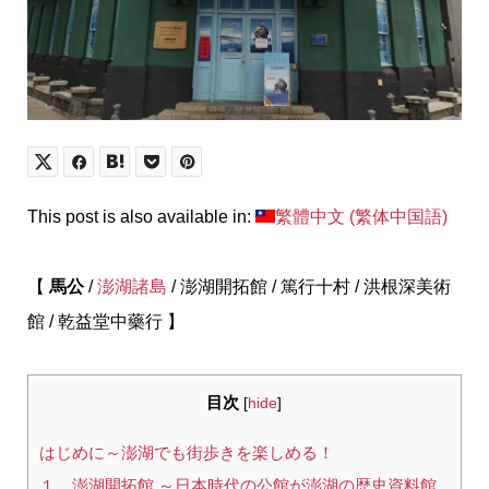
This post is also available in:
繁體中文
(
繁体中国語
)
【
馬公
/
澎湖諸島
/ 澎湖開拓館 / 篤行十村 / 洪根深美術
館 / 乾益堂中藥行 】
目次
[
hide
]
はじめに～澎湖でも街歩きを楽しめる！
１．澎湖開拓館 ～日本時代の公館が澎湖の歴史資料館