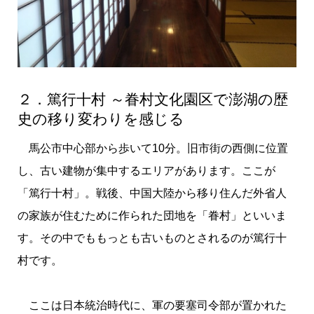
２．篤行十村 ～眷村文化園区で澎湖の歴
史の移り変わりを感じる
馬公市中心部から歩いて10分。旧市街の西側に位置
し、古い建物が集中するエリアがあります。ここが
「篤行十村」。戦後、中国大陸から移り住んだ外省人
の家族が住むために作られた団地を「眷村」といいま
す。その中でももっとも古いものとされるのが篤行十
村です。
ここは日本統治時代に、軍の要塞司令部が置かれた