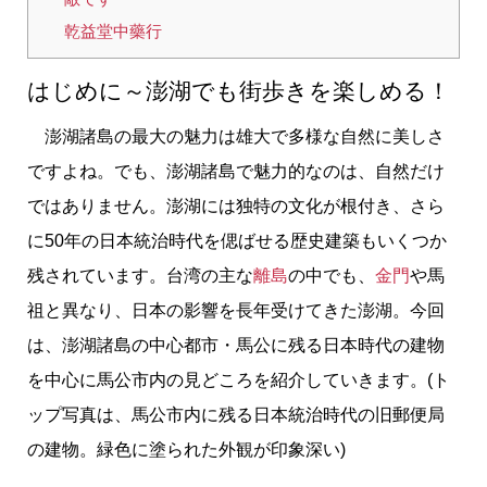
乾益堂中藥行
はじめに～澎湖でも街歩きを楽しめる！
澎湖諸島の最大の魅力は雄大で多様な自然に美しさ
ですよね。でも、澎湖諸島で魅力的なのは、自然だけ
ではありません。澎湖には独特の文化が根付き、さら
に50年の日本統治時代を偲ばせる歴史建築もいくつか
残されています。台湾の主な
離島
の中でも、
金門
や馬
祖と異なり、日本の影響を長年受けてきた澎湖。今回
は、澎湖諸島の中心都市・馬公に残る日本時代の建物
を中心に馬公市内の見どころを紹介していきます。(ト
ップ写真は、馬公市内に残る日本統治時代の旧郵便局
の建物。緑色に塗られた外観が印象深い)