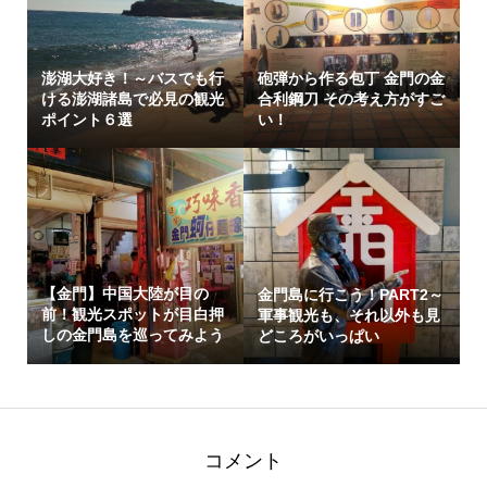
澎湖大好き！～バスでも行
砲弾から作る包丁 金門の金
ける澎湖諸島で必見の観光
合利鋼刀 その考え方がすご
ポイント６選
い！
【金門】中国大陸が目の
金門島に行こう！PART2～
前！観光スポットが目白押
軍事観光も、それ以外も見
しの金門島を巡ってみよう
どころがいっぱい
～アク...
コメント