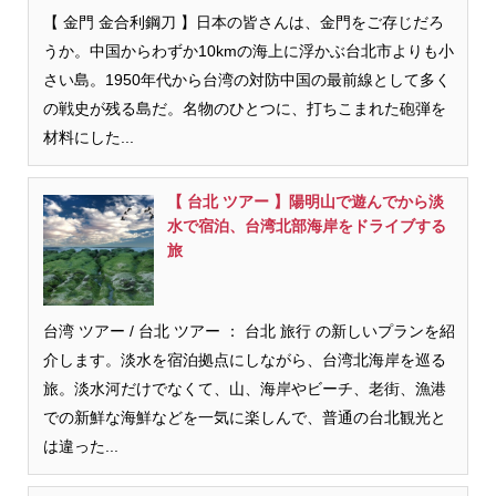
【 金門 金合利鋼刀 】日本の皆さんは、金門をご存じだろ
うか。中国からわずか10kmの海上に浮かぶ台北市よりも小
さい島。1950年代から台湾の対防中国の最前線として多く
の戦史が残る島だ。名物のひとつに、打ちこまれた砲弾を
材料にした...
【 台北 ツアー 】陽明山で遊んでから淡
水で宿泊、台湾北部海岸をドライブする
旅
台湾 ツアー / 台北 ツアー ： 台北 旅行 の新しいプランを紹
介します。淡水を宿泊拠点にしながら、台湾北海岸を巡る
旅。淡水河だけでなくて、山、海岸やビーチ、老街、漁港
での新鮮な海鮮などを一気に楽しんで、普通の台北観光と
は違った...