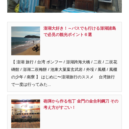
澎湖大好き！～バスでも行ける澎湖諸島
で必見の観光ポイント６選
【 澎湖 旅行 / 台湾 ポンフー / 澎湖跨海大橋 / 二崁 / 二崁花
磚館 / 澎湖二崁梅餅 / 池東大菓葉玄武岩 / 外垵 / 風櫃 / 風櫃
の少年 / 南寮 】 はじめに〜澎湖旅行のススメ 台湾旅行
で一度は行ってみた...
砲弾から作る包丁 金門の金合利鋼刀 その
考え方がすごい！