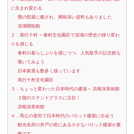
に生まれ変わる
畳の部屋に癒され、興味深い資料もありました
澎湖開拓館
２．篤行十村 ～眷村文化園区で澎湖の歴史の移り変わ
りを感じる
眷村の暮らしぶりを感じつつ、人気歌手の記念館も
覗いてみよう
日本家屋も数多く残っています
篤行十村文化園区
３．ちょっと変わった日本時代の建築～ 洪根深美術館
２階のステンドグラスに注目！
洪根深美術館
４．馬公の老街で日本時代のバロック建築に出会う
観光名所の井戸の前にある小さなバロック建築が素
敵です