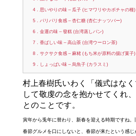
4．思いやりの味 – 瓜子 (ヒマワリやカボチャの種)
5．パリパリ食感 – 杏仁糖 (杏仁ナッツバー)
6．金運の味 – 發糕 (台湾蒸しパン)
7．香ばしい味 – 高山茶 (台湾ウーロン茶)
8．サクサク食感 – 麻粩 (もち米が原料の揚げ菓子)
9．しょっぱい味 – 烏魚子 (カラスミ)
村上春樹氏いわく「儀式はなく
して敬虔の念を抱かせてくれ
とのことです。
寅年から兎年に替わり、新春を迎える時期ですね。
春節グルメを口にしないと、春節が来たという感じ