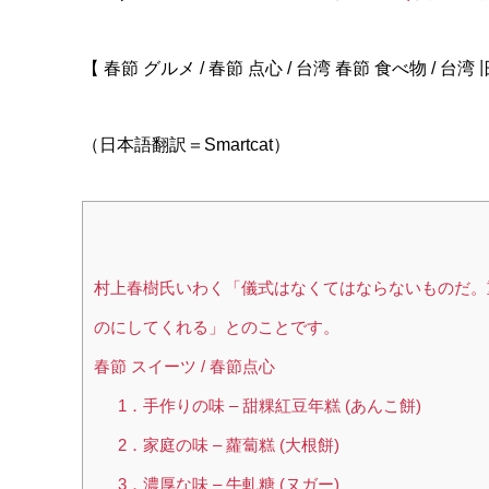
【 春節 グルメ / 春節 点心 / 台湾 春節 食べ物 / 台湾 
（日本語翻訳＝Smartcat）
村上春樹氏いわく「儀式はなくてはならないものだ。
のにしてくれる」とのことです。
春節 スイーツ / 春節点心
1．手作りの味 – 甜粿紅豆年糕 (あんこ餅)
2．家庭の味 – 蘿蔔糕 (大根餅)
3．濃厚な味 – 牛軋糖 (ヌガー)