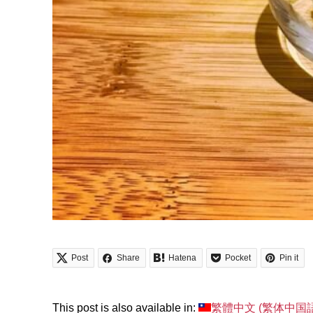
Post
Share
Hatena
Pocket
Pin it
This post is also available in:
繁體中文
(
繁体中国