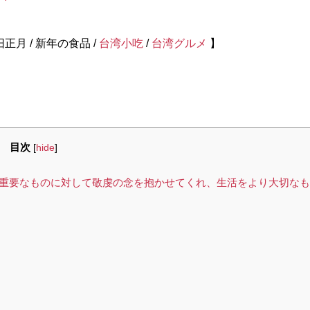
旧正月 / 新年の食品 /
台湾小吃
/
台湾グルメ
】
目次
[
hide
]
重要なものに対して敬虔の念を抱かせてくれ、生活をより大切なも