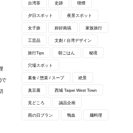
台湾茶
史跡
喫煙
夕日スポット
夜景スポット
女子旅
妳好南搞
家族旅行
工芸品
文創 / 台湾デザイン
旅行Tips
朝ごはん
秘境
穴場スポット
理
素食 / 惣菜 / スープ
絶景
)で
臭豆腐
西城 Taipei West Town
切
見どころ
誠品企画
雨の日プラン
鴨血
麺料理