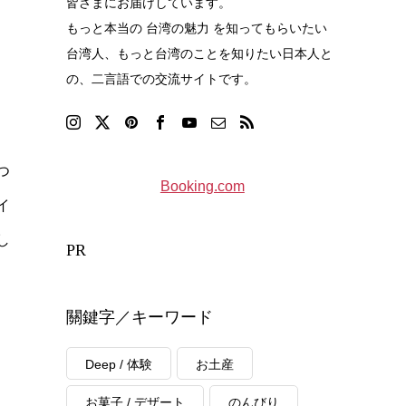
皆さまにお届けしています。
もっと本当の 台湾の魅力 を知ってもらいたい
台湾人、もっと台湾のことを知りたい日本人と
の、二言語での交流サイトです。
つ
Booking.com
イ
し
PR
關鍵字／キーワード
Deep / 体験
お土産
お菓子 / デザート
のんびり