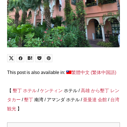
This post is also available in:
繁體中文
(
繁体中国語
)
【
墾丁
ホテル
/
ケンティン
ホテル /
高雄 から墾丁 レン
タカー
/
墾丁
南湾 / アマンダ ホテル /
亜曼達 会館
/
台湾
観光
】