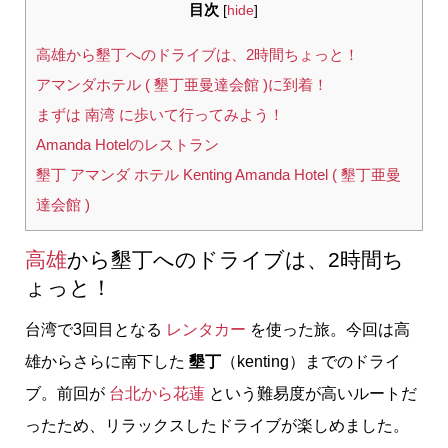
目次
[
hide
]
高雄から墾丁へのドライブは、2時間ちょっと！
アマンダホテル ( 墾丁亜曼達会館 )に到着！
まずは 南湾 に歩いて行ってみよう！
Amanda Hotelのレストラン
墾丁 アマンダ ホテル Kenting Amanda Hotel ( 墾丁亜曼
達会館 )
高雄
から墾丁へのドライブは、2時間ち
ょっと！
台湾で3回目となる
レンタカー
を使った旅。今回は高
雄からさらに南下した
墾丁
（kenting）までのドライ
ブ。前回が
台北から花蓮
という難易度が高いルートだ
ったため、リラックスしたドライブが楽しめました。