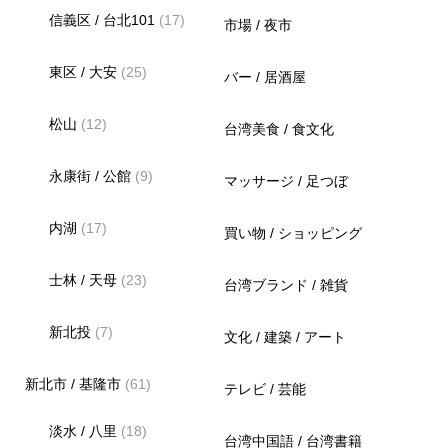
信義区 / 台北101
(17)
市場 / 夜市
東区 / 大安
(25)
バー / 居酒屋
松山
(12)
台湾美食 / 食文化
永康街 / 公館
(9)
マッサージ / 足つぼ
内湖
(17)
買い物 / ショッピング
士林 / 天母
(23)
台湾ブランド / 雑貨
新北投
(7)
文化 / 建築 / アート
新北市 / 基隆市
(61)
テレビ / 芸能
淡水 / 八里
(18)
台湾中国語 / 台湾書籍