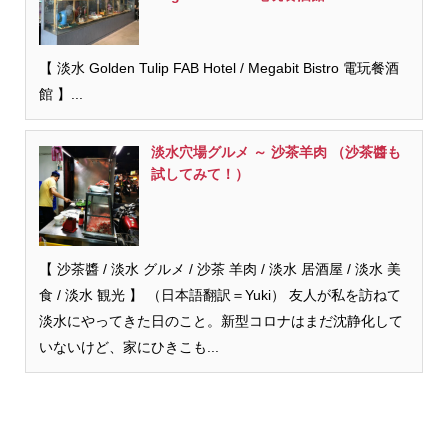
【 淡水 Golden Tulip FAB Hotel / Megabit Bistro 電玩餐酒
館 】...
淡水穴場グルメ ～ 沙茶羊肉 （沙茶醬も
試してみて！）
【 沙茶醬 / 淡水 グルメ / 沙茶 羊肉 / 淡水 居酒屋 / 淡水 美
食 / 淡水 観光 】 （日本語翻訳＝Yuki） 友人が私を訪ねて
淡水にやってきた日のこと。新型コロナはまだ沈静化して
いないけど、家にひきこも...