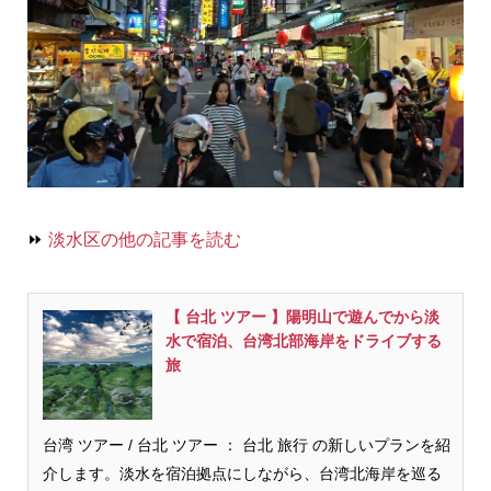
⏩
淡水区の他の記事を読む
【 台北 ツアー 】陽明山で遊んでから淡
水で宿泊、台湾北部海岸をドライブする
旅
台湾 ツアー / 台北 ツアー ： 台北 旅行 の新しいプランを紹
介します。淡水を宿泊拠点にしながら、台湾北海岸を巡る