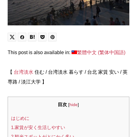
This post is also available in:
繁體中文
(
繁体中国語
)
【
台湾淡水
住む / 台湾淡水 暮らす / 台北 家賃 安い / 英
専路 / 淡江大学 】
目次
[
hide
]
はじめに
1.家賃が安く生活しやすい
2.観光スポットがとにかく多い