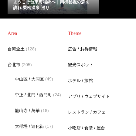
ようこそ台東海端郷へ｜南橫秘境の森を
訪れ 栗松温泉 巡り
Area
Theme
台湾全土
(128)
広告 / お得情報
台北市
(205)
観光スポット
中山区 / 大同区
(49)
ホテル / 旅館
中正 / 北門 / 西門町
(24)
アプリ / ウェブサイト
龍山寺 / 萬華
(18)
レストラン / カフェ
大稲埕 / 迪化街
(17)
小吃店 / 食堂 / 屋台