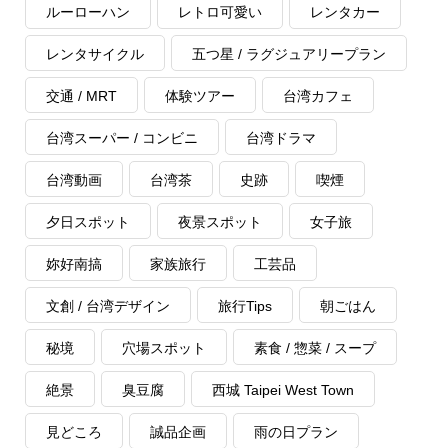
ルーローハン
レトロ可愛い
レンタカー
レンタサイクル
五つ星 / ラグジュアリープラン
交通 / MRT
体験ツアー
台湾カフェ
台湾スーパー / コンビニ
台湾ドラマ
台湾動画
台湾茶
史跡
喫煙
夕日スポット
夜景スポット
女子旅
妳好南搞
家族旅行
工芸品
文創 / 台湾デザイン
旅行Tips
朝ごはん
秘境
穴場スポット
素食 / 惣菜 / スープ
絶景
臭豆腐
西城 Taipei West Town
見どころ
誠品企画
雨の日プラン