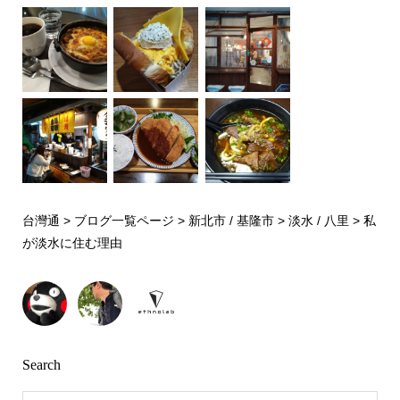
台灣通
>
ブログ一覧ページ
>
新北市 / 基隆市
>
淡水 / 八里
>
私
が淡水に住む理由
Search