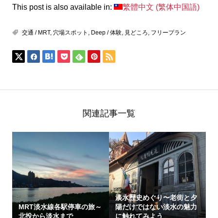
This post is also available in:
繁體中文
(
繁体中国語
)
交通 / MRT
,
穴場スポット
,
Deep / 体験
,
見どころ
,
フリープラン
関連記事一覧
淡水歴史めぐり〜老街と夕
MRT淡水線各駅停車の旅～
陽だけではない淡水の魅力
北投から淡水まで
に触れてみよう