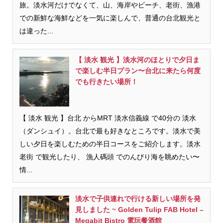
旅。淡水河だけでなくて、山、海岸やビーチ、老街、漁港
での新鮮な海鮮などを一気に楽しんで、普通の台北観光と
は違った...
【 淡水 観光 】淡水河のほとりで夕日ま
で楽しむ半日プラン〜台北に来たら何度
でも行きたい場所！
【 淡水 観光 】台北 からMRT 淡水信義線 で40分の 淡水
（ダンシュイ）。台北で最も好きなところです。淡水で美
しい夕日を楽しむための半日コースをご紹介します。淡水
老街 で観光したり、 漁人碼頭 でのんびり海を眺めたい〜
情...
淡水で子供連れで行ける新しい場所を発
見しました ~ Golden Tulip FAB Hotel –
Megabit Bistro 電玩餐酒館