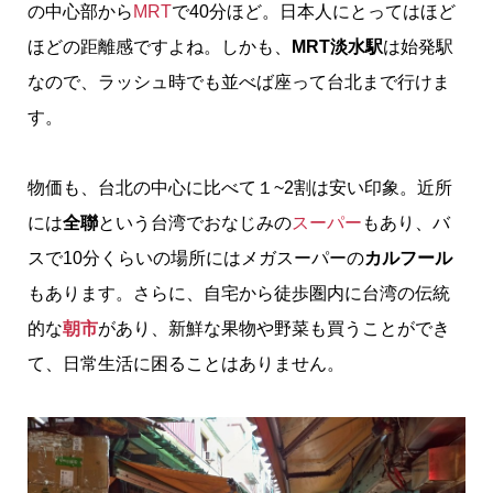
の中心部から
MRT
で40分ほど。日本人にとってはほど
ほどの距離感ですよね。しかも、
MRT淡水駅
は始発駅
なので、ラッシュ時でも並べば座って台北まで行けま
す。
物価も、台北の中心に比べて１~2割は安い印象。近所
には
全聯
という台湾でおなじみの
スーパー
もあり、バ
スで10分くらいの場所にはメガスーパーの
カルフール
もあります。さらに、自宅から徒歩圏内に台湾の伝統
的な
朝市
があり、新鮮な果物や野菜も買うことができ
て、日常生活に困ることはありません。