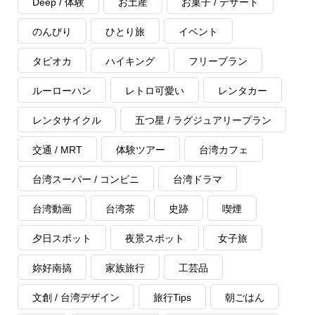
Deep / 体験
お土産
お菓子 / デザート
のんびり
ひとり旅
イベント
タピオカ
ハイキング
フリープラン
ルーローハン
レトロ可愛い
レンタカー
レンタサイクル
五つ星 / ラグジュアリープラン
交通 / MRT
体験ツアー
台湾カフェ
台湾スーパー / コンビニ
台湾ドラマ
台湾動画
台湾茶
史跡
喫煙
夕日スポット
夜景スポット
女子旅
妳好南搞
家族旅行
工芸品
文創 / 台湾デザイン
旅行Tips
朝ごはん