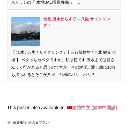
ストランの「 水灣BALI景觀餐廳 」！...
台北 淡水からすぐ – 八里 サイクリン
グ！
【 淡水 / 八里 / サイクリング / 十三行博物館 / 台北 観光 穴
場 】 ベタっちゃベタですが、私は初です 淡水までは皆さ
んよく行かれると思うのですが、その対岸。渡し船に10分
も揺られるとそこが八里、台湾のバリ。パリ？...
This post is also available in:
繁體中文
(
繁体中国語
)
家族旅行
,
雨の日プラン