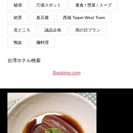
秘境
穴場スポット
素食 / 惣菜 / スープ
絶景
臭豆腐
西城 Taipei West Town
見どころ
誠品企画
雨の日プラン
鴨血
麺料理
台湾ホテル検索
Booking.com