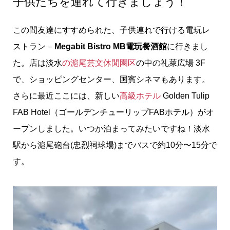
子供たちを連れて行きましょう！
この間友達にすすめられた、子供連れで行ける電玩レ
ストラン –
Megabit Bistro MB電玩餐酒館
に行きまし
た。店は淡水
の滬尾芸文休閒園区
の中の礼萊広場 3F
で、ショッピングセンター、国賓シネマもあります。
さらに最近ここには、新しい
高級ホテル
Golden Tulip
FAB Hotel（ゴールデンチューリップFABホテル）がオ
ープンしました。いつか泊まってみたいですね！淡水
駅から滬尾砲台(忠烈祠球場)までバスで約10分〜15分で
す。