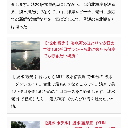
介します。淡水を宿泊拠点にしながら、台湾北海岸を巡る
旅。淡水河だけでなくて、山、海岸やビーチ、老街、漁港
での新鮮な海鮮などを一気に楽しんで、普通の台北観光と
は違った...
【 淡水 観光 】淡水河のほとりで夕日ま
で楽しむ半日プラン〜台北に来たら何度
でも行きたい場所！
【 淡水 観光 】台北 からMRT 淡水信義線 で40分の 淡水
（ダンシュイ）。台北で最も好きなところです。淡水で美
しい夕日を楽しむための半日コースをご紹介します。淡水
老街 で観光したり、 漁人碼頭 でのんびり海を眺めたい〜
情...
【淡水 ホテル】淡水 藴泉庄（YUN