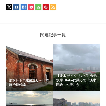
関連記事一覧
【淡水 サイクリング】金色
淡水レトロ建築巡り～日本
水岸 Ubikeに乗って「淡水
統治時代編
阿給」へ行こう！