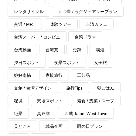
レンタサイクル
五つ星 / ラグジュアリープラン
交通 / MRT
体験ツアー
台湾カフェ
台湾スーパー / コンビニ
台湾ドラマ
台湾動画
台湾茶
史跡
喫煙
夕日スポット
夜景スポット
女子旅
妳好南搞
家族旅行
工芸品
文創 / 台湾デザイン
旅行Tips
朝ごはん
秘境
穴場スポット
素食 / 惣菜 / スープ
絶景
臭豆腐
西城 Taipei West Town
見どころ
誠品企画
雨の日プラン