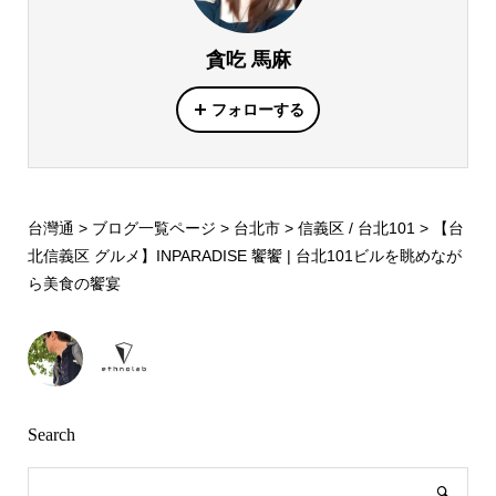
貪吃 馬麻
フォローする
台灣通
>
ブログ一覧ページ
>
台北市
>
信義区 / 台北101
>
【台
北信義区 グルメ】INPARADISE 饗饗 | 台北101ビルを眺めなが
ら美食の饗宴
Search