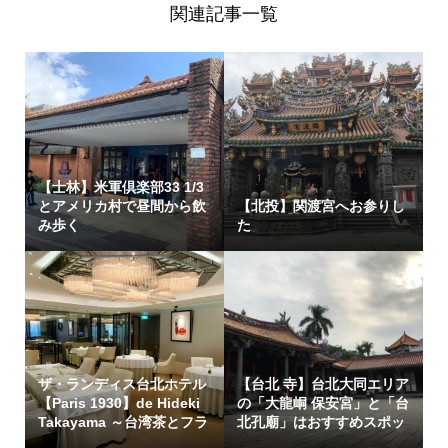
関連記事一覧
【士林】米軍倶楽部33 1/3
とアメリカ村で昼間から飲
【北投】関渡宮へお参りし
み歩く
た
ザ・ランディス台北ホテル
【台北 寺】台北大同エリア
【Paris 1930】de Hideki
の「大龍峒 保安宮」と「台
Takayama ～台湾茶とフラ
北孔廟」はおすすめスポッ
ンス料...
ト！