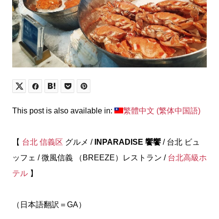
This post is also available in:
繁體中文
(
繁体中国語
)
【
台北
信義区
グルメ /
INPARADISE 饗饗
/ 台北 ビュ
ッフェ / 微風信義 （BREEZE）レストラン /
台北高級ホ
テル
】
（日本語翻訳＝GA）