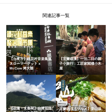
関連記事一覧
【台東市】鉄花村音楽集落
【宜蘭礁溪】一泊二日の親
スローマーケット x
子小旅行：工匠家閣樓小木
Mr.Cow 烤大爺
屋
【花蓮・太魯閣】台湾屈指
宜蘭礁渓【グルメ】楽山温