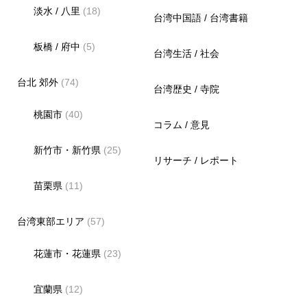
淡水 / 八里
(18)
台湾中国語 / 台湾書籍
板橋 / 府中
(5)
台湾生活 / 社会
台北 郊外
(74)
台湾歴史 / 寺院
桃園市
(40)
コラム / 意見
新竹市・新竹県
(25)
リサーチ / レポート
苗栗県
(11)
台湾東部エリア
(57)
花蓮市・花蓮県
(23)
宜蘭県
(12)