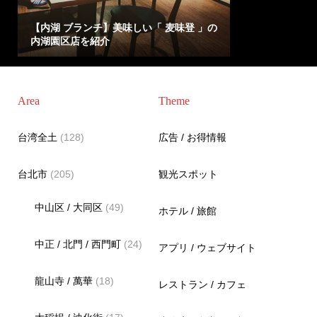
【内湖 ブランチ】美味しい「 麦味登 」の
内湖園区店を紹介
Area
Theme
台湾全土
(128)
広告 / お得情報
台北市
(205)
観光スポット
中山区 / 大同区
(49)
ホテル / 旅館
中正 / 北門 / 西門町
(24)
アプリ / ウェブサイト
龍山寺 / 萬華
(18)
レストラン / カフェ