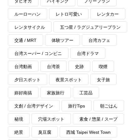
タピオカ
ハイキング
フリープラン
ルーローハン
レトロ可愛い
レンタカー
レンタサイクル
五つ星 / ラグジュアリープラン
交通 / MRT
体験ツアー
台湾カフェ
台湾スーパー / コンビニ
台湾ドラマ
台湾動画
台湾茶
史跡
喫煙
夕日スポット
夜景スポット
女子旅
妳好南搞
家族旅行
工芸品
文創 / 台湾デザイン
旅行Tips
朝ごはん
秘境
穴場スポット
素食 / 惣菜 / スープ
絶景
臭豆腐
西城 Taipei West Town