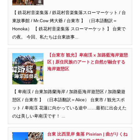
【 鉄花村音楽集落 / 鉄花村音楽集落スローマーケット / 台
東故事館 / Mr.Cow 烤大爺 / 台東市 】 （日本語翻訳＝
Honoka） 【 鉄花村音楽集落 スローマーケット 】 台東で
の夜。 今回、私たちは台東故事...
【台東市 観光】卑南渓 x 加路藍海岸遊憩
区 | 原住民族のアートと自然が融合する
海岸遊憩区
【 卑南渓 / 台東加路蘭海岸 / 加路藍海岸遊憩区 / 加路蘭遊
憩区 / 台東市 】 （日本語翻訳＝Alice） 台東市 / 観光スポ
ット / 卑南渓 花蓮に向かっている途中……最初に出会えた
のは美しい卑南渓です！ ...
台東 比西里岸 集落 Pisirian | 曲がりくね