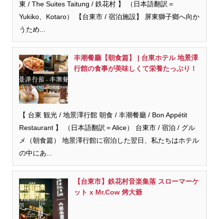
東 / The Suites Taitung / 鉄花村 】 （日本語翻訳＝
Yukiko、Kotaro） 【台東市 / 宿泊施設】 屏東獅子鄉へ向か
うため...
丰潮餐廳【朝食篇】 | 台東ホテル 地景澤
行館の食事が美味しくて栄養たっぷり！
【 台東 観光 / 地景澤行館 朝食 / 丰潮餐廳 / Bon Appétit​
Restaurant 】 （日本語翻訳＝Alice） 台東市 / 宿泊 / グル
メ（朝食篇） 地景澤行館に宿泊した翌日、私たちはホテル
の中にあ...
【台東市】鉄花村音楽集落 スローマーケ
ット x Mr.Cow 烤大爺