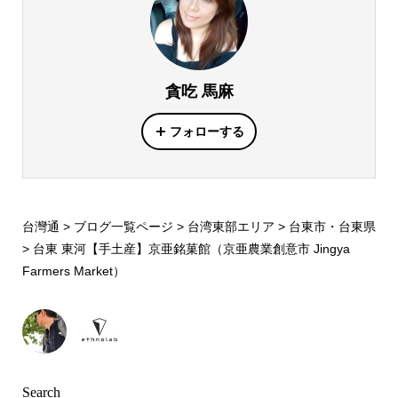
貪吃 馬麻
フォローする
台灣通
>
ブログ一覧ページ
>
台湾東部エリア
>
台東市・台東県
>
台東 東河【手土産】京亜銘菓館（京亜農業創意市 Jingya
Farmers Market）
Search