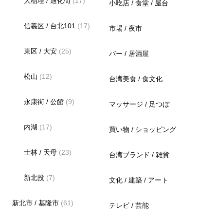
大稲埕 / 迪化街
(17)
小吃店 / 食堂 / 屋台
信義区 / 台北101
(17)
市場 / 夜市
東区 / 大安
(25)
バー / 居酒屋
松山
(12)
台湾美食 / 食文化
永康街 / 公館
(9)
マッサージ / 足つぼ
内湖
(17)
買い物 / ショッピング
士林 / 天母
(23)
台湾ブランド / 雑貨
新北投
(7)
文化 / 建築 / アート
新北市 / 基隆市
(61)
テレビ / 芸能