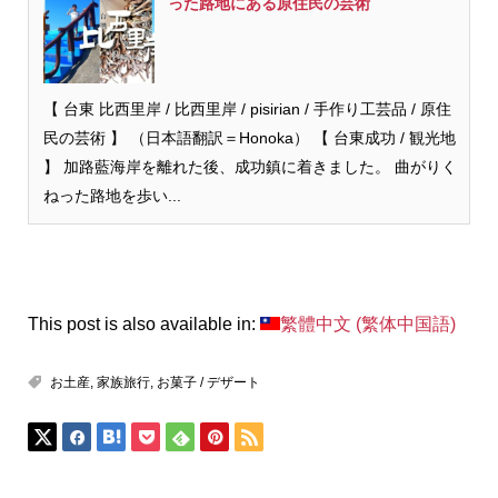
った路地にある原住民の芸術
【 台東 比西里岸 / 比西里岸 / pisirian / 手作り工芸品 / 原住
民の芸術 】 （日本語翻訳＝Honoka） 【 台東成功 / 観光地
】 加路藍海岸を離れた後、成功鎮に着きました。 曲がりく
ねった路地を歩い...
This post is also available in:
繁體中文
(
繁体中国語
)
お土産
,
家族旅行
,
お菓子 / デザート