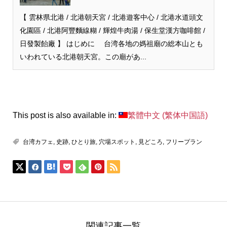
【 雲林県北港 / 北港朝天宮 / 北港遊客中心 / 北港水道頭文
化園區 / 北港阿豐麵線糊 / 輝煌牛肉湯 / 保生堂漢方咖啡館 /
日發製飴廠 】 はじめに 台湾各地の媽祖廟の総本山とも
いわれている北港朝天宮。この廟があ...
This post is also available in:
繁體中文
(
繁体中国語
)
台湾カフェ
,
史跡
,
ひとり旅
,
穴場スポット
,
見どころ
,
フリープラン
関連記事一覧