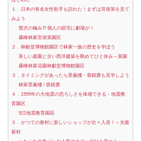
１．日本の有名女性歌手も訪れた！まずは宮保第を見て
みよう
贅沢の極み?! 個人の邸宅に劇場が！
霧峰林家宮保第園区
２．林献堂博物館園区で林家一族の歴史を学ぼう
美しい庭園と古い西洋建築を眺めてひと休み～菜園
霧峰林家花園林獻堂博物館園区
３．タイミングがあったら景薫樓・蓉鏡齋も見学しよう
林家景薫樓 / 蓉鏡齋
４．1999年の大地震の恐ろしさを体感できる・地震教
育園区
921地震教育園區
５．かつての眷村に新しいショップが次々入居！～光復
新村