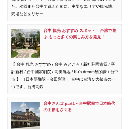
た。次回また台中で遊ぶために、主要なエリアや観光地、
穴場などをリサー...
台中 観光 おすすめ スポット – 台湾で遊
ぶ もっと多くの楽しみ方を発見！
【 台中 観光 おすすめ / 台中 みどころ / 新社莊園古堡 / 審
計新村 / 台中國家劇院 / 高美濕地 / Ku's dream酷的夢 / 台中
市 】 （日本語翻訳＝金田彩音） 台中は台湾５大都市の一
つです。台湾高鉄...
台中さんぽ part1～台中駅前で日本時代
の面影をさぐる