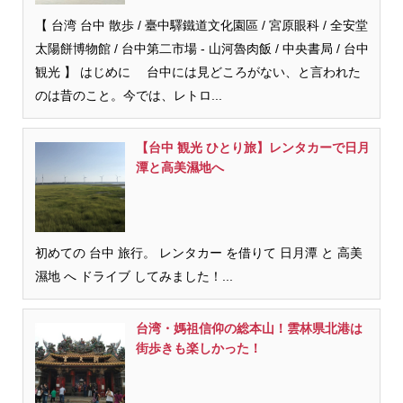
【 台湾 台中 散歩 / 臺中驛鐵道文化園區 / 宮原眼科 / 全安堂
太陽餅博物館 / 台中第二市場 - 山河魯肉飯 / 中央書局 / 台中
観光 】 はじめに 台中には見どころがない、と言われた
のは昔のこと。今では、レトロ...
【台中 観光 ひとり旅】レンタカーで日月
潭と高美濕地へ
初めての 台中 旅行。 レンタカー を借りて 日月潭 と 高美
濕地 へ ドライブ してみました！...
台湾・媽祖信仰の総本山！雲林県北港は
街歩きも楽しかった！