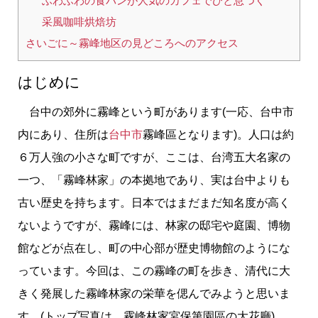
ふわふわの食パンが人気のカフェでひと息つく
采風咖啡烘焙坊
さいごに～霧峰地区の見どころへのアクセス
はじめに
台中の郊外に霧峰という町があります(一応、台中市
内にあり、住所は
台中市
霧峰區となります)。人口は約
６万人強の小さな町ですが、ここは、台湾五大名家の
一つ、「霧峰林家」の本拠地であり、実は台中よりも
古い歴史を持ちます。日本ではまだまだ知名度が高く
ないようですが、霧峰には、林家の邸宅や庭園、博物
館などが点在し、町の中心部が歴史博物館のようにな
っています。今回は、この霧峰の町を歩き、清代に大
きく発展した霧峰林家の栄華を偲んでみようと思いま
す。(トップ写真は、霧峰林家宮保第園區の大花廳)