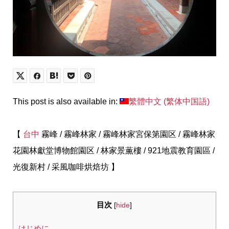
This post is also available in:
繁體中文
(
繁体中国語
)
【
台中
霧峰 / 霧峰林家 / 霧峰林家宮保第園区 / 霧峰林家
花園林獻堂博物館園区 / 林家景薫樓 / 921地震教育園區 /
光復新村 / 采風咖啡烘焙坊 】
目次
[
hide
]
はじめに