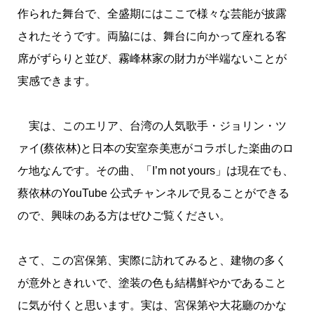
作られた舞台で、全盛期にはここで様々な芸能が披露
されたそうです。両脇には、舞台に向かって座れる客
席がずらりと並び、霧峰林家の財力が半端ないことが
実感できます。
実は、このエリア、台湾の人気歌手・ジョリン・ツ
ァイ(蔡依林)と日本の安室奈美恵がコラボした楽曲のロ
ケ地なんです。その曲、「I’m not yours」は現在でも、
蔡依林のYouTube 公式チャンネルで見ることができる
ので、興味のある方はぜひご覧ください。
さて、この宮保第、実際に訪れてみると、建物の多く
が意外ときれいで、塗装の色も結構鮮やかであること
に気が付くと思います。実は、宮保第や大花廳のかな