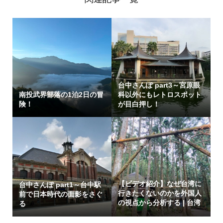
台中さんぽ part3～宮原眼
南投武界部落の1泊2日の冒
科以外にもレトロスポット
険！
が目白押し！
【ビデオ紹介】なぜ台湾に
台中さんぽ part1～台中駅
行きたくないのかを外国人
前で日本時代の面影をさぐ
の視点から分析する | 台湾
る
イン...