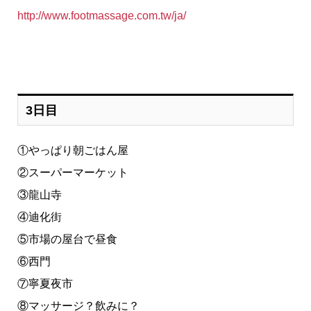
http://www.footmassage.com.tw/ja/
3日目
①やっぱり朝ごはん屋
②スーパーマーケット
③龍山寺
④迪化街
⑤市場の屋台で昼食
⑥西門
⑦寧夏夜市
⑧マッサージ？飲みに？