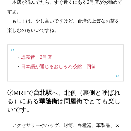
本店が混んでたら、すぐ近くにある2号店がお勧めで
すよ。
もしくは、少し高いですけど、台湾の上質なお茶を
楽しむのもいいですね。
・
思慕昔 2号店
・
日本語が通じるおしゃれ茶館 回留
⑦MRTで
台北駅
へ。北側（裏側と呼ばれ
る）にある
華陰街
は問屋街でとても楽し
いです。
アクセサリーやバッグ、封筒、各種器、革製品、ス