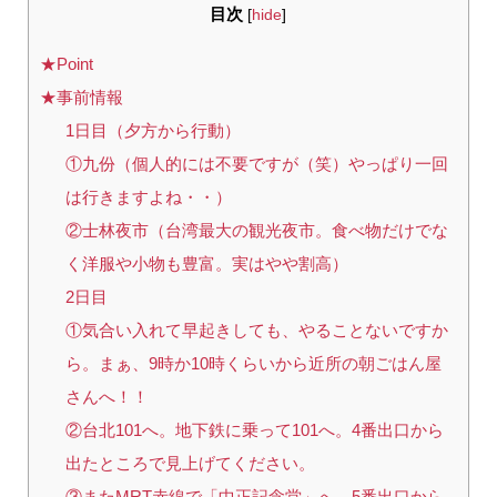
目次
[
hide
]
★Point
★事前情報
1日目（夕方から行動）
①九份（個人的には不要ですが（笑）やっぱり一回
は行きますよね・・）
②士林夜市（台湾最大の観光夜市。食べ物だけでな
く洋服や小物も豊富。実はやや割高）
2日目
①気合い入れて早起きしても、やることないですか
ら。まぁ、9時か10時くらいから近所の朝ごはん屋
さんへ！！
②台北101へ。地下鉄に乗って101へ。4番出口から
出たところで見上げてください。
③またMRT赤線で「中正記念堂」へ。5番出口から