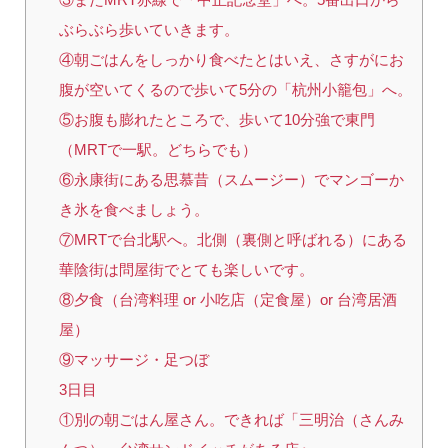
ぶらぶら歩いていきます。
④朝ごはんをしっかり食べたとはいえ、さすがにお
腹が空いてくるので歩いて5分の「杭州小籠包」へ。
⑤お腹も膨れたところで、歩いて10分強で東門
（MRTで一駅。どちらでも）
⑥永康街にある思慕昔（スムージー）でマンゴーか
き氷を食べましょう。
⑦MRTで台北駅へ。北側（裏側と呼ばれる）にある
華陰街は問屋街でとても楽しいです。
⑧夕食（台湾料理 or 小吃店（定食屋）or 台湾居酒
屋）
⑨マッサージ・足つぼ
3日目
①別の朝ごはん屋さん。できれば「三明治（さんみ