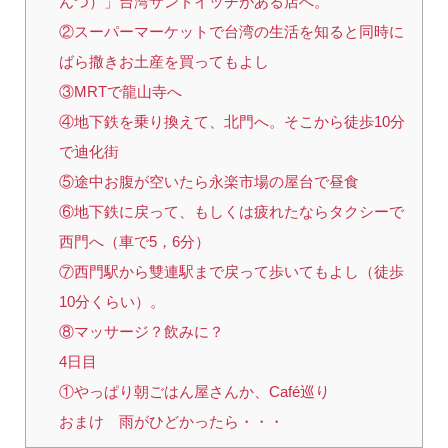
んつ）」台湾サンドイッチがある店へ。
②スーパーマーケットで台湾の生活を知ると同時に
ばら撒きお土産を買ってもよし
③MRTで龍山寺へ
④地下鉄を乗り換えて、北門へ。そこから徒歩10分
で迪化街
⑤途中お腹が空いたら永楽市場の屋台で昼食
⑥地下鉄に戻って、もしくは疲れたならタクシーで
西門へ（車で5，6分）
⑦西門駅から雙連駅まで戻って歩いてもよし（徒歩
10分くらい）。
⑧マッサージ？飲みに？
4日目
①やっぱり朝ごはん屋さんか、Café巡り
おまけ 雨がひどかったら・・・