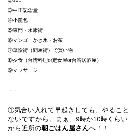
②101
③中正記念堂
④小籠包
⑤東門・永康街
⑥マンゴーかき氷・お茶
⑦華陰街（問屋街）で買い物
⑧夕食（台湾料理or定食屋or台湾居酒屋）
⑨マッサージ
＝＝
①気合い入れて早起きしても、やること
ないですから。まぁ、9時か10時くらい
から近所の
朝ごはん屋さん
へ！！