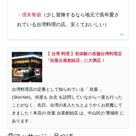
・
儂來餐廳
（少し冒険するなら地元で長年愛さ
れている台湾料理の店。安くておいしい）
【 台湾 料理 】初体験の老舗台湾料理店
「欣葉台菜創始店」に大満足！
台湾料理店の定番として知られている「 欣葉 」
(ShinYeh)。何度も 台北 を訪問していながら一度も行った
ことがなく、先日、台湾の友人たちとようやくお邪魔して
きました！本店の 欣葉 台菜創始店 は、中山区の 雙城街 に
あります...