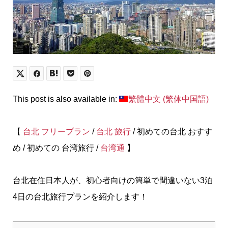
This post is also available in:
繁體中文
(
繁体中国語
)
【
台北
フリープラン
/
台北 旅行
/ 初めての台北 おすす
め / 初めての 台湾旅行 /
台湾通
】
台北在住日本人が、初心者向けの簡単で間違いない3泊
4日の台北旅行プランを紹介します！