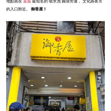
地點就在
嘉義
最知名的 噴水池 圓環旁邊， 文化路夜市
的入口附近。
御香屋
!!