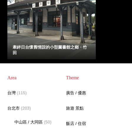
牽絆日台懷舊情誼的小型圖書館之鄉・竹
田
Area
Theme
台灣
(115)
廣告 / 優惠
台北市
(203)
旅遊 景點
中山區 / 大同區
(50)
飯店 / 住宿