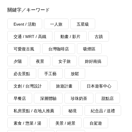
關鍵字／キーワード
Event / 活動
一人旅
五星級
交通 / MRT / 高鐵
動畫 / 影片
古蹟
可愛復古風
台灣咖啡店
吸煙區
夕陽
夜景
女子旅
妳好南搞
必去景點
手工藝
放鬆
文創 / 台灣設計
旅遊計畫
日本遊客中心
早餐店
深層體驗
珍珠奶茶
甜點店
私房景點 / 在地人推薦
秘境
紀念品 / 送禮
素食 / 惣菜 / 湯
美景 / 絕景
自駕遊