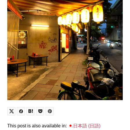
This post is also available in:
日本語
(
日語
)