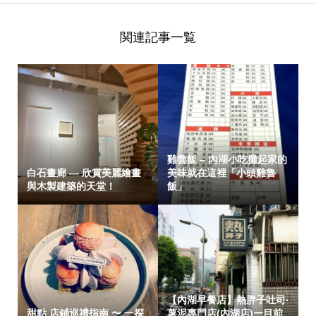
関連記事一覧
雞魯飯 – 內湖小吃攤起家的
白石畫廊 — 欣賞美麗繪畫
美味就在這裡「小頭雞魯
與木製建築的天堂！
飯」
【內湖早餐店】熱胖子吐司‧
甜點 店鋪巡禮指南 〜 一探
薯泥專門店(內湖店)ー目前