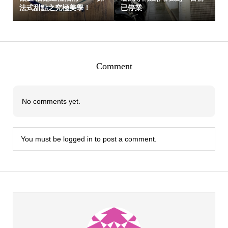
法式甜點之究極美學！
已停業
Comment
No comments yet.
You must be
logged in
to post a comment.