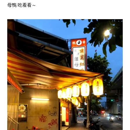
母鴨 吃看看～