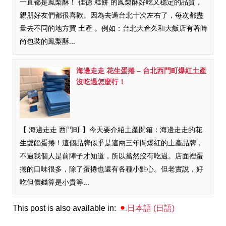
一直都是鳳梨酥！ 佳德 糕餅 的鳳梨酥好吃又穩定的品質，
親朋好友們都很喜歡。因為去過台北十次左右了，每次都盡
量去不同的地方買 土產 。例如：台北大倉久和大飯店有著時
尚包裝的鳳梨酥...
海邊走走 花生蛋捲 – 台北西門町爆紅土產
沒吃過怎麼行！
【 海邊走走 西門町 】今天要介紹土產開箱：海邊走走的花
生愛餡蛋捲！這個品牌似乎是這兩三年間爆紅的土產品牌，
不過我個人是前陣子才知道，所以當然沒有吃過。店面裡蛋
捲的口味很多，除了蛋捲也還有各種小點心。但老實說，好
吃但價錢算是小貴等...
This post is also available in:
日本語
(
日語
)