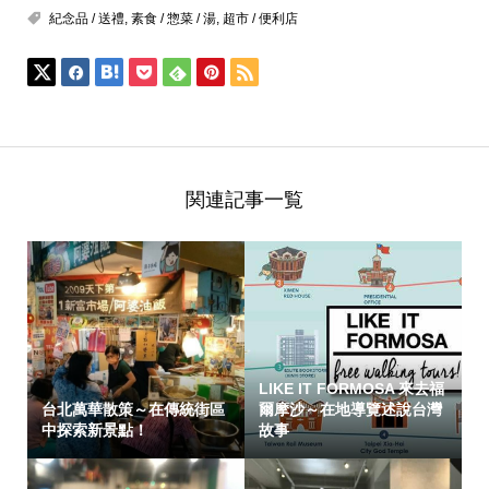
紀念品 / 送禮
,
素食 / 惣菜 / 湯
,
超市 / 便利店
関連記事一覧
LIKE IT FORMOSA 來去福
台北萬華散策～在傳統街區
爾摩沙～在地導覽述說台灣
中探索新景點！
故事