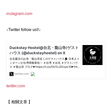
instagram.com
↓Twitter follow us!!↓
twitter.com
【 相關文章 】