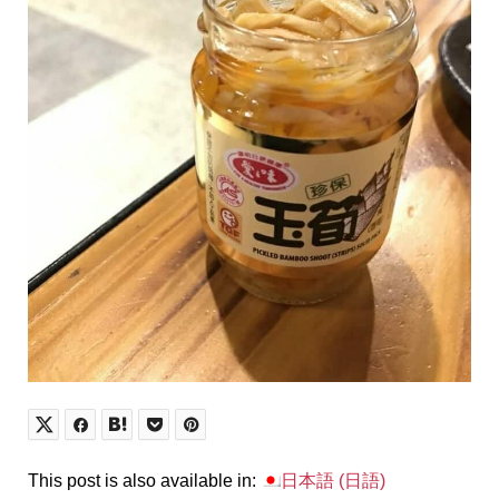
This post is also available in:
日本語
(
日語
)