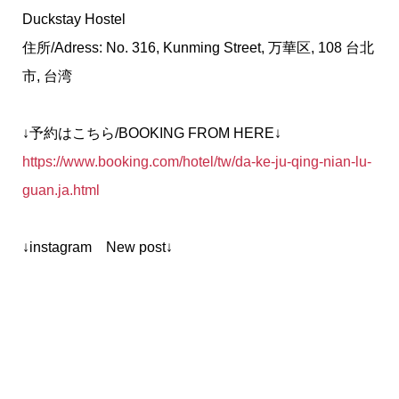
Duckstay Hostel
住所/Adress: No. 316, Kunming Street, 万華区, 108 台北
市, 台湾
↓予約はこちら/BOOKING FROM HERE↓
https://www.booking.com/hotel/tw/da-ke-ju-qing-nian-lu-
guan.ja.html
↓instagram New post↓