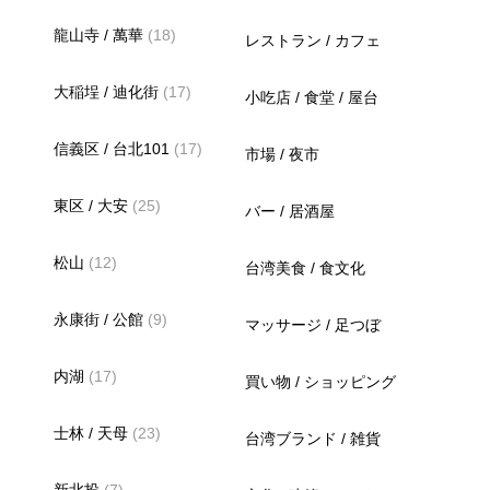
龍山寺 / 萬華
(18)
レストラン / カフェ
大稲埕 / 迪化街
(17)
小吃店 / 食堂 / 屋台
信義区 / 台北101
(17)
市場 / 夜市
東区 / 大安
(25)
バー / 居酒屋
松山
(12)
台湾美食 / 食文化
永康街 / 公館
(9)
マッサージ / 足つぼ
内湖
(17)
買い物 / ショッピング
士林 / 天母
(23)
台湾ブランド / 雑貨
新北投
(7)