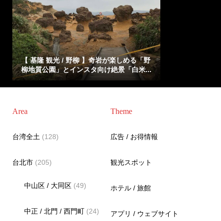
【 基隆 観光 / 野柳 】奇岩が楽しめる「野
柳地質公園」とインスタ向け絶景「白米...
Area
Theme
台湾全土
(128)
広告 / お得情報
台北市
(205)
観光スポット
中山区 / 大同区
(49)
ホテル / 旅館
中正 / 北門 / 西門町
(24)
アプリ / ウェブサイト