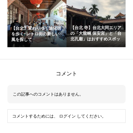
【台北 寺】台北大同エリア
【台北】変わりゆく迪化街
の「大龍峒 保安宮」と「台
を歩く~レトロ街の新しい
北孔廟」はおすすめスポッ
風を探して
ト！
コメント
この記事へのコメントはありません。
コメントするためには、
ログイン
してください。