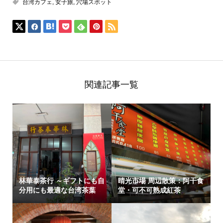
台湾カフェ
,
女子旅
,
穴場スポット
関連記事一覧
林華泰茶行 ～ギフトにも自
晴光市場 周辺散策：阿干食
分用にも最適な台湾茶葉
堂・可不可熟成紅茶