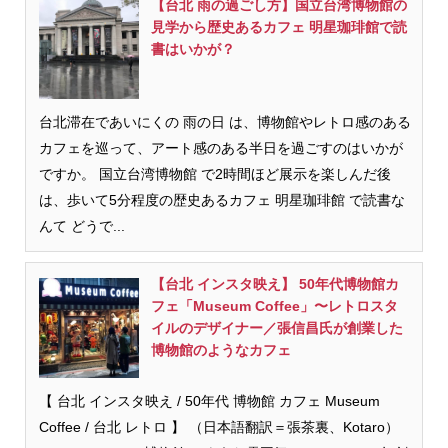
【台北 雨の過ごし方】国立台湾博物館の
見学から歴史あるカフェ 明星珈琲館で読
書はいかが？
台北滞在であいにくの 雨の日 は、博物館やレトロ感のある
カフェを巡って、アート感のある半日を過ごすのはいかが
ですか。 国立台湾博物館 で2時間ほど展示を楽しんだ後
は、歩いて5分程度の歴史あるカフェ 明星珈琲館 で読書な
んて どうで...
【台北 インスタ映え】 50年代博物館カ
フェ「Museum Coffee」〜レトロスタ
イルのデザイナー／張信昌氏が創業した
博物館のようなカフェ
【 台北 インスタ映え / 50年代 博物館 カフェ Museum
Coffee / 台北 レトロ 】 （日本語翻訳＝張茶裏、Kotaro）