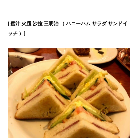
[ 蜜汁 火腿 沙拉 三明治 （ ハニーハム サラダ サンドイ
ッチ ）]