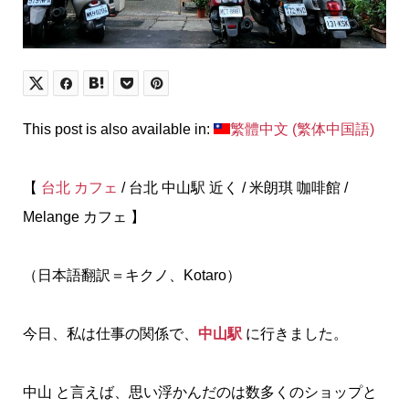
This post is also available in:
繁體中文
(
繁体中国語
)
【
台北
カフェ
/ 台北 中山駅 近く / 米朗琪 咖啡館 /
Melange カフェ 】
（日本語翻訳＝キクノ、Kotaro）
今日、私は仕事の関係で、
中山駅
に行きました。
中山 と言えば、思い浮かんだのは数多くのショップと