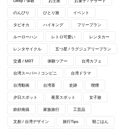
Deep / 体験
お土産
お菓子 / デザート
のんびり
ひとり旅
イベント
タピオカ
ハイキング
フリープラン
ルーローハン
レトロ可愛い
レンタカー
レンタサイクル
五つ星 / ラグジュアリープラン
交通 / MRT
体験ツアー
台湾カフェ
台湾スーパー / コンビニ
台湾ドラマ
台湾動画
台湾茶
史跡
喫煙
夕日スポット
夜景スポット
女子旅
妳好南搞
家族旅行
工芸品
文創 / 台湾デザイン
旅行Tips
朝ごはん