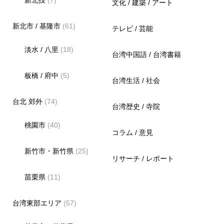
文化 / 建築 / アート
新北市 / 基隆市
(61)
テレビ / 芸能
淡水 / 八里
(18)
台湾中国語 / 台湾書籍
板橋 / 府中
(5)
台湾生活 / 社会
台北 郊外
(74)
台湾歴史 / 寺院
桃園市
(40)
コラム / 意見
新竹市・新竹県
(25)
リサーチ / レポート
苗栗県
(11)
台湾東部エリア
(57)