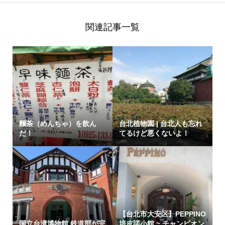
関連記事一覧
麵茶（めんちゃ）を飲ん
台北植物園 | 台北人も忘れ
だ！
てるけど悪くないよ！
【台北市大安区】PEPPINO
国立台湾博物館 鉄道部が完
培皮諾小館 ~ チャンピオン