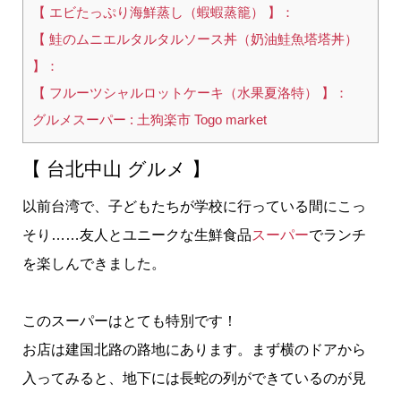
【 エビたっぷり海鮮蒸し（蝦蝦蒸籠） 】：
【 鮭のムニエルタルタルソース丼（奶油鮭魚塔塔丼）
】：
【 フルーツシャルロットケーキ（水果夏洛特） 】：
グルメスーパー : 土狗楽市 Togo market
【 台北中山 グルメ 】
以前台湾で、子どもたちが学校に行っている間にこっ
そり……友人とユニークな生鮮食品
スーパー
でランチ
を楽しんできました。
このスーパーはとても特別です！
お店は建国北路の路地にあります。まず横のドアから
入ってみると、地下には長蛇の列ができているのが見