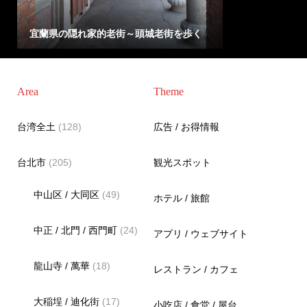
宜蘭県の隠れ家的老街～頭城老街を歩く
Area
Theme
台湾全土
(128)
広告 / お得情報
台北市
(205)
観光スポット
中山区 / 大同区
(49)
ホテル / 旅館
中正 / 北門 / 西門町
(24)
アプリ / ウェブサイト
龍山寺 / 萬華
(18)
レストラン / カフェ
大稲埕 / 迪化街
(17)
小吃店 / 食堂 / 屋台