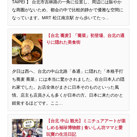
TAIPEI 】 台北市吉林路の一角に位置し、周辺には賑やか
な商圏がないため、都会の中で比較的静かで優雅な空間に
なっています。MRT 松江南京駅 から歩いてたっ...
【台北 蕎麦】「蕎菜」初登場、台北の通
りに隠れた美食街
夕日は西へ、台北の中山北路「条通」に隠れた「本格手打
ち蕎麦 蕎菜」には本当に驚かされました。在台日本人の隠
れ家でした。お店全体がまさに日本そのものといった風
情。店主も店員さんも多くが日本の方。日本に来たのかと
錯覚するほどです。ここ...
【台北 中山 観光】ミニチュアアートが楽
しめる袖珍博物館 | 食いしん坊ママと愛
玩寶の生活日記