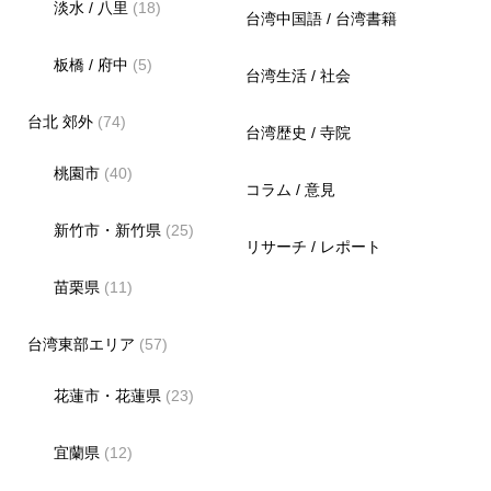
淡水 / 八里
(18)
台湾中国語 / 台湾書籍
板橋 / 府中
(5)
台湾生活 / 社会
台北 郊外
(74)
台湾歴史 / 寺院
桃園市
(40)
コラム / 意見
新竹市・新竹県
(25)
リサーチ / レポート
苗栗県
(11)
台湾東部エリア
(57)
花蓮市・花蓮県
(23)
宜蘭県
(12)