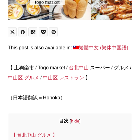
This post is also available in:
繁體中文
(
繁体中国語
)
【 土狗楽市 / Togo market /
台北中山
スーパー / グルメ /
中山区 グルメ
/
中山区 レストラン
】
（日本語翻訳＝Honoka）
目次
[
hide
]
【 台北中山 グルメ 】