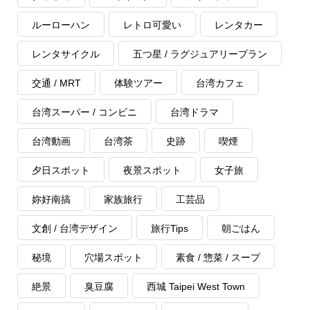
ルーローハン
レトロ可愛い
レンタカー
レンタサイクル
五つ星 / ラグジュアリープラン
交通 / MRT
体験ツアー
台湾カフェ
台湾スーパー / コンビニ
台湾ドラマ
台湾動画
台湾茶
史跡
喫煙
夕日スポット
夜景スポット
女子旅
妳好南搞
家族旅行
工芸品
文創 / 台湾デザイン
旅行Tips
朝ごはん
秘境
穴場スポット
素食 / 惣菜 / スープ
絶景
臭豆腐
西城 Taipei West Town