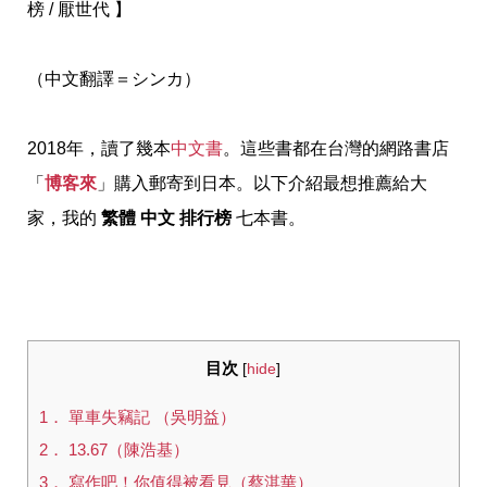
榜 / 厭世代 】
（中文翻譯＝シンカ）
2018年，讀了幾本
中文書
。這些書都在台灣的網路書店
「
博客來
」購入郵寄到日本。以下介紹最想推薦給大
家，我的
繁體 中文 排行榜
七本書。
目次
[
hide
]
1． 單車失竊記 （吳明益）
2． 13.67（陳浩基）
3． 寫作吧！你值得被看見（蔡淇華）