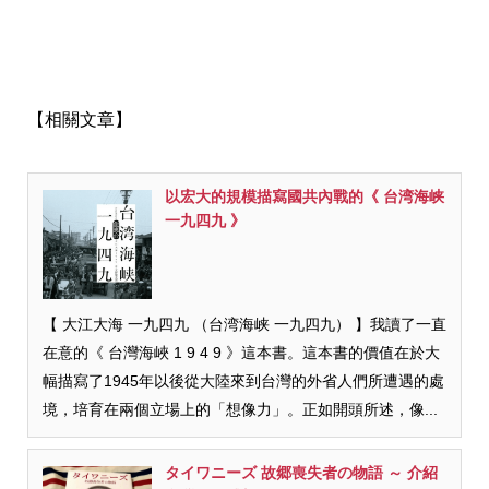
【相關文章】
以宏大的規模描寫國共內戰的《 台湾海峡
一九四九 》
【 大江大海 一九四九 （台湾海峡 一九四九） 】我讀了一直
在意的《 台灣海峽 1 9 4 9 》這本書。這本書的價值在於大
幅描寫了1945年以後從大陸來到台灣的外省人們所遭遇的處
境，培育在兩個立場上的「想像力」。正如開頭所述，像...
タイワニーズ 故郷喪失者の物語 ～ 介紹