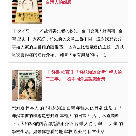
台灣人的感想
【 タイワニーズ 故郷喪失者の物語 / 台日交流 / 野嶋剛 / 台
灣 歷史 】 大家好，和先前的文章主旨不同，這次我想要分
享給大家的是書籍的讀後感。 因為是比較嚴肅的主題，所以
這次會簡潔的進行介紹。 如果大家有興趣的話，之...
【 好書 推薦 】「好想知道台灣年輕人的
二三事」！從不同角度認識台灣
想知道 日本人 的「我想知道 台灣 年輕人 的日常 生活 」！
雖然本書的標題是想知道 年輕人 的日常 生活 ，不過實際
上，大約2/3的內容都是詳細介紹 台灣 人從 小學 ～ 大學 的
學校生活。如果你想看的是 學校 以外的 日常生活...