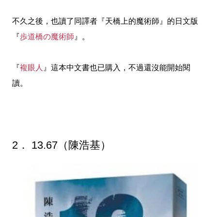
不久之後，也讀了同譯者『天橋上的魔術師』的日文版
『
歩道橋の魔術師
』。
『
複眼人
』這本中文書也已購入，不過還沒能開始閱
讀。
2． 13.67（陳浩基）