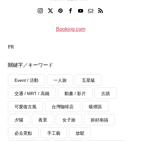
Booking.com
PR
關鍵字／キーワード
Event / 活動
一人旅
五星級
交通 / MRT / 高鐵
動畫 / 影片
古蹟
可愛復古風
台灣咖啡店
吸煙區
夕陽
夜景
女子旅
妳好南搞
必去景點
手工藝
放鬆