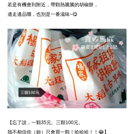
若是有機會到附近，帶顆熱騰騰的胡椒餅，
邊走邊品嚐，也別是一番滋味~
😋
【忘了說，一顆35元。三顆100元。
我不相信你（妳）只會買一顆！哈哈哈！！
😂
】