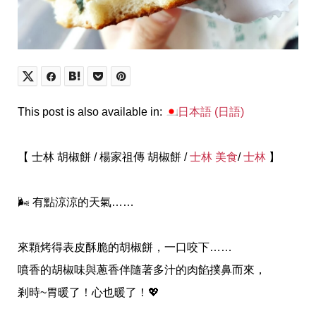
This post is also available in:
日本語
(
日語
)
【 士林 胡椒餅 / 楊家祖傳 胡椒餅 /
士林 美食
/
士林
】
🌬
有點涼涼的天氣……
來顆烤得表皮酥脆的胡椒餅，一口咬下……
噴香的胡椒味與蔥香伴隨著多汁的肉餡撲鼻而來，
剎時~胃暖了！心也暖了！
💖