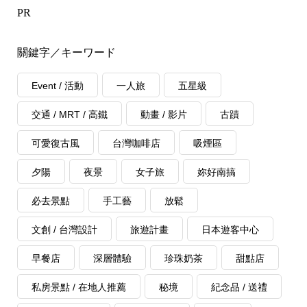
PR
關鍵字／キーワード
Event / 活動
一人旅
五星級
交通 / MRT / 高鐵
動畫 / 影片
古蹟
可愛復古風
台灣咖啡店
吸煙區
夕陽
夜景
女子旅
妳好南搞
必去景點
手工藝
放鬆
文創 / 台灣設計
旅遊計畫
日本遊客中心
早餐店
深層體驗
珍珠奶茶
甜點店
私房景點 / 在地人推薦
秘境
紀念品 / 送禮