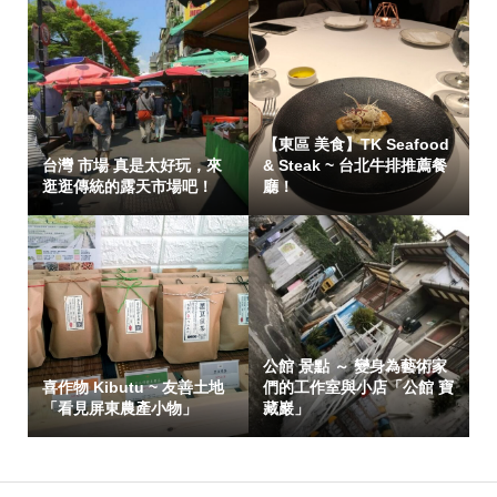
【東區 美食】TK Seafood
台灣 市場 真是太好玩，來
& Steak ~ 台北牛排推薦餐
逛逛傳統的露天市場吧！
廳！
公館 景點 ～ 變身為藝術家
喜作物 Kibutu ~ 友善土地
們的工作室與小店「公館 寶
「看見屏東農產小物」
藏巖」