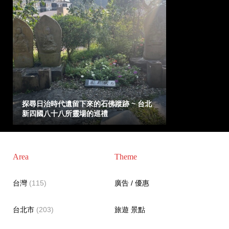
探尋日治時代遺留下來的石佛蹤跡 ~ 台北
新四國八十八所靈場的巡禮
Area
Theme
台灣
(115)
廣告 / 優惠
台北市
(203)
旅遊 景點