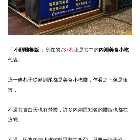
「
小頭雞魯飯
」所在的
737巷
正是其中的
內湖美食小吃
代表。
這一條巷子從頭到尾都是美食小吃攤，乍看之下像是夜
市，
不過其實白天也有營業，許多內湖區知名的攤販也都在
這裡。
不過，因為內湖小吃的競爭非常激烈，只要一陣子沒