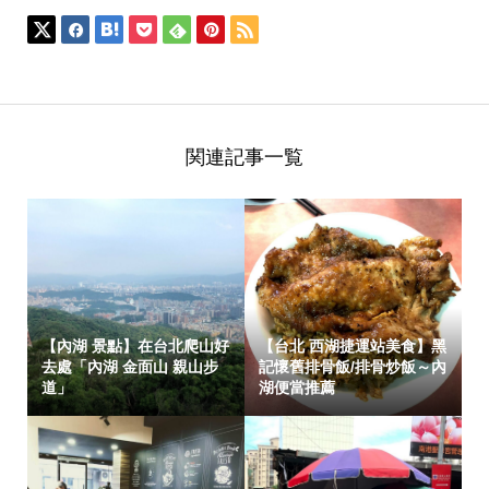
関連記事一覧
【內湖 景點】在台北爬山好
【台北 西湖捷運站美食】黑
去處「內湖 金面山 親山步
記懷舊排骨飯/排骨炒飯～內
道」
湖便當推薦