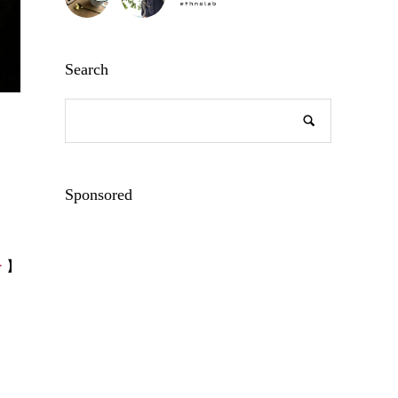
Search
Sponsored
ー
】