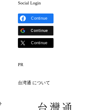
Social Login
Continue
Continue
Continue
PR
台湾通 について
ト