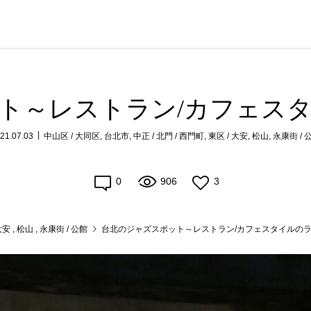
ト～レストラン/カフェス
21.07.03
中山区 / 大同区
,
台北市
,
中正 / 北門 / 西門町
,
東区 / 大安
,
松山
,
永康街 / 
0
906
3
大安
,
松山
,
永康街 / 公館
台北のジャズスポット～レストラン/カフェスタイルの