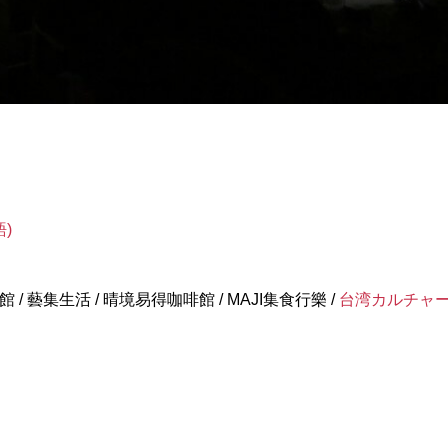
語
)
館 / 藝集生活 / 晴境易得咖啡館 / MAJI集食行樂 /
台湾カルチャ