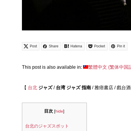
Post
Share
Hatena
Pocket
Pin it
This post is also available in:
繁體中文
(
繁体中国
【
台北
ジャズ
/
台湾 ジャズ 指南
/ 雅痞書店 / 戲台酒
目次
[
hide
]
台北のジャズスポット