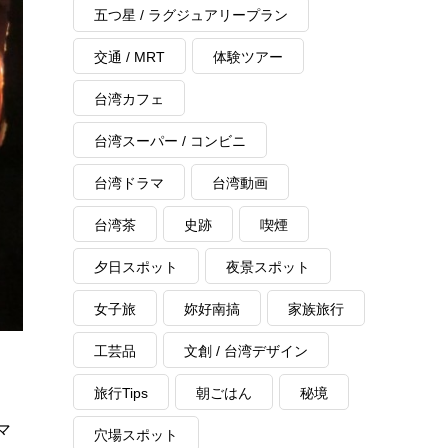
五つ星 / ラグジュアリープラン
交通 / MRT
体験ツアー
台湾カフェ
台湾スーパー / コンビニ
台湾ドラマ
台湾動画
台湾茶
史跡
喫煙
夕日スポット
夜景スポット
女子旅
妳好南搞
家族旅行
工芸品
文創 / 台湾デザイン
旅行Tips
朝ごはん
秘境
マ
穴場スポット