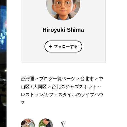
Hiroyuki Shima
フォローする
台灣通
>
ブログ一覧ページ
>
台北市
>
中
山区 / 大同区
>
台北のジャズスポット～
レストラン/カフェスタイルのライブハウ
ス