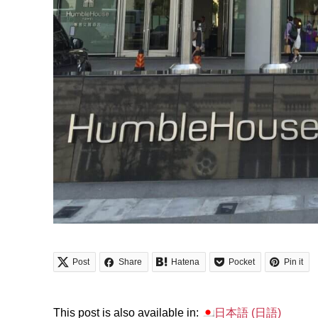
Post
Share
Hatena
Pocket
Pin it
This post is also available in:
日本語
(
日語
)