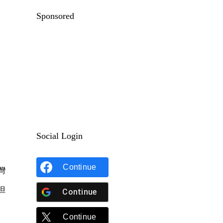
Sponsored
Social Login
。
Continue
灣
但
Continue
Continue