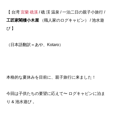
【 台湾
宜蘭 礁溪
/ 礁 渓 温泉 / 一泊二日の親子小旅行 /
工匠家閣樓小木屋
（職人家のログキャビン） / 池水遊
び 】
（日本語翻訳＝あや、Kotaro）
本格的な夏休みを目前に、親子旅行に来ました！
今回は子供たちの要望に応えて〜 ログキャビンに泊ま
り & 池水遊び 。