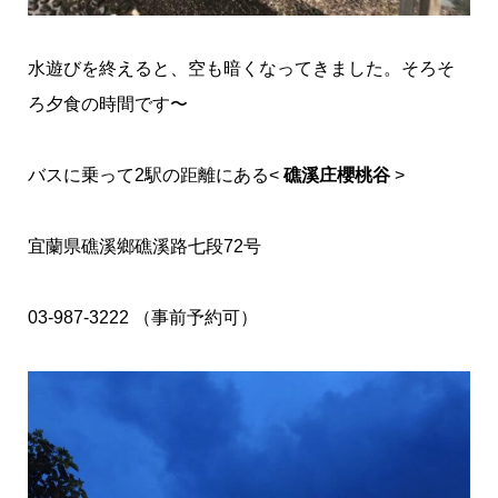
水遊びを終えると、空も暗くなってきました。そろそ
ろ夕食の時間です〜
バスに乗って2駅の距離にある<
礁溪庄櫻桃谷
>
宜蘭県礁溪鄉礁溪路七段72号
03-987-3222 （事前予約可）