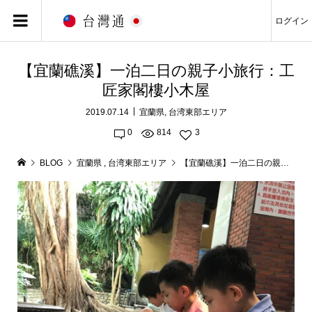
ログイン
【宜蘭礁溪】一泊二日の親子小旅行：工
匠家閣樓小木屋
2019.07.14
宜蘭県
,
台湾東部エリア
0
814
3
BLOG
宜蘭県
,
台湾東部エリア
【宜蘭礁溪】一泊二日の親子小旅行：工匠家閣樓小木屋