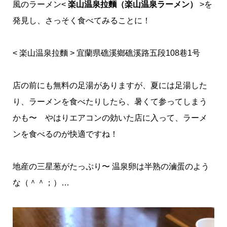
風のラーメン<
楽山温泉拉麵（楽山温泉ラーメン）
>を
発見し、さっそく食べてみることに！
< 楽山温泉拉麵 > 宜蘭県礁溪鄉礁溪路五段108巷1号
店の前にも無料の足湯がありますが、夏には足湯した
り、ラーメンを食べたりしたら、暑くて参ってしまう
かも〜 やはりエアコンの効いた店に入って、ラーメ
ンを食べるのが快適ですね！
地産の三星葱がたっぷり〜 温泉卵は半熟の滷蛋のよう
な（＾＾；）…