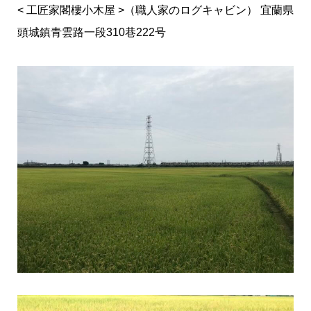
< 工匠家閣樓小木屋 >（職人家のログキャビン） 宜蘭県
頭城鎮青雲路一段310巷222号