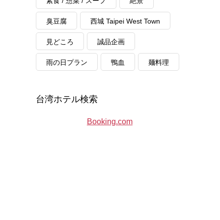
素食 / 惣菜 / スープ
絶景
臭豆腐
西城 Taipei West Town
見どころ
誠品企画
雨の日プラン
鴨血
麺料理
台湾ホテル検索
Booking.com