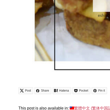
Post
Share
Hatena
Pocket
Pin it
This post is also available in:
繁體中文
(
繁体中国