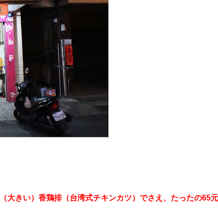
る（大きい）香鶏排（台湾式チキンカツ）でさえ、たったの65