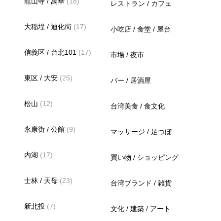
龍山寺 / 萬華
(18)
レストラン / カフェ
大稲埕 / 迪化街
(17)
小吃店 / 食堂 / 屋台
信義区 / 台北101
(17)
市場 / 夜市
東区 / 大安
(25)
バー / 居酒屋
松山
(12)
台湾美食 / 食文化
永康街 / 公館
(9)
マッサージ / 足つぼ
内湖
(17)
買い物 / ショッピング
士林 / 天母
(23)
台湾ブランド / 雑貨
新北投
(7)
文化 / 建築 / アート