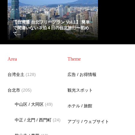
【台湾通 台北フリープラン Vol.1】 簡単
で間違いない３泊４日の台北旅行〜初め
て...
Area
Theme
台湾全土
(128)
広告 / お得情報
台北市
(205)
観光スポット
中山区 / 大同区
(49)
ホテル / 旅館
中正 / 北門 / 西門町
(24)
アプリ / ウェブサイト