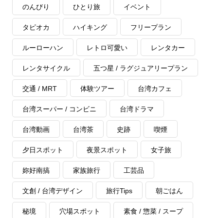
のんびり
ひとり旅
イベント
タピオカ
ハイキング
フリープラン
ルーローハン
レトロ可愛い
レンタカー
レンタサイクル
五つ星 / ラグジュアリープラン
交通 / MRT
体験ツアー
台湾カフェ
台湾スーパー / コンビニ
台湾ドラマ
台湾動画
台湾茶
史跡
喫煙
夕日スポット
夜景スポット
女子旅
妳好南搞
家族旅行
工芸品
文創 / 台湾デザイン
旅行Tips
朝ごはん
秘境
穴場スポット
素食 / 惣菜 / スープ