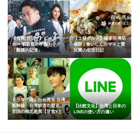
【台湾 ドラマ】ピーター
【士林グルメ】楊家祖傳胡
ホー 初監督の学園ドラマ
椒餅 | 食いしん坊ママと愛
「翻牆的記憶」
玩寶の生活日記
ドラマ『路』から見る 台湾
新幹線・台湾鉄道の歴史、
【比較文化】台湾と日本の
言語の南北差異【甘党Yと
LINEの使い方の違い
辛党R】