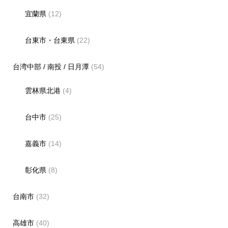
宜蘭県
(12)
台東市・台東県
(22)
台湾中部 / 南投 / 日月潭
(54)
雲林県北港
(4)
台中市
(25)
嘉義市
(14)
彰化県
(8)
台南市
(32)
高雄市
(40)