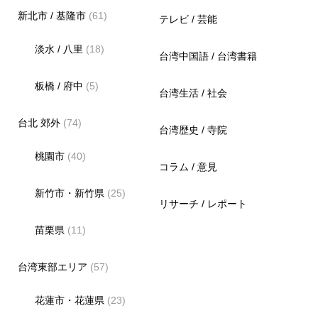
新北市 / 基隆市
(61)
テレビ / 芸能
淡水 / 八里
(18)
台湾中国語 / 台湾書籍
板橋 / 府中
(5)
台湾生活 / 社会
台北 郊外
(74)
台湾歴史 / 寺院
桃園市
(40)
コラム / 意見
新竹市・新竹県
(25)
リサーチ / レポート
苗栗県
(11)
台湾東部エリア
(57)
花蓮市・花蓮県
(23)