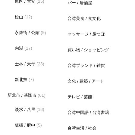
東区 / 大安
(25)
バー / 居酒屋
松山
(12)
台湾美食 / 食文化
永康街 / 公館
(9)
マッサージ / 足つぼ
内湖
(17)
買い物 / ショッピング
士林 / 天母
(23)
台湾ブランド / 雑貨
新北投
(7)
文化 / 建築 / アート
新北市 / 基隆市
(61)
テレビ / 芸能
淡水 / 八里
(18)
台湾中国語 / 台湾書籍
板橋 / 府中
(5)
台湾生活 / 社会