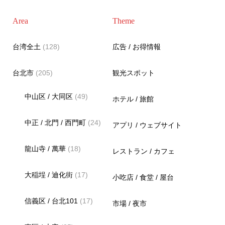
Area
Theme
台湾全土
(128)
広告 / お得情報
台北市
(205)
観光スポット
中山区 / 大同区
(49)
ホテル / 旅館
中正 / 北門 / 西門町
(24)
アプリ / ウェブサイト
龍山寺 / 萬華
(18)
レストラン / カフェ
大稲埕 / 迪化街
(17)
小吃店 / 食堂 / 屋台
信義区 / 台北101
(17)
市場 / 夜市