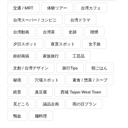
交通 / MRT
体験ツアー
台湾カフェ
台湾スーパー / コンビニ
台湾ドラマ
台湾動画
台湾茶
史跡
喫煙
夕日スポット
夜景スポット
女子旅
妳好南搞
家族旅行
工芸品
文創 / 台湾デザイン
旅行Tips
朝ごはん
秘境
穴場スポット
素食 / 惣菜 / スープ
絶景
臭豆腐
西城 Taipei West Town
見どころ
誠品企画
雨の日プラン
鴨血
麺料理