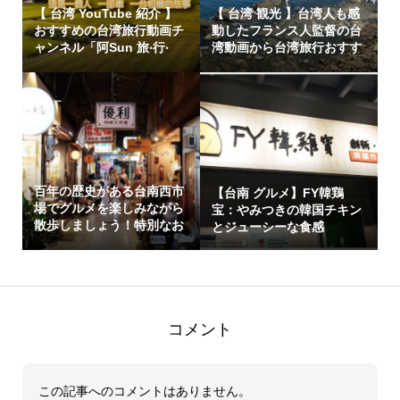
【 台湾 YouTube 紹介 】
【 台湾 観光 】台湾人も感
おすすめの台湾旅行動画チ
動したフランス人監督の台
ャンネル「阿Sun 旅‧行‧
湾動画から台湾旅行おすす
攝」
めス...
百年の歴史がある台南西市
【台南 グルメ】FY韓鶏
場でグルメを楽しみながら
宝：やみつきの韓国チキン
散歩しましょう！特別なお
とジューシーな食感
店を8...
コメント
この記事へのコメントはありません。