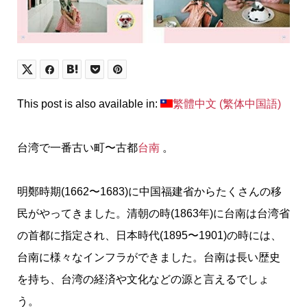
This post is also available in:
繁體中文
(
繁体中国語
)
台湾で一番古い町〜古都
台南
。
明鄭時期(1662〜1683)に中国福建省からたくさんの移
民がやってきました。清朝の時(1863年)に台南は台湾省
の首都に指定され、日本時代(1895〜1901)の時には、
台南に様々なインフラができました。台南は長い歴史
を持ち、台湾の経済や文化などの源と言えるでしょ
う。