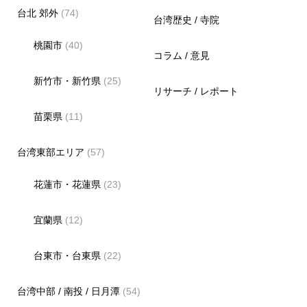
台北 郊外
(74)
台湾歴史 / 寺院
桃園市
(40)
コラム / 意見
新竹市・新竹県
(25)
リサーチ / レポート
苗栗県
(11)
台湾東部エリア
(57)
花蓮市・花蓮県
(23)
宜蘭県
(12)
台東市・台東県
(22)
台湾中部 / 南投 / 日月潭
(54)