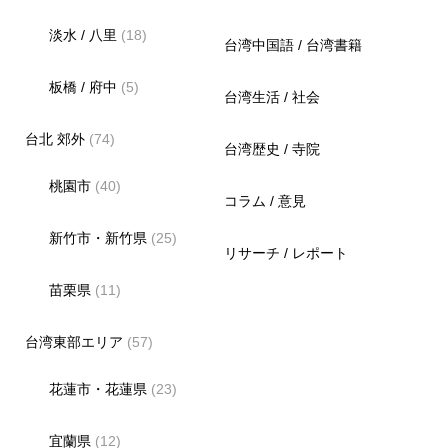
淡水 / 八里
(18)
台湾中国語 / 台湾書籍
板橋 / 府中
(5)
台湾生活 / 社会
台北 郊外
(74)
台湾歴史 / 寺院
桃園市
(40)
コラム / 意見
新竹市・新竹県
(25)
リサーチ / レポート
苗栗県
(11)
台湾東部エリア
(57)
花蓮市・花蓮県
(23)
宜蘭県
(12)