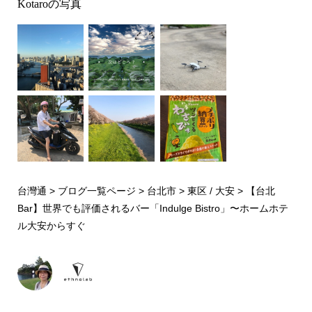
Kotaroの写真
台灣通
>
ブログ一覧ページ
>
台北市
>
東区 / 大安
>
【台北
Bar】世界でも評価されるバー「Indulge Bistro」〜ホームホテ
ル大安からすぐ