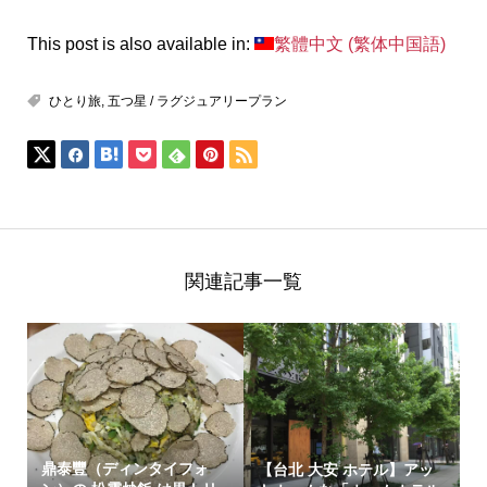
This post is also available in:
繁體中文
(
繁体中国語
)
ひとり旅
,
五つ星 / ラグジュアリープラン
関連記事一覧
鼎泰豐（ディンタイフォ
【台北 大安 ホテル】アッ