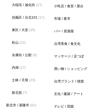
大稲埕 / 迪化街
(17)
小吃店 / 食堂 / 屋台
信義区 / 台北101
(17)
市場 / 夜市
東区 / 大安
(25)
バー / 居酒屋
松山
(12)
台湾美食 / 食文化
永康街 / 公館
(9)
マッサージ / 足つぼ
内湖
(17)
買い物 / ショッピング
士林 / 天母
(23)
台湾ブランド / 雑貨
新北投
(7)
文化 / 建築 / アート
新北市 / 基隆市
(61)
テレビ / 芸能