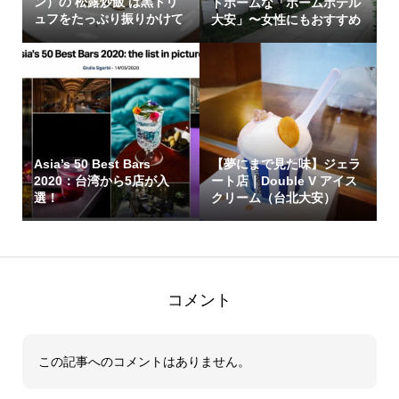
ン）の 松露炒飯 は黒トリ
トホームな「ホームホテル
ュフをたっぷり振りかけて
大安」〜女性にもおすすめ
くれます！
Asia’s 50 Best Bars
【夢にまで見た味】ジェラ
2020：台湾から5店が入
ート店｜Double V アイス
選！
クリーム（台北大安）
コメント
この記事へのコメントはありません。