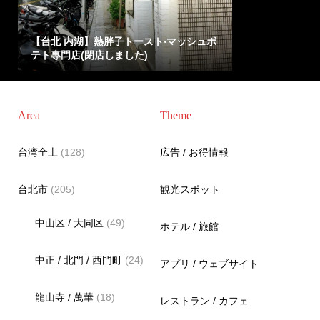
【台北 内湖】熱胖子トースト‧マッシュポ
テト專門店(閉店しました)
Area
Theme
台湾全土
(128)
広告 / お得情報
台北市
(205)
観光スポット
中山区 / 大同区
(49)
ホテル / 旅館
中正 / 北門 / 西門町
(24)
アプリ / ウェブサイト
龍山寺 / 萬華
(18)
レストラン / カフェ