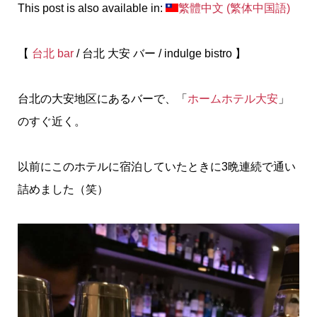
This post is also available in:
繁體中文
(
繁体中国語
)
【
台北 bar
/ 台北 大安 バー / indulge bistro 】
台北の大安地区にあるバーで、「
ホームホテル大安
」
のすぐ近く。
以前にこのホテルに宿泊していたときに3晩連続で通い
詰めました（笑）