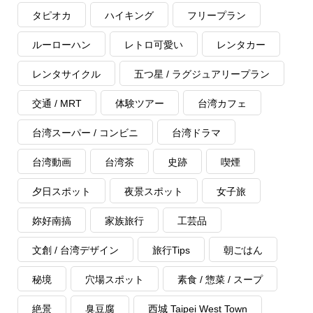
タピオカ
ハイキング
フリープラン
ルーローハン
レトロ可愛い
レンタカー
レンタサイクル
五つ星 / ラグジュアリープラン
交通 / MRT
体験ツアー
台湾カフェ
台湾スーパー / コンビニ
台湾ドラマ
台湾動画
台湾茶
史跡
喫煙
夕日スポット
夜景スポット
女子旅
妳好南搞
家族旅行
工芸品
文創 / 台湾デザイン
旅行Tips
朝ごはん
秘境
穴場スポット
素食 / 惣菜 / スープ
絶景
臭豆腐
西城 Taipei West Town