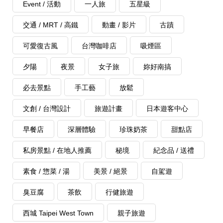
Event / 活動
一人旅
五星級
交通 / MRT / 高鐵
動畫 / 影片
古蹟
可愛復古風
台灣咖啡店
吸煙區
夕陽
夜景
女子旅
妳好南搞
必去景點
手工藝
放鬆
文創 / 台灣設計
旅遊計畫
日本遊客中心
早餐店
深層體驗
珍珠奶茶
甜點店
私房景點 / 在地人推薦
秘境
紀念品 / 送禮
素食 / 惣菜 / 湯
美景 / 絕景
自駕遊
臭豆腐
茶飲
行健旅遊
西城 Taipei West Town
親子旅遊