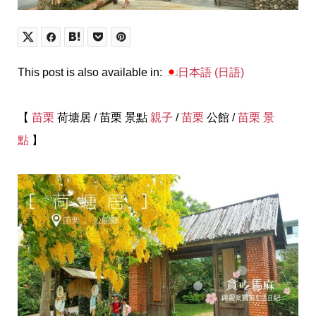
This post is also available in:
日本語
(
日語
)
【
苗栗
荷塘居 / 苗栗 景點
親子
/
苗栗
公館 /
苗栗 景
點
】