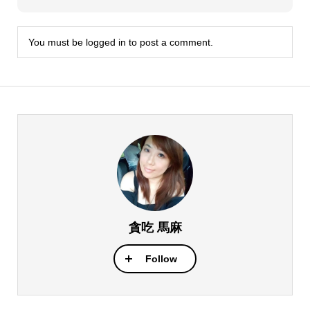
You must be
logged in
to post a comment.
貪吃 馬麻
Follow