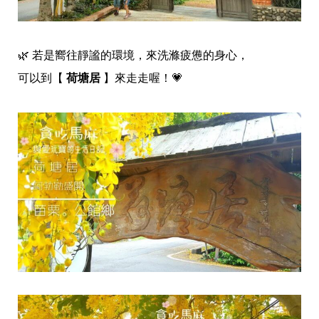
🌿
若是嚮往靜謐的環境，來洗滌疲憊的身心，
可以到【
荷塘居
】來走走喔！
💗