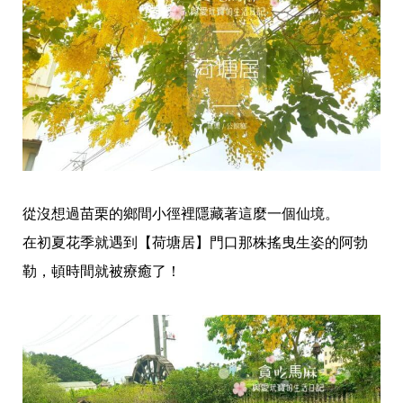
從沒想過苗栗的鄉間小徑裡隱藏著這麼一個仙境。
在初夏花季就遇到【荷塘居】門口那株搖曳生姿的阿勃
勒，頓時間就被療癒了！