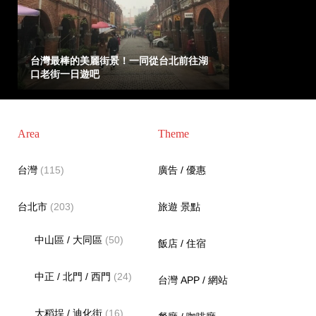
台灣最棒的美麗街景！一同從台北前往湖
口老街一日遊吧
Area
Theme
台灣
(115)
廣告 / 優惠
台北市
(203)
旅遊 景點
中山區 / 大同區
(50)
飯店 / 住宿
中正 / 北門 / 西門
(24)
台灣 APP / 網站
大稻埕 / 迪化街
(16)