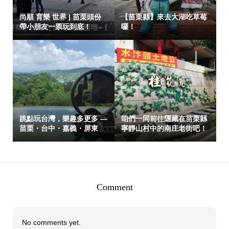
尚順 育樂 世界 | 苗栗頭份
【苗栗縣】來去大湖吃草莓
帶小朋友一票玩到底！
囉！
跳點玩台灣，樂趣多更多 —
咱們一同前往隱藏在苗栗縣
苗栗・台中・嘉義・屏東
寧靜山村中的南庄老街吧！
Comment
No comments yet.