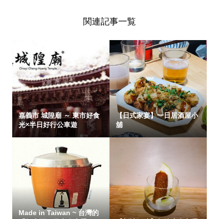
関連記事一覧
嘉義市 城隍廟 ～ 東市好食
【日式家宴】一日居酒屋小
光×半日好行公車遊
舖
Made in Taiwan ~ 台灣的