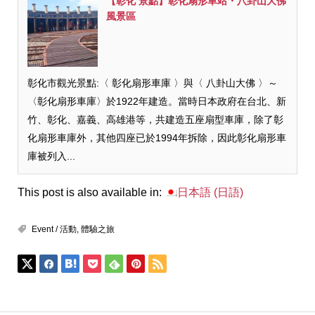
【彰化 景點】彰化扇形車站・八卦山大佛
風景區
彰化市觀光景點:〈 彰化扇形車庫 〉與〈 八卦山大佛 〉～
〈彰化扇形車庫〉於1922年建造。當時日本政府在台北、新
竹、彰化、嘉義、高雄港等，共建造五座扇型車庫，除了彰
化扇形車庫外，其他四座已於1994年拆除，因此彰化扇形車
庫被列入...
This post is also available in:
日本語
(
日語
)
Event / 活動
,
體驗之旅