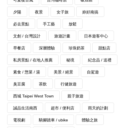
可愛復古風
台灣咖啡店
吸煙區
夕陽
夜景
女子旅
妳好南搞
必去景點
手工藝
放鬆
文創 / 台灣設計
旅遊計畫
日本遊客中心
早餐店
深層體驗
珍珠奶茶
甜點店
私房景點 / 在地人推薦
秘境
紀念品 / 送禮
素食 / 惣菜 / 湯
美景 / 絕景
自駕遊
臭豆腐
茶飲
行健旅遊
西城 Taipei West Town
親子旅遊
誠品生活南西
超市 / 便利店
雨天的計劃
電視劇
騎腳踏車 / ubike
體驗之旅