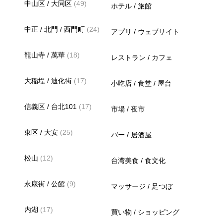
中山区 / 大同区
(49)
ホテル / 旅館
中正 / 北門 / 西門町
(24)
アプリ / ウェブサイト
龍山寺 / 萬華
(18)
レストラン / カフェ
大稲埕 / 迪化街
(17)
小吃店 / 食堂 / 屋台
信義区 / 台北101
(17)
市場 / 夜市
東区 / 大安
(25)
バー / 居酒屋
松山
(12)
台湾美食 / 食文化
永康街 / 公館
(9)
マッサージ / 足つぼ
内湖
(17)
買い物 / ショッピング