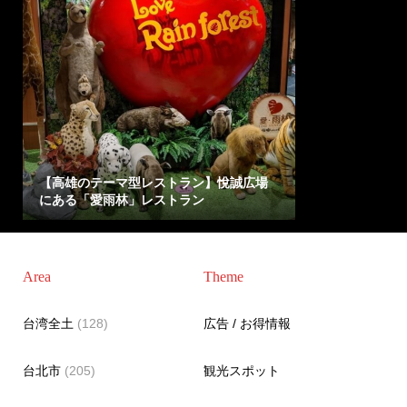
【高雄のテーマ型レストラン】悅誠広場
にある「愛雨林」レストラン
Area
Theme
台湾全土
(128)
広告 / お得情報
台北市
(205)
観光スポット