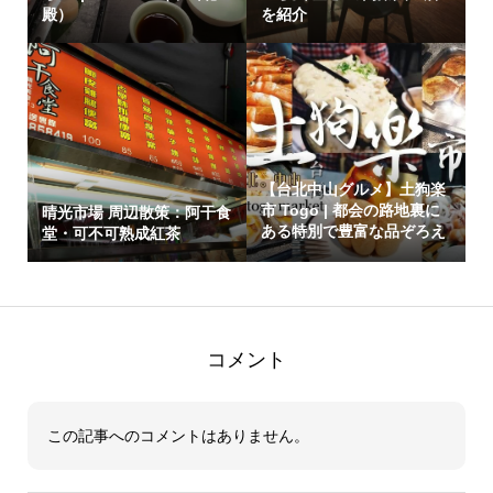
殿）
を紹介
【台北中山グルメ】土狗楽
市 Togo | 都会の路地裏に
晴光市場 周辺散策：阿干食
ある特別で豊富な品ぞろえ
堂・可不可熟成紅茶
の生...
コメント
この記事へのコメントはありません。