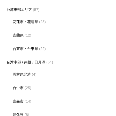
台湾東部エリア
(57)
花蓮市・花蓮県
(23)
宜蘭県
(12)
台東市・台東県
(22)
台湾中部 / 南投 / 日月潭
(54)
雲林県北港
(4)
台中市
(25)
嘉義市
(14)
彰化県
(8)