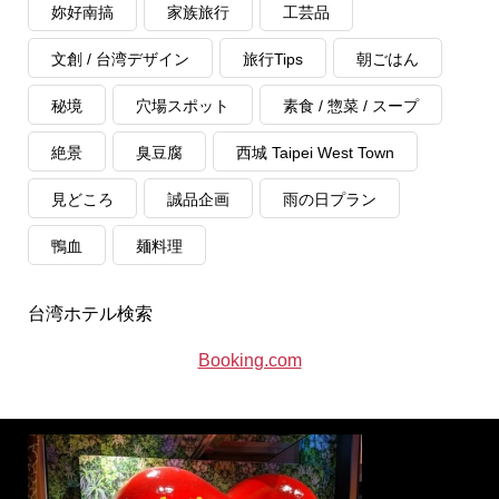
妳好南搞
家族旅行
工芸品
文創 / 台湾デザイン
旅行Tips
朝ごはん
秘境
穴場スポット
素食 / 惣菜 / スープ
絶景
臭豆腐
西城 Taipei West Town
見どころ
誠品企画
雨の日プラン
鴨血
麺料理
台湾ホテル検索
Booking.com