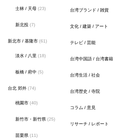
士林 / 天母
(23)
台湾ブランド / 雑貨
新北投
(7)
文化 / 建築 / アート
新北市 / 基隆市
(61)
テレビ / 芸能
淡水 / 八里
(18)
台湾中国語 / 台湾書籍
板橋 / 府中
(5)
台湾生活 / 社会
台北 郊外
(74)
台湾歴史 / 寺院
桃園市
(40)
コラム / 意見
新竹市・新竹県
(25)
リサーチ / レポート
苗栗県
(11)