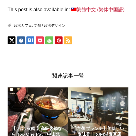
This post is also available in:
繁體中文
(
繁体中国語
)
台湾カフェ
,
文創 / 台湾デザイン
関連記事一覧
【 台北 火鍋 】高級火鍋な
【内湖 ブランチ】美味しい
ら Top One Pot（中山北
「 麦味登 」の内湖園区店