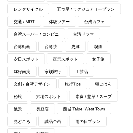
レンタサイクル
五つ星 / ラグジュアリープラン
交通 / MRT
体験ツアー
台湾カフェ
台湾スーパー / コンビニ
台湾ドラマ
台湾動画
台湾茶
史跡
喫煙
夕日スポット
夜景スポット
女子旅
妳好南搞
家族旅行
工芸品
文創 / 台湾デザイン
旅行Tips
朝ごはん
秘境
穴場スポット
素食 / 惣菜 / スープ
絶景
臭豆腐
西城 Taipei West Town
見どころ
誠品企画
雨の日プラン