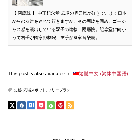
【 兩廳院 】 中正紀念堂 広場の雰囲気が好きで、よく日本
からの友達を連れて行きますが、その両脇を固め、ゴージ
ャス感を演出している双子の建物、兩廳院。記念堂に向か
って右手が國家戲劇院、左手が國家音樂廳。...
This post is also available in:
繁體中文
(
繁体中国語
)
史跡
,
穴場スポット
,
フリープラン