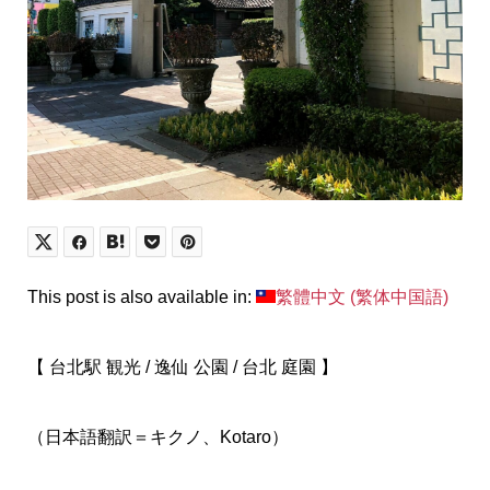
This post is also available in:
繁體中文
(
繁体中国語
)
【 台北駅 観光 / 逸仙 公園 / 台北 庭園 】
（日本語翻訳＝キクノ、Kotaro）