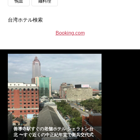
鴨血
麺料理
台湾ホテル検索
Booking.com
善導寺駅すぐの老舗ホテル シェラトン台
北 〜すぐ近くの中正紀年堂で衛兵交代式