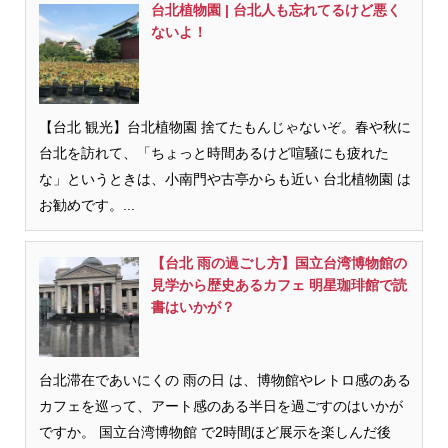
台北植物園 | 台北人も忘れてるけど悪く
ないよ！
【台北 観光】台北植物園 捨てたもんじゃないぞ。春や秋に
台北を訪れて、「ちょっと時間あるけど喧騒にも疲れた
な」というときは、小南門や古亭からも近い 台北植物園 は
お勧めです。...
【台北 雨の過ごし方】国立台湾博物館の
見学から歴史あるカフェ 明星珈琲館で読
書はいかが？
台北滞在であいにくの 雨の日 は、博物館やレトロ感のある
カフェを巡って、アート感のある半日を過ごすのはいかが
ですか。 国立台湾博物館 で2時間ほど展示を楽しんだ後