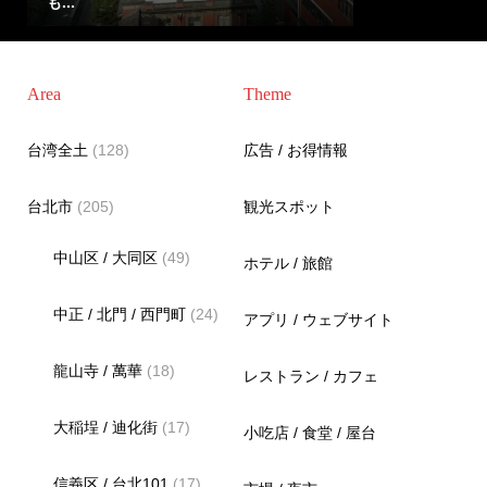
も...
Area
Theme
台湾全土
(128)
広告 / お得情報
台北市
(205)
観光スポット
中山区 / 大同区
(49)
ホテル / 旅館
中正 / 北門 / 西門町
(24)
アプリ / ウェブサイト
龍山寺 / 萬華
(18)
レストラン / カフェ
大稲埕 / 迪化街
(17)
小吃店 / 食堂 / 屋台
信義区 / 台北101
(17)