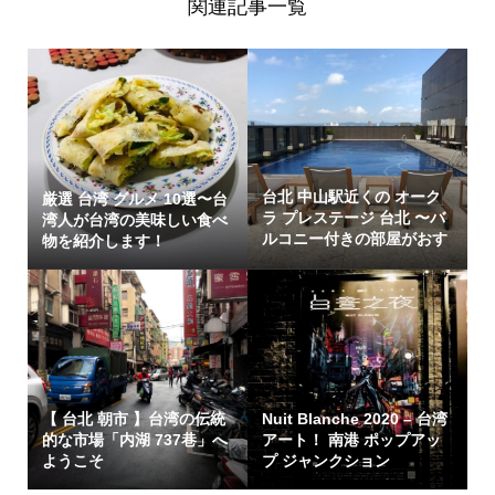
関連記事一覧
台北 中山駅近くの オーク
厳選 台湾 グルメ 10選〜台
ラ プレステージ 台北 〜バ
湾人が台湾の美味しい食べ
ルコニー付きの部屋がおす
物を紹介します！
すめ
【 台北 朝市 】台湾の伝統
Nuit Blanche 2020 – 台湾
的な市場「内湖 737巷」へ
アート！ 南港 ポップアッ
ようこそ
プ ジャンクション