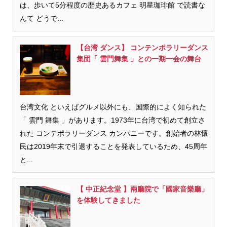
は、歩いて5分程度の歴史あるカフェ 明星珈琲館 で読書な
んて どうで...
【台湾 ダンス】 コンテンポラリーダンス
集団「 雲門舞集 」との一期一会の舞台
台湾文化 といえばグルメ以外にも、国際的によく知られた
「 雲門 舞集 」があります。1973年に台湾で初めて創立さ
れた コンテポラリーダンス カンパニーです。創始者の林懷
民は2019年末で引退することを発表しているため、45周年
と...
【 中正紀念堂 】兩廳院で「國家音樂廳」
を体験してきました