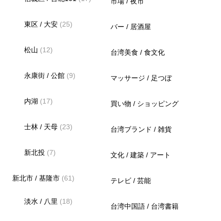
市場 / 夜市
東区 / 大安
(25)
バー / 居酒屋
松山
(12)
台湾美食 / 食文化
永康街 / 公館
(9)
マッサージ / 足つぼ
内湖
(17)
買い物 / ショッピング
士林 / 天母
(23)
台湾ブランド / 雑貨
新北投
(7)
文化 / 建築 / アート
新北市 / 基隆市
(61)
テレビ / 芸能
淡水 / 八里
(18)
台湾中国語 / 台湾書籍