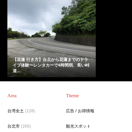
【花蓮 行き方】台北から花蓮までのドラ
イブ体験〜レンタカーで4時間弱、長い峠
道...
Area
Theme
台湾全土
(128)
広告 / お得情報
台北市
(205)
観光スポット