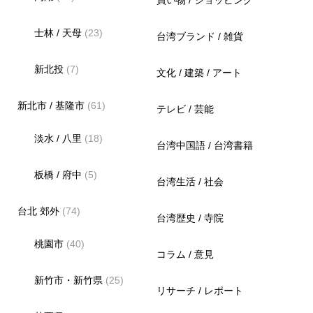
買い物 / ショッピング
士林 / 天母
(23)
台湾ブランド / 雑貨
新北投
(7)
文化 / 建築 / アート
新北市 / 基隆市
(61)
テレビ / 芸能
淡水 / 八里
(18)
台湾中国語 / 台湾書籍
板橋 / 府中
(5)
台湾生活 / 社会
台北 郊外
(74)
台湾歴史 / 寺院
桃園市
(40)
コラム / 意見
新竹市・新竹県
(25)
リサーチ / レポート