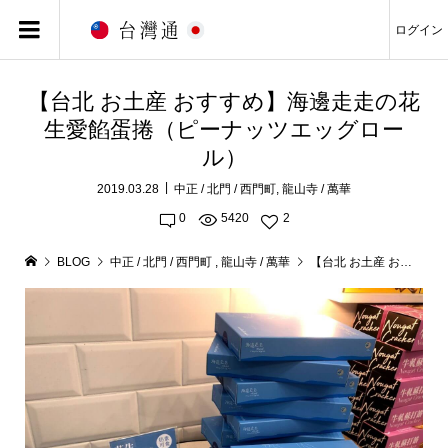
ログイン
【台北 お土産 おすすめ】海邊走走の花
生愛餡蛋捲（ピーナッツエッグロー
ル）
2019.03.28
中正 / 北門 / 西門町
,
龍山寺 / 萬華
0
5420
2
BLOG
中正 / 北門 / 西門町
,
龍山寺 / 萬華
【台北 お土産 おすすめ】海邊走走の花生愛餡蛋捲（ピーナッツエッグロール）