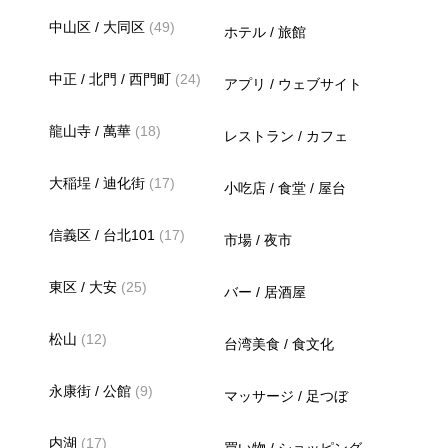
中山区 / 大同区
(49)
ホテル / 旅館
中正 / 北門 / 西門町
(24)
アプリ / ウェブサイト
龍山寺 / 萬華
(18)
レストラン / カフェ
大稲埕 / 迪化街
(17)
小吃店 / 食堂 / 屋台
信義区 / 台北101
(17)
市場 / 夜市
東区 / 大安
(25)
バー / 居酒屋
松山
(12)
台湾美食 / 食文化
永康街 / 公館
(9)
マッサージ / 足つぼ
内湖
(17)