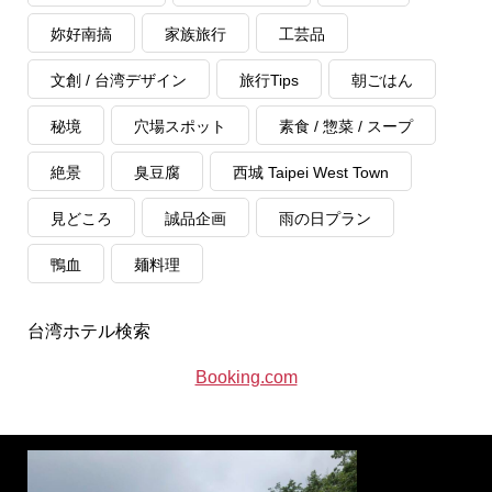
妳好南搞
家族旅行
工芸品
文創 / 台湾デザイン
旅行Tips
朝ごはん
秘境
穴場スポット
素食 / 惣菜 / スープ
絶景
臭豆腐
西城 Taipei West Town
見どころ
誠品企画
雨の日プラン
鴨血
麺料理
台湾ホテル検索
Booking.com