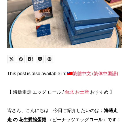
This post is also available in:
繁體中文
(
繁体中国語
)
【 海邊走走 エッグ ロール /
台北
お土産
おすすめ 】
皆さん、こんにちは！今日ご紹介したいのは：
海邊走
走 の 花生愛餡蛋捲
（ピーナッツエッグロール）です！