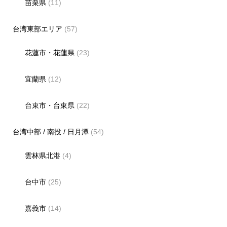
苗栗県
(11)
台湾東部エリア
(57)
花蓮市・花蓮県
(23)
宜蘭県
(12)
台東市・台東県
(22)
台湾中部 / 南投 / 日月潭
(54)
雲林県北港
(4)
台中市
(25)
嘉義市
(14)