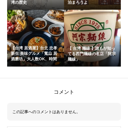
湾の歴史
泊まろうよ
【台湾 居酒屋】台北 忠孝
【 台湾 麺線 】誰もが知っ
新生 美味グルメ「寬尛 居
てる西門麺線の名店「阿宗
酒磨坊」大人数OK、時間
麺線」
制限なし
コメント
この記事へのコメントはありません。